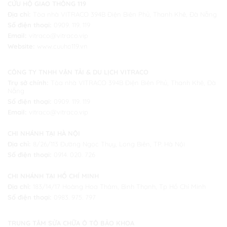
CỨU HỘ GIAO THÔNG 119
Địa chỉ:
Tòa nhà VITRACO 394B Điện Biên Phủ, Thanh Khê, Đà Nẵng
Số điện thoại:
0909. 119. 119
Email:
vitraco@vitraco.vip
Website:
www.cuuho119.vn
CÔNG TY TNHH VẬN TẢI & DU LỊCH VITRACO
Trụ sở chính:
Tòa nhà VITRACO 394B Điện Biên Phủ, Thanh Khê, Đà
Nẵng
Số điện thoại:
0909. 119. 119
Email:
vitraco@vitraco.vip
CHI NHÁNH TẠI HÀ NỘI
Địa chỉ:
8/26/113 Đường Ngọc Thụy, Long Biên, TP. Hà Nội
Số điện thoại:
0914. 020. 726
CHI NHÁNH TẠI HỒ CHÍ MINH
Địa chỉ:
183/14/17 Hoàng Hoa Thám, Bình Thạnh, Tp Hồ Chí Minh
Số điện thoại:
0983. 975. 797
TRUNG TÂM SỬA CHỮA Ô TÔ BẢO KHOA