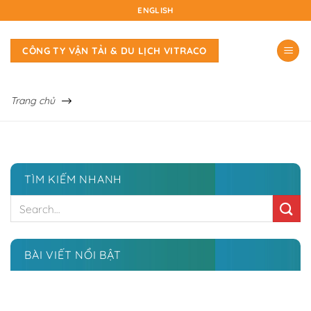
Skip
ENGLISH
to
content
CÔNG TY VẬN TẢI & DU LỊCH VITRACO
Trang chủ
TÌM KIẾM NHANH
BÀI VIẾT NỔI BẬT