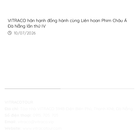
VITRACO hân hạnh đồng hành cùng Liên hoan Phim Châu Á
Đà Nẵng lần thứ IV
10/07/2026
THÔNG TIN LIÊN HỆ
VITRACOTOUR
Địa chỉ:
Tòa nhà VITRACO 394B Điện Biên Phủ, Thanh Khê, Đà Nẵng
Số điện thoại:
0915. 705. 705
Email:
vitraco@vitraco.vip
Website:
www.vitracotour.com