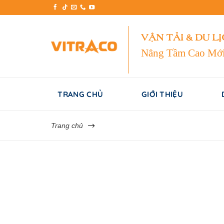
Skip
to
content
VẬN TẢI & DU L
Nâng Tầm Cao Mớ
TRANG CHỦ
GIỚI THIỆU
Trang chủ