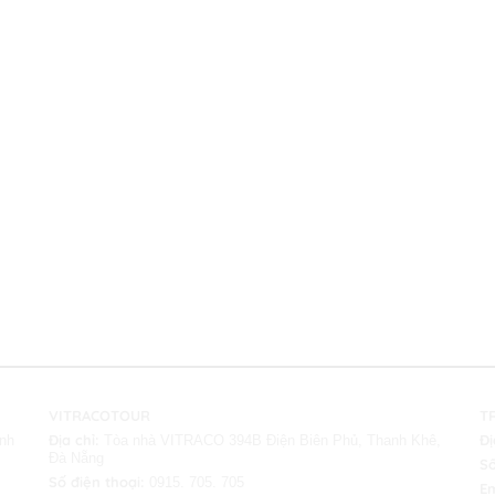
VITRACOTOUR
T
Địa chỉ:
Đị
nh
Tòa nhà VITRACO 394B Điện Biên Phủ, Thanh Khê,
Đà Nẵng
Số
Số điện thoại:
0915. 705. 705
Em