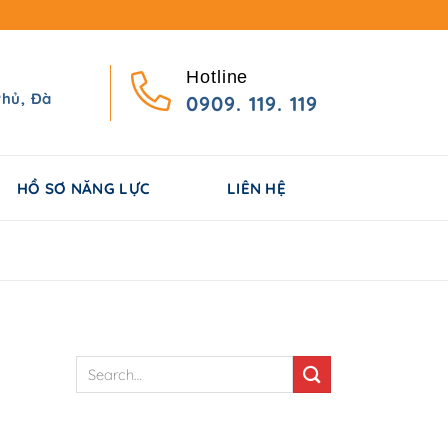
Hotline
Phủ, Đà
0909. 119. 119
HỒ SƠ NĂNG LỰC
LIÊN HỆ
TÌM KIẾM NHANH
BÀI VIẾT NỔI BẬT