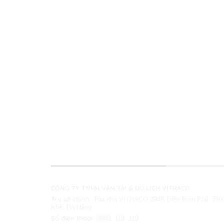
THÔNG TIN LIÊN HỆ
CÔNG TY TNHH VẬN TẢI & DU LỊCH VITRACO
Trụ sở chính:
Tòa nhà VITRACO 394B Điện Biên Phủ, Tha
Khê, Đà Nẵng
Số điện thoại:
0909. 119. 119