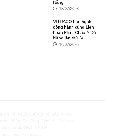
Nẵng
15/07/2026
VITRACO hân hạnh
đồng hành cùng Liên
hoan Phim Châu Á Đà
Nẵng lần thứ IV
10/07/2026
RUNG TÂM SỬA CHỮA Ô TÔ BẢO KHOA
a chỉ:
38 Võ Chí Công- Cẩm Lệ - Đà Nẵng
 điện thoại:
0909. 119. 119
ail:
vitraco@vitraco.vip