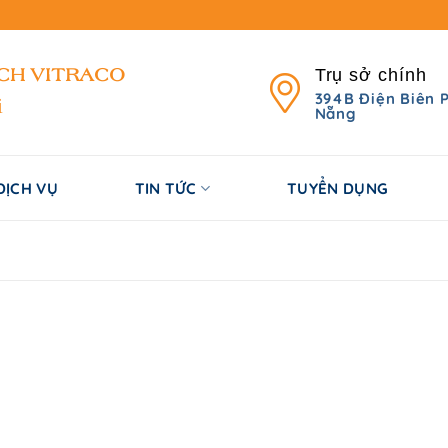
Trụ sở chính
ỊCH
VITRACO
394B Điện Biên 
i
Nẵng
DỊCH VỤ
TIN TỨC
TUYỂN DỤNG