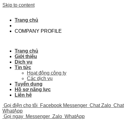
Skip to content
Trang chủ
COMPANY PROFILE
Trang chủ
Giới thiệu
Dịch vụ
Tin tức
Hoạt động công ty
Các dịch vụ
Tuyển dụng
Hồ sơ năng lực
Liên hệ
Gọi điện cho tôi
Facebook Messenger
Chat Zalo
Chat
WhatApp
Gọi ngay
Messenger
Zalo
WhatApp