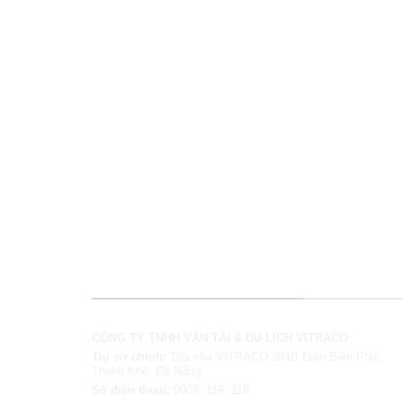
THÔNG TIN LIÊN HỆ
CÔNG TY TNHH VẬN TẢI & DU LỊCH VITRACO
Trụ sở chính:
Tòa nhà VITRACO 394B Điện Biên Phủ,
Thanh Khê, Đà Nẵng
Số điện thoại:
0909. 119. 119