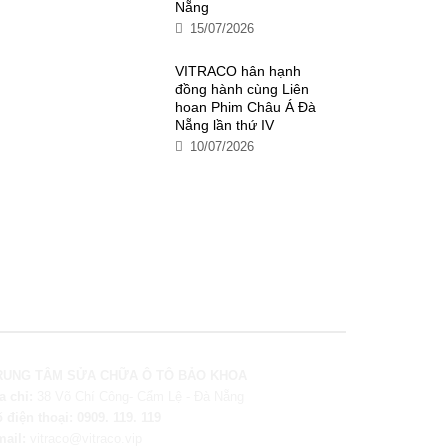
Nẵng
15/07/2026
VITRACO hân hạnh
đồng hành cùng Liên
hoan Phim Châu Á Đà
Nẵng lần thứ IV
10/07/2026
RUNG TÂM SỬA CHỮA Ô TÔ BẢO KHOA
a chỉ:
38 Võ Chí Công- Cẩm Lệ - Đà Nẵng
 điện thoại:
0909. 119. 119
mail:
vitraco@vitraco.vip