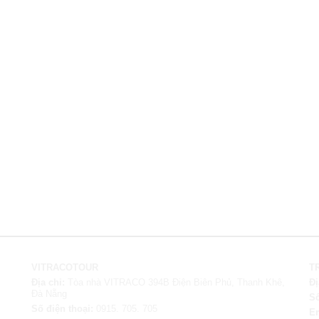
VITRACOTOUR
T
Địa chỉ:
Tòa nhà VITRACO 394B Điện Biên Phủ, Thanh Khê,
Đị
Đà Nẵng
Số
Số điện thoại:
0915. 705. 705
E