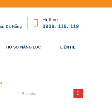
Hotline
0909. 119. 119
hủ, Đà Nẵng
HỒ SƠ NĂNG LỰC
LIÊN HỆ
a
TÌM KIẾM NHANH
.
BÀI VIẾT NỔI BẬT