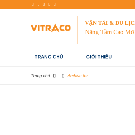
Skip
to
content
VẬN TẢI & DU LỊ
Nâng Tầm Cao Mớ
TRANG CHỦ
GIỚI THIỆU
Trang chủ
Archive for