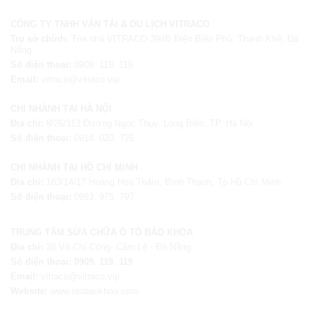
CÔNG TY TNHH VẬN TẢI & DU LỊCH VITRACO
Trụ sở chính:
Tòa nhà VITRACO 394B Điện Biên Phủ, Thanh Khê, Đà
Nẵng
Số điện thoại:
0909. 119. 119
Email:
vitraco@vitraco.vip
CHI NHÁNH TẠI HÀ NỘI
Địa chỉ:
8/26/113 Đường Ngọc Thụy, Long Biên, TP. Hà Nội
Số điện thoại:
0914. 020. 726
CHI NHÁNH TẠI HỒ CHÍ MINH
Địa chỉ:
183/14/17 Hoàng Hoa Thám, Bình Thạnh, Tp Hồ Chí Minh
Số điện thoại:
0983. 975. 797
TRUNG TÂM SỬA CHỮA Ô TÔ BẢO KHOA
Địa chỉ:
38 Võ Chí Công- Cẩm Lệ - Đà Nẵng
Số điện thoại:
0909. 119. 119
Email:
vitraco@vitraco.vip
Website:
www.otobaokhoa.com