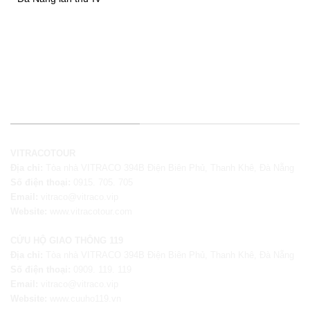
THÔNG TIN LIÊN HỆ
VITRACOTOUR
Địa chỉ:
Tòa nhà VITRACO 394B Điện Biên Phủ, Thanh Khê, Đà Nẵng
Số điện thoại:
0915. 705. 705
Email:
vitraco@vitraco.vip
Website:
www.vitracotour.com
CỨU HỘ GIAO THÔNG 119
Địa chỉ:
Tòa nhà VITRACO 394B Điện Biên Phủ, Thanh Khê, Đà Nẵng
Số điện thoại:
0909. 119. 119
Email:
vitraco@vitraco.vip
Website:
www.cuuho119.vn