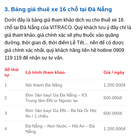
3. Bảng giá thuê xe 16 chỗ tại Đà Nẵng
Dưới đây là bảng giá tham khảo dịch vụ cho thuê xe 16
chỗ tại Đà Nẵng của VITRACO. Quý khách lưu ý đây chỉ là
giá tham khảo, giá chính xác sẽ phụ thuộc vào quãng
đường, thời gian đi, thời điểm Lễ Tết… nên để có được
giá chính xác nhất, quý khách hãng liên hệ hotline 0909
119 119 để nhận sự tư vấn.
Số thứ
Lộ trình tham khảo
Giá / ngày
tự
1
Nội thành Đà Nẵng
1.200.000đ
Đón Sân bay/ Ga Đà Nẵng – KS
2
500.000đ
Trung tâm ĐN or Ngược lại.
Đón Sân bay/ Ga ĐN – Bà Nà Or Hội
3
600.000đ
An / 1 chiều
Đà Nẵng – Non Nước – Hội An – Đà
4
1.200.000đ
Nẵng