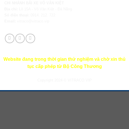
CHI NHÁNH BÃI XE VÕ VĂN KIỆT
Địa chỉ:
Lô 15A - Võ Văn Kiệt -
Đà Nẵng
Số điện thoại:
0914. 212. 722
Email:
vitraco@vitraco.vip
Website đang trong thời gian thử nghiệm và chờ xin thủ
tục cấp phép từ Bộ Công Thương
Copyright 2024 © VITRACO.VIP