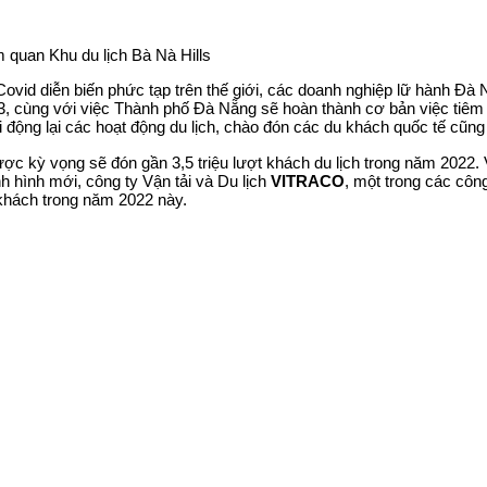
 quan Khu du lịch Bà Nà Hills
vid diễn biến phức tạp trên thế giới, các doanh nghiệp lữ hành Đ
 3, cùng với việc Thành phố Đà Nẵng sẽ hoàn thành cơ bản việc tiêm
i động lại các hoạt động du lịch, chào đón các du khách quốc tế cũng 
c kỳ vọng sẽ đón gần 3,5 triệu lượt khách du lịch trong năm 2022. Vớ
h hình mới, công ty Vận tải và Du lịch
VITRACO
, một trong các côn
khách trong năm 2022 này.