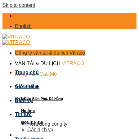
Skip to content
English
Công ty vận tải & du lịch Vitraco
VẬN TẢI & DU LỊCH
VITRACO
Trang chủ
Nâng Tầm Cao Mới
Giới thiệu
Trụ sở chính
394B Điện Biên Phủ, Đà Nẵng
Dịch vụ
Hotline
Tin tức
0909. 119. 119
Hoạt động công ty
Các dịch vụ