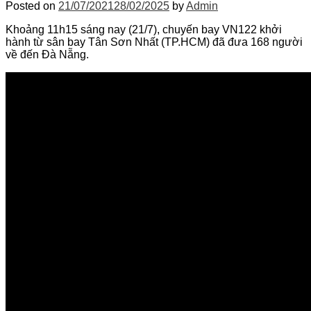
Posted on
21/07/2021
28/02/2025
by
Admin
Khoảng 11h15 sáng nay (21/7), chuyến bay VN122 khởi
hành từ sân bay Tân Sơn Nhất (TP.HCM) đã đưa 168 người
về đến Đà Nẵng.