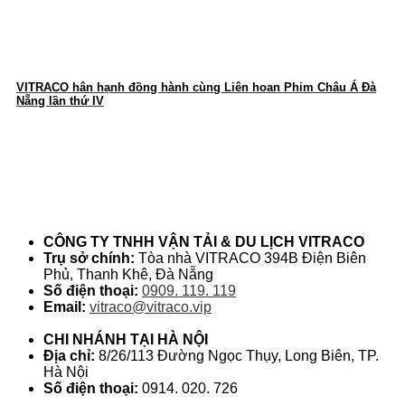
VITRACO hân hạnh đồng hành cùng Liên hoan Phim Châu Á Đà
Nẵng lần thứ IV
thông tin liên hệ
CÔNG TY TNHH VẬN TẢI & DU LỊCH VITRACO
Trụ sở chính:
Tòa nhà VITRACO 394B Điện Biên
Phủ, Thanh Khê, Đà Nẵng
Số điện thoại:
0909. 119. 119
Email:
vitraco@vitraco.vip
CHI NHÁNH TẠI HÀ NỘI
Địa chỉ:
8/26/113 Đường Ngọc Thụy, Long Biên, TP.
Hà Nội
Số điện thoại:
0914. 020. 726