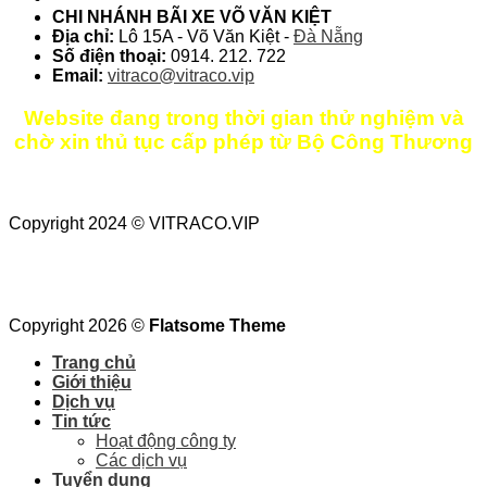
CHI NHÁNH BÃI XE VÕ VĂN KIỆT
Địa chỉ:
Lô 15A - Võ Văn Kiệt -
Đà Nẵng
Số điện thoại:
0914. 212. 722
Email:
vitraco@vitraco.vip
Website đang trong thời gian thử nghiệm và
chờ xin thủ tục cấp phép từ Bộ Công Thương
Copyright 2024 © VITRACO.VIP
Copyright 2026 ©
Flatsome Theme
Trang chủ
Giới thiệu
Dịch vụ
Tin tức
Hoạt động công ty
Các dịch vụ
Tuyển dụng