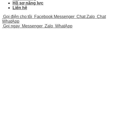
Hồ sơ năng lực
Liên hệ
Gọi điện cho tôi
Facebook Messenger
Chat Zalo
Chat
WhatApp
Gọi ngay
Messenger
Zalo
WhatApp