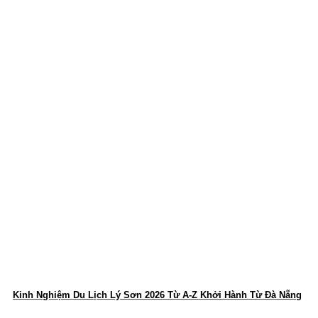
Kinh Nghiệm Du Lịch Lý Sơn 2026 Từ A-Z Khởi Hành Từ Đà Nẵng