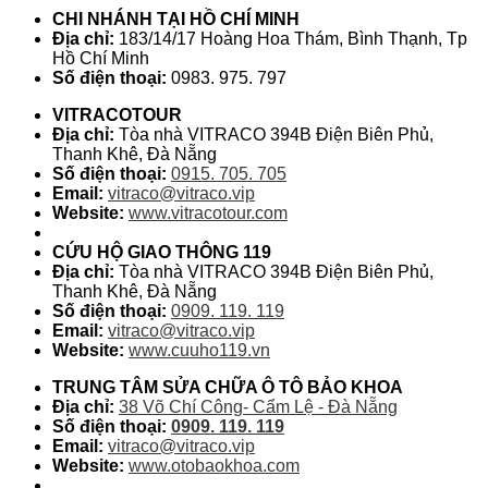
CHI NHÁNH TẠI HỒ CHÍ MINH
Địa chỉ:
183/14/17 Hoàng Hoa Thám, Bình Thạnh, Tp
Hồ Chí Minh
Số điện thoại:
0983. 975. 797
VITRACOTOUR
Địa chỉ:
Tòa nhà VITRACO 394B Điện Biên Phủ,
Thanh Khê, Đà Nẵng
Số điện thoại:
0915. 705. 705
Email:
vitraco@vitraco.vip
Website:
www.vitracotour.com
CỨU HỘ GIAO THÔNG 119
Địa chỉ:
Tòa nhà VITRACO 394B Điện Biên Phủ,
Thanh Khê, Đà Nẵng
Số điện thoại:
0909. 119. 119
Email:
vitraco@vitraco.vip
Website:
www.cuuho119.vn
TRUNG TÂM SỬA CHỮA Ô TÔ BẢO KHOA
Địa chỉ:
38 Võ Chí Công- Cẩm Lệ - Đà Nẵng
Số điện thoại:
0909. 119. 119
Email:
vitraco@vitraco.vip
Website:
www.otobaokhoa.com