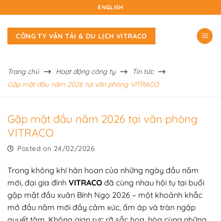
Skip
ENGLISH
to
content
CÔNG TY VẬN TẢI & DU LỊCH VITRACO
Trang chủ
Hoạt động công ty
Tin tức
Gặp mặt đầu năm 2026 tại văn phòng VITRACO
Gặp mặt đầu năm 2026 tại văn phòng
VITRACO
Posted on
24/02/2026
Trong không khí hân hoan của những ngày đầu năm
mới, đại gia đình
VITRACO
đã cùng nhau hội tụ tại buổi
gặp mặt đầu xuân Bính Ngọ 2026 – một khoảnh khắc
mở đầu năm mới đầy cảm xúc, ấm áp và tràn ngập
quyết tâm. Không gian rực rỡ sắc hoa, hòa cùng những