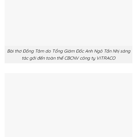
Bài thơ Đồng Tâm do Tổng Giám Đốc Anh Ngô Tấn Nhị sáng
tác gởi đến toàn thể CBCNV công ty VITRACO