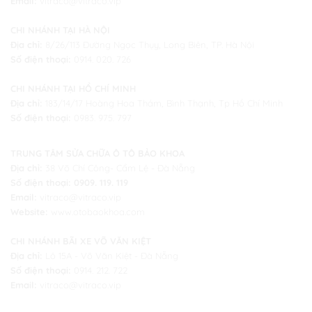
Email:
vitraco@vitraco.vip
CHI NHÁNH TẠI HÀ NỘI
Địa chỉ:
8/26/113 Đường Ngọc Thụy, Long Biên, TP. Hà Nội
Số điện thoại:
0914. 020. 726
CHI NHÁNH TẠI HỒ CHÍ MINH
Địa chỉ:
183/14/17 Hoàng Hoa Thám, Bình Thạnh, Tp Hồ Chí Minh
Số điện thoại:
0983. 975. 797
TRUNG TÂM SỬA CHỮA Ô TÔ BẢO KHOA
Địa chỉ:
38 Võ Chí Công- Cẩm Lệ - Đà Nẵng
Số điện thoại:
0909. 119. 119
Email:
vitraco@vitraco.vip
Website:
www.otobaokhoa.com
CHI NHÁNH BÃI XE VÕ VĂN KIỆT
Địa chỉ:
Lô 15A - Võ Văn Kiệt -
Đà Nẵng
Số điện thoại:
0914. 212. 722
Email:
vitraco@vitraco.vip