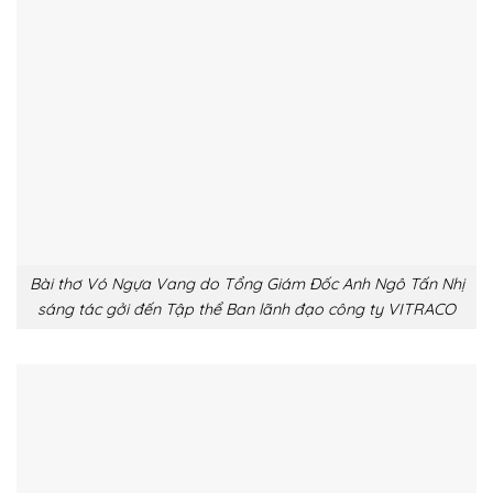
Bài thơ Vó Ngựa Vang do Tổng Giám Đốc Anh Ngô Tấn Nhị
sáng tác gởi đến Tập thể Ban lãnh đạo công ty VITRACO