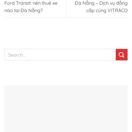
Ford Transit: nên thuê xe
Đà Nẵng – Dịch vụ đẳng
nào tại Đà Nẵng?
cấp cùng VITRACO
TÌM KIẾM NHANH
BÀI VIẾT NỔI BẬT