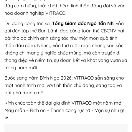
đầy cảm hứng, thắt chặt thêm tinh thần đồng đội và văn
hóa doanh nghiệp VITRACO.
Dù đang công tác xa,
Tổng Giám đốc Ngô Tấn Nhị
vẫn
gửi đến tập thể Ban Lãnh đạo cùng toàn thể CBCNV hai
bài thơ do chính anh sáng tác như một món quà tinh
thần đầu năm. Những vần thơ mộc mạc nhưng sâu sắc
không chỉ mang ý nghĩa chúc mừng, mà còn truyền đi
thông điệp về niềm tin, sự đoàn kết và khát vọng vươn xa
trong năm mới.
Bước sang năm Bính Ngọ 2026, VITRACO sẵn sàng cho
một hành trình mới với tinh thần chủ động, sáng tạo và
bứt phá mạnh mẽ.
Kính chúc toàn thể đại gia đình VITRACO một năm mới
May mắn – Bình an – Thành công rực rỡ – Vạn sự như ý!
🎉