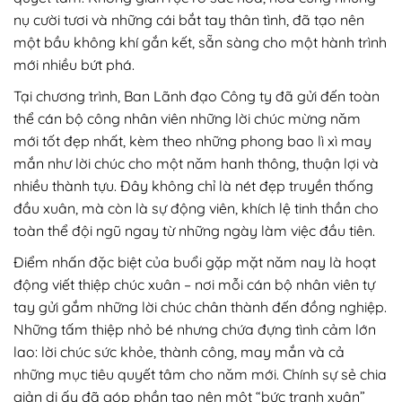
nụ cười tươi và những cái bắt tay thân tình, đã tạo nên
một bầu không khí gắn kết, sẵn sàng cho một hành trình
mới nhiều bứt phá.
Tại chương trình, Ban Lãnh đạo Công ty đã gửi đến toàn
thể cán bộ công nhân viên những lời chúc mừng năm
mới tốt đẹp nhất, kèm theo những phong bao lì xì may
mắn như lời chúc cho một năm hanh thông, thuận lợi và
nhiều thành tựu. Đây không chỉ là nét đẹp truyền thống
đầu xuân, mà còn là sự động viên, khích lệ tinh thần cho
toàn thể đội ngũ ngay từ những ngày làm việc đầu tiên.
Điểm nhấn đặc biệt của buổi gặp mặt năm nay là hoạt
động viết thiệp chúc xuân – nơi mỗi cán bộ nhân viên tự
tay gửi gắm những lời chúc chân thành đến đồng nghiệp.
Những tấm thiệp nhỏ bé nhưng chứa đựng tình cảm lớn
lao: lời chúc sức khỏe, thành công, may mắn và cả
những mục tiêu quyết tâm cho năm mới. Chính sự sẻ chia
giản dị ấy đã góp phần tạo nên một “bức tranh xuân”