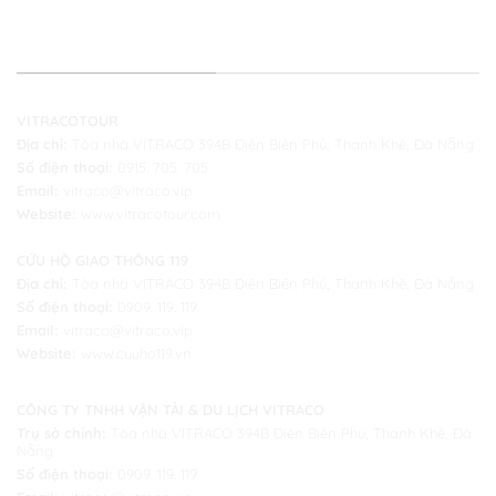
THÔNG TIN LIÊN HỆ
VITRACOTOUR
Địa chỉ:
Tòa nhà VITRACO 394B Điện Biên Phủ, Thanh Khê, Đà Nẵng
Số điện thoại:
0915. 705. 705
Email:
vitraco@vitraco.vip
Website:
www.vitracotour.com
CỨU HỘ GIAO THÔNG 119
Địa chỉ:
Tòa nhà VITRACO 394B Điện Biên Phủ, Thanh Khê, Đà Nẵng
Số điện thoại:
0909. 119. 119
Email:
vitraco@vitraco.vip
Website:
www.cuuho119.vn
CÔNG TY TNHH VẬN TẢI & DU LỊCH VITRACO
Trụ sở chính:
Tòa nhà VITRACO 394B Điện Biên Phủ, Thanh Khê, Đà
Nẵng
Số điện thoại:
0909. 119. 119