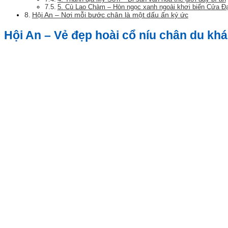
5. Cù Lao Chàm – Hòn ngọc xanh ngoài khơi biển Cửa Đạ
Hội An – Nơi mỗi bước chân là một dấu ấn ký ức
Hội An – Vẻ đẹp hoài cổ níu chân du kh