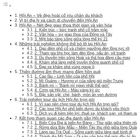
Hội An – Vẻ đẹp hoài cổ níu chân du khách
Vị trí địa lý và cách di chuyển đến Hội An
Hội An – Nét đẹp giao thoa thời gian và văn hóa
1. Kiến trúc – bức tranh phố cổ trầm mặc
2. Văn hóa – sự giao thoa của Đông và Tây
3. Một bảo tàng sống giữa lòng thế kỷ 21
Những trải nghiệm không thể bỏ lỡ tại Hội An
1. Dạo đêm phố cổ và chiêm ngưỡng đèn lồng rực rỡ
2. Tham gia lớp học làm đèn lồng, nấu ăn, vẽ tranh
3. Du thuyền trên sông Hoài và thả hoa đăng cầu may
4. Khám phá làng nghề truyền thống quanh phố cổ
5. Đạp xe khám phá vùng ngoại ô
Thiên đường ẩm thực mang đậm hồn quê
1. Cao lầu – Linh hồn của phố Hội
2. Mì Quảng – Hương vị của nắng gió miền Trung
3. Bánh mì – “Bánh mì ngon nhất thế giới”
4. Cơm gà Hội An – Màu vàng ký ức
5. Đặc sản vặt: chè, bánh, món ăn ven đường
Trải nghiệm tour du lịch Hội An trọn gói
1. Vì sao nên chọn tour du lịch Hội An trọn gói?
2. Các tour Hội An phổ biến được du khách yêu thích
3. Dịch vụ đi kèm tiện lợi: thuê xe, khách sạn, vé tham q
Kết hợp tham quan các địa danh gần Hội An
1. Biển Cửa Đại & biển An Bàng – Thư giãn giữa thiên n
2. Rừng dừa Bảy Mẫu – Miền Tây thu nhỏ giữa lòng Qu
3. Làng rau Trà Quế – Sống xanh giữa làng quê bình dị
4. Thánh địa Mỹ Sơn – Di sản văn hóa thế giới đầy bí ẩn