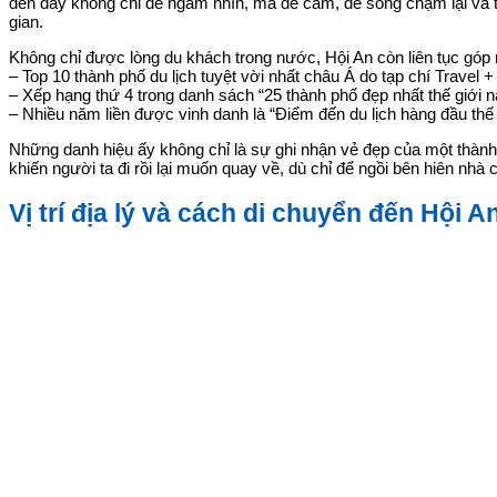
đến đây không chỉ để ngắm nhìn, mà để cảm, để sống chậm lại và t
gian.
Không chỉ được lòng du khách trong nước, Hội An còn liên tục góp m
– Top 10 thành phố du lịch tuyệt vời nhất châu Á do tạp chí Travel +
– Xếp hạng thứ 4 trong danh sách “25 thành phố đẹp nhất thế giới n
– Nhiều năm liền được vinh danh là “Điểm đến du lịch hàng đầu thế
Những danh hiệu ấy không chỉ là sự ghi nhận vẻ đẹp của một thành 
khiến người ta đi rồi lại muốn quay về, dù chỉ để ngồi bên hiên nhà 
Vị trí địa lý và cách di chuyển đến Hội A