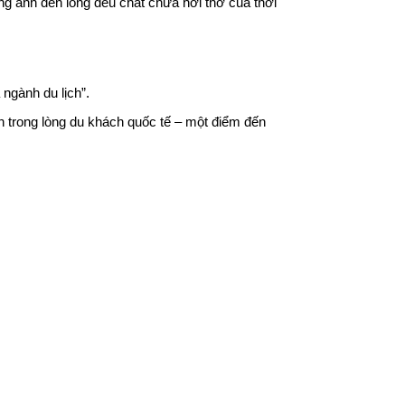
ng ánh đèn lồng đều chất chứa hơi thở của thời
ngành du lịch”.
n trong lòng du khách quốc tế – một điểm đến