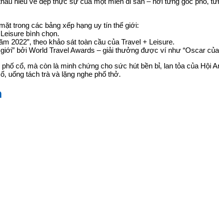
hấu hiểu vẻ đẹp thực sự của một miền di sản – nơi từng góc phố, từ
ặt trong các bảng xếp hạng uy tín thế giới:
 Leisure bình chọn.
ăm 2022”, theo khảo sát toàn cầu của Travel + Leisure.
 giới” bởi World Travel Awards – giải thưởng được ví như “Oscar của 
phố cổ, mà còn là minh chứng cho sức hút bền bỉ, lan tỏa của Hội A
cổ, uống tách trà và lặng nghe phố thở.
n