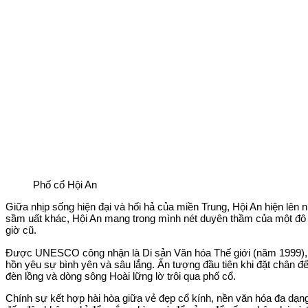
Phố cổ Hội An
Giữa nhịp sống hiện đại và hối hả của miền Trung, Hội An hiện lên 
sầm uất khác, Hội An mang trong mình nét duyên thầm của một đô 
giờ cũ.
Được UNESCO công nhận là Di sản Văn hóa Thế giới (năm 1999), Hội
hồn yêu sự bình yên và sâu lắng. Ấn tượng đầu tiên khi đặt chân đ
đèn lồng và dòng sông Hoài lững lờ trôi qua phố cổ.
Chính sự kết hợp hài hòa giữa vẻ đẹp cổ kính, nền văn hóa đa dạng