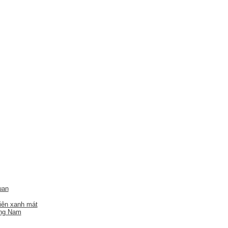
uan
hiên xanh mát
ảng Nam