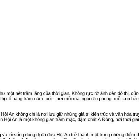
như một nét trầm lắng của thời gian. Không rực rỡ ánh đèn đô thị, cũ
thị cổ hàng trăm năm tuổi – nơi mỗi mái ngói rêu phong, mỗi con 
 An không chỉ là nơi lưu giữ những giá trị kiến trúc và văn hóa t
ến Hội An là một không gian trầm mặc, đậm chất Á Đông, nơi thời gi
 và lối sống dung dị đã đưa Hội An trở thành một trong những điểm đ