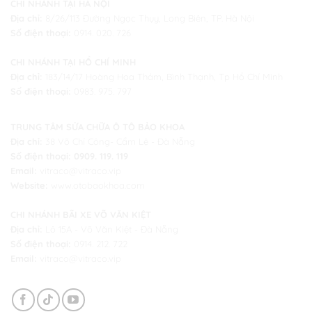
CHI NHÁNH TẠI HÀ NỘI
Địa chỉ:
8/26/113 Đường Ngọc Thụy, Long Biên, TP. Hà Nội
Số điện thoại:
0914. 020. 726
CHI NHÁNH TẠI HỒ CHÍ MINH
Địa chỉ:
183/14/17 Hoàng Hoa Thám, Bình Thạnh, Tp Hồ Chí Minh
Số điện thoại:
0983. 975. 797
TRUNG TÂM SỬA CHỮA Ô TÔ BẢO KHOA
Địa chỉ:
38 Võ Chí Công- Cẩm Lệ - Đà Nẵng
Số điện thoại:
0909. 119. 119
Email:
vitraco@vitraco.vip
Website:
www.otobaokhoa.com
CHI NHÁNH BÃI XE VÕ VĂN KIỆT
Địa chỉ:
Lô 15A - Võ Văn Kiệt -
Đà Nẵng
Số điện thoại:
0914. 212. 722
Email:
vitraco@vitraco.vip