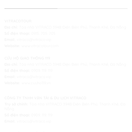
THÔNG TIN LIÊN HỆ
VITRACOTOUR
Địa chỉ:
Tòa nhà VITRACO 394B Điện Biên Phủ, Thanh Khê, Đà Nẵng
Số điện thoại:
0915. 705. 705
Email:
vitraco@vitraco.vip
Website:
www.vitracotour.com
CỨU HỘ GIAO THÔNG 119
Địa chỉ:
Tòa nhà VITRACO 394B Điện Biên Phủ, Thanh Khê, Đà Nẵng
Số điện thoại:
0909. 119. 119
Email:
vitraco@vitraco.vip
Website:
www.cuuho119.vn
CÔNG TY TNHH VẬN TẢI & DU LỊCH VITRACO
Trụ sở chính:
Tòa nhà VITRACO 394B Điện Biên Phủ, Thanh Khê, Đà
Nẵng
Số điện thoại:
0909. 119. 119
Email:
vitraco@vitraco.vip