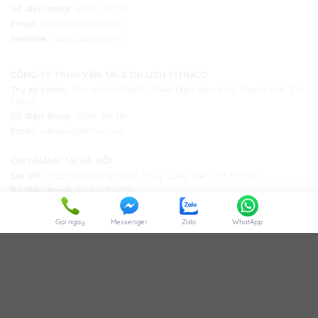
Số điện thoại:
0909. 119. 119
Email:
vitraco@vitraco.vip
Website:
www.cuuho119.vn
CÔNG TY TNHH VẬN TẢI & DU LỊCH VITRACO
Trụ sở chính:
Tòa nhà VITRACO 394B Điện Biên Phủ, Thanh Khê, Đà
Nẵng
Số điện thoại:
0909. 119. 119
Email:
vitraco@vitraco.vip
CHI NHÁNH TẠI HÀ NỘI
Địa chỉ:
8/26/113 Đường Ngọc Thụy, Long Biên, TP. Hà Nội
Số điện thoại:
0914. 020. 726
CHI NHÁNH TẠI HỒ CHÍ MINH
Gọi ngay
Messenger
Zalo
WhatApp
Địa chỉ:
183/14/17 Hoàng Hoa Thám, Bình Thạnh, Tp Hồ Chí Minh
Số điện thoại:
0983. 975. 797
TRUNG TÂM SỬA CHỮA Ô TÔ BẢO KHOA
Địa chỉ:
38 Võ Chí Công- Cẩm Lệ - Đà Nẵng
Số điện thoại:
0909. 119. 119