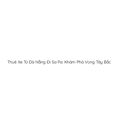
Thuê Xe Từ Đà Nẵng Đi Sa Pa: Khám Phá Vùng Tây Bắc