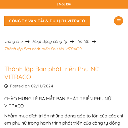
Skip
ENGLISH
to
content
CÔNG TY VẬN TẢI & DU LỊCH VITRACO
Trang chủ
Hoạt động công ty
Tin tức
Thành lập Ban phát triển Phụ Nữ VITRACO
Thành lập Ban phát triển Phụ Nữ
VITRACO
Posted on
02/11/2024
CHÀO MỪNG LỄ RA MẮT BAN PHÁT TRIỂN PHỤ NỮ
VITRACO
Nhằm mục đích tri ân những đóng góp to lớn của các chị
em phụ nữ trong hành trình phát triển của công ty đồng