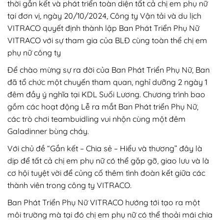
thời gắn kết và phát triển toàn diện tất cả chị em phụ nữ
tại đơn vị, ngày 20/10/2024, Công ty Vận tải và du lịch
VITRACO quyết định thành lập Ban Phát Triển Phụ Nữ
VITRACO với sự tham gia của BLĐ cùng toàn thể chị em
phụ nữ công ty
Để chào mừng sự ra đời của Ban Phát Triển Phụ Nữ, Ban
đã tổ chức một chuyến tham quan, nghỉ dưỡng 2 ngày 1
đêm đầy ý nghĩa tại KDL Suối Lương. Chương trình bao
gồm các hoạt động Lễ ra mắt Ban Phát triển Phụ Nữ,
các trò chơi teambuidling vui nhộn cùng một đêm
Galadinner bùng cháy.
Với chủ đề “Gắn kết – Chia sẻ – Hiểu và thương” đây là
dịp để tất cả chị em phụ nữ có thể gặp gỡ, giao lưu và là
cơ hội tuyệt vời để củng cố thêm tình đoàn kết giữa các
thành viên trong công ty VITRACO.
Ban Phát Triển Phụ Nữ VITRACO hướng tới tạo ra một
môi trường mà tại đó chị em phụ nữ có thể thoải mái chia