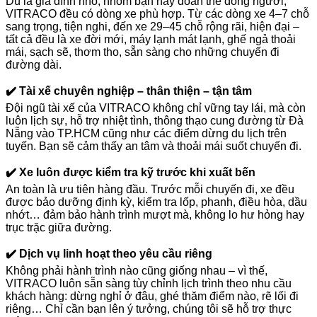
Dù là gia đình nhỏ, nhóm bạn hay đoàn thể đông người,
VITRACO đều có dòng xe phù hợp. Từ các dòng xe 4–7 chỗ
sang trọng, tiện nghi, đến xe 29–45 chỗ rộng rãi, hiện đại –
tất cả đều là xe đời mới, máy lạnh mát lạnh, ghế ngả thoải
mái, sạch sẽ, thơm tho, sẵn sàng cho những chuyến đi
đường dài.
✔️ Tài xế chuyên nghiệp – thân thiện – tận tâm
Đội ngũ tài xế của VITRACO không chỉ vững tay lái, mà còn
luôn lịch sự, hỗ trợ nhiệt tình, thông thạo cung đường từ Đà
Nẵng vào TP.HCM cũng như các điểm dừng du lịch trên
tuyến. Bạn sẽ cảm thấy an tâm và thoải mái suốt chuyến đi.
✔️ Xe luôn được kiểm tra kỹ trước khi xuất bến
An toàn là ưu tiên hàng đầu. Trước mỗi chuyến đi, xe đều
được bảo dưỡng định kỳ, kiểm tra lốp, phanh, điều hòa, dầu
nhớt… đảm bảo hành trình mượt mà, không lo hư hỏng hay
trục trặc giữa đường.
✔️ Dịch vụ linh hoạt theo yêu cầu riêng
Không phải hành trình nào cũng giống nhau – vì thế,
VITRACO luôn sẵn sàng tùy chỉnh lịch trình theo nhu cầu
khách hàng: dừng nghỉ ở đâu, ghé thăm điểm nào, rẽ lối đi
riêng… Chỉ cần bạn lên ý tưởng, chúng tôi sẽ hỗ trợ thực