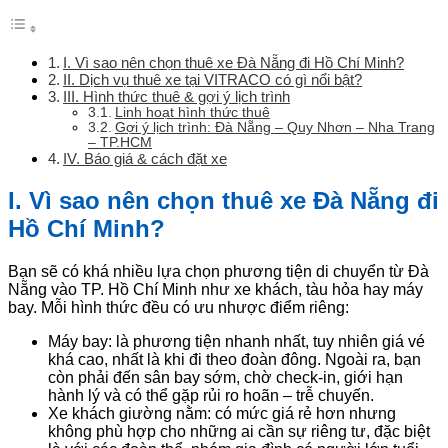
I. Vì sao nên chọn thuê xe Đà Nẵng đi Hồ Chí Minh?
II. Dịch vụ thuê xe tại VITRACO có gì nổi bật?
III. Hình thức thuê & gợi ý lịch trình
Linh hoạt hình thức thuê
Gợi ý lịch trình: Đà Nẵng – Quy Nhơn – Nha Trang
– TP.HCM
IV. Báo giá & cách đặt xe
I. Vì sao nên chọn thuê xe Đà Nẵng đi
Hồ Chí Minh?
Bạn sẽ có khá nhiều lựa chọn phương tiện di chuyển từ Đà
Nẵng vào TP. Hồ Chí Minh như xe khách, tàu hỏa hay máy
bay. Mỗi hình thức đều có ưu nhược điểm riêng:
Máy bay: là phương tiện nhanh nhất, tuy nhiên giá vé
khá cao, nhất là khi đi theo đoàn đông. Ngoài ra, bạn
còn phải đến sân bay sớm, chờ check-in, giới hạn
hành lý và có thể gặp rủi ro hoãn – trễ chuyến.
Xe khách giường nằm: có mức giá rẻ hơn nhưng
không phù hợp cho những ai cần sự riêng tư, đặc biệt