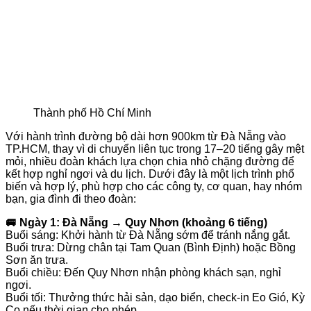
Thành phố Hồ Chí Minh
Với hành trình đường bộ dài hơn 900km từ Đà Nẵng vào
TP.HCM, thay vì di chuyển liên tục trong 17–20 tiếng gây mệt
mỏi, nhiều đoàn khách lựa chọn chia nhỏ chặng đường để
kết hợp nghỉ ngơi và du lịch. Dưới đây là một lịch trình phổ
biến và hợp lý, phù hợp cho các công ty, cơ quan, hay nhóm
bạn, gia đình đi theo đoàn:
🚐 Ngày 1: Đà Nẵng → Quy Nhơn (khoảng 6 tiếng)
Buổi sáng: Khởi hành từ Đà Nẵng sớm để tránh nắng gắt.
Buổi trưa: Dừng chân tại Tam Quan (Bình Định) hoặc Bồng
Sơn ăn trưa.
Buổi chiều: Đến Quy Nhơn nhận phòng khách sạn, nghỉ
ngơi.
Buổi tối: Thưởng thức hải sản, dạo biển, check-in Eo Gió, Kỳ
Co nếu thời gian cho phép.