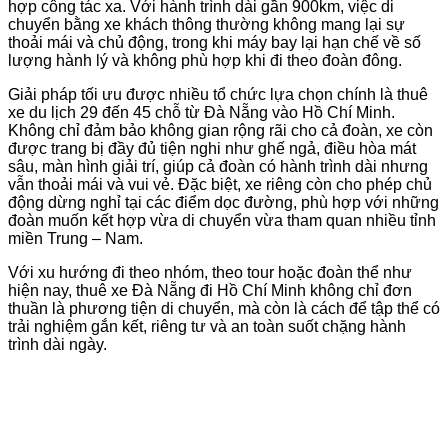
hợp công tác xa. Với hành trình dài gần 900km, việc di
chuyển bằng xe khách thông thường không mang lại sự
thoải mái và chủ động, trong khi máy bay lại hạn chế về số
lượng hành lý và không phù hợp khi đi theo đoàn đông.
Giải pháp tối ưu được nhiều tổ chức lựa chọn chính là thuê
xe du lịch 29 đến 45 chỗ từ Đà Nẵng vào Hồ Chí Minh.
Không chỉ đảm bảo không gian rộng rãi cho cả đoàn, xe còn
được trang bị đầy đủ tiện nghi như ghế ngả, điều hòa mát
sâu, màn hình giải trí, giúp cả đoàn có hành trình dài nhưng
vẫn thoải mái và vui vẻ. Đặc biệt, xe riêng còn cho phép chủ
động dừng nghỉ tại các điểm dọc đường, phù hợp với những
đoàn muốn kết hợp vừa di chuyển vừa tham quan nhiều tỉnh
miền Trung – Nam.
Với xu hướng đi theo nhóm, theo tour hoặc đoàn thể như
hiện nay, thuê xe Đà Nẵng đi Hồ Chí Minh không chỉ đơn
thuần là phương tiện di chuyển, mà còn là cách để tập thể có
trải nghiệm gắn kết, riêng tư và an toàn suốt chặng hành
trình dài ngày.