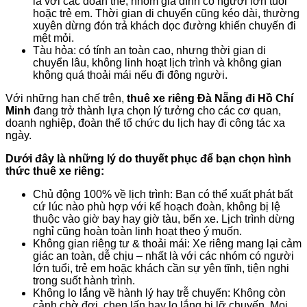
là với các đoàn thể, nhóm gia đình có người lớn tuổi
hoặc trẻ em. Thời gian di chuyển cũng kéo dài, thường
xuyên dừng đón trả khách dọc đường khiến chuyến đi
mệt mỏi.
Tàu hỏa: có tính an toàn cao, nhưng thời gian di
chuyển lâu, không linh hoạt lịch trình và không gian
không quá thoải mái nếu đi đông người.
Với những hạn chế trên,
thuê xe riêng Đà Nẵng đi Hồ Chí
Minh
đang trở thành lựa chọn lý tưởng cho các cơ quan,
doanh nghiệp, đoàn thể tổ chức du lịch hay đi công tác xa
ngày.
Dưới đây là những lý do thuyết phục để bạn chọn hình
thức thuê xe riêng:
Chủ động 100% về lịch trình: Bạn có thể xuất phát bất
cứ lúc nào phù hợp với kế hoạch đoàn, không bị lệ
thuộc vào giờ bay hay giờ tàu, bến xe. Lịch trình dừng
nghỉ cũng hoàn toàn linh hoạt theo ý muốn.
Không gian riêng tư & thoải mái: Xe riêng mang lại cảm
giác an toàn, dễ chịu – nhất là với các nhóm có người
lớn tuổi, trẻ em hoặc khách cần sự yên tĩnh, tiện nghi
trong suốt hành trình.
Không lo lắng về hành lý hay trễ chuyến: Không còn
cảnh chờ đợi, chen lấn hay lo lắng bị lỡ chuyến. Mọi