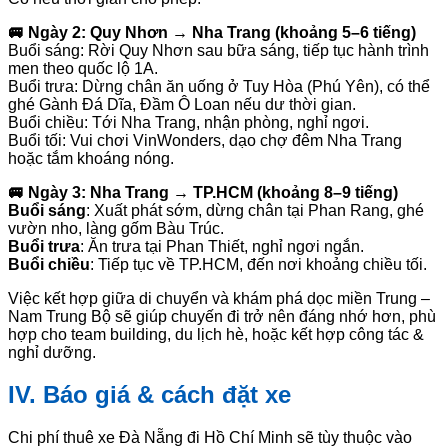
🚐 Ngày 2: Quy Nhơn → Nha Trang (khoảng 5–6 tiếng)
Buổi sáng: Rời Quy Nhơn sau bữa sáng, tiếp tục hành trình
men theo quốc lộ 1A.
Buổi trưa: Dừng chân ăn uống ở Tuy Hòa (Phú Yên), có thể
ghé Gành Đá Dĩa, Đầm Ô Loan nếu dư thời gian.
Buổi chiều: Tới Nha Trang, nhận phòng, nghỉ ngơi.
Buổi tối: Vui chơi VinWonders, dạo chợ đêm Nha Trang
hoặc tắm khoáng nóng.
🚐 Ngày 3: Nha Trang → TP.HCM (khoảng 8–9 tiếng)
Buổi sáng
: Xuất phát sớm, dừng chân tại Phan Rang, ghé
vườn nho, làng gốm Bàu Trúc.
Buổi trưa
: Ăn trưa tại Phan Thiết, nghỉ ngơi ngắn.
Buổi chiều
: Tiếp tục về TP.HCM, đến nơi khoảng chiều tối.
Việc kết hợp giữa di chuyển và khám phá dọc miền Trung –
Nam Trung Bộ sẽ giúp chuyến đi trở nên đáng nhớ hơn, phù
hợp cho team building, du lịch hè, hoặc kết hợp công tác &
nghỉ dưỡng.
IV. Báo giá & cách đặt xe
Chi phí thuê xe Đà Nẵng đi Hồ Chí Minh sẽ tùy thuộc vào