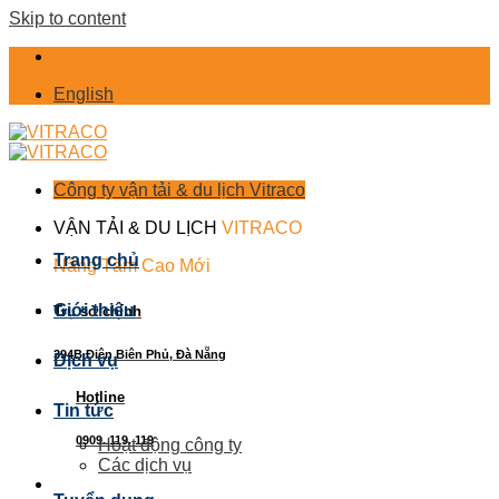
Skip to content
English
Công ty vận tải & du lịch Vitraco
VẬN TẢI & DU LỊCH
VITRACO
Trang chủ
Nâng Tầm Cao Mới
Giới thiệu
Trụ sở chính
394B Điện Biên Phủ, Đà Nẵng
Dịch vụ
Hotline
Tin tức
0909. 119. 119
Hoạt động công ty
Các dịch vụ