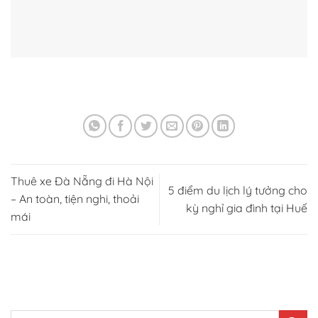
Thuê xe Đà Nẵng đi Hà Nội
5 điểm du lịch lý tưởng cho
– An toàn, tiện nghi, thoải
kỳ nghỉ gia đình tại Huế
mái
TÌM KIẾM NHANH