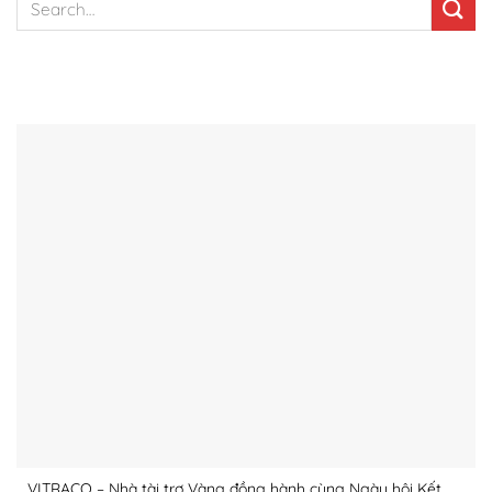
BÀI VIẾT NỔI BẬT
VITRACO – Nhà tài trợ Vàng đồng hành cùng Ngày hội Kết