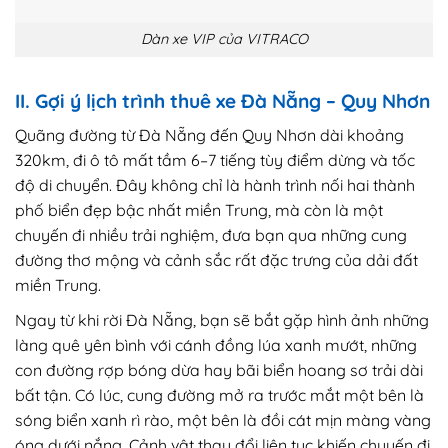
Dàn xe VIP của VITRACO
II. Gợi ý lịch trình thuê xe Đà Nẵng – Quy Nhơn
Quãng đường từ Đà Nẵng đến Quy Nhơn dài khoảng
320km, đi ô tô mất tầm 6–7 tiếng tùy điểm dừng và tốc
độ di chuyển. Đây không chỉ là hành trình nối hai thành
phố biển đẹp bậc nhất miền Trung, mà còn là một
chuyến đi nhiều trải nghiệm, đưa bạn qua những cung
đường thơ mộng và cảnh sắc rất đặc trưng của dải đất
miền Trung.
Ngay từ khi rời Đà Nẵng, bạn sẽ bắt gặp hình ảnh những
làng quê yên bình với cánh đồng lúa xanh mướt, những
con đường rợp bóng dừa hay bãi biển hoang sơ trải dài
bất tận. Có lúc, cung đường mở ra trước mắt một bên là
sóng biển xanh rì rào, một bên là đồi cát mịn màng vàng
óng dưới nắng. Cảnh vật thay đổi liên tục khiến chuyến đi