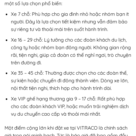
một số lựa chọn phổ biến:
Xe 7 chỗ: Phù hợp cho gia đình nhỏ hoặc nhóm bạn ít
người. Đây là lựa chọn tiết kiệm nhưng vẫn đảm bảo
sự riêng tư và thoải mái trên suốt hành trình.
Xe 16 – 29 chỗ: Lý tưởng cho các đoàn khách du lịch,
công ty hoặc nhóm bạn đông người. Không gian rộng
rãi, tiện nghi, giúp cả đoàn có thể nghỉ ngơi, trò chuyện
trên đường đi.
Xe 35 – 45 chỗ: Thường được chọn cho các đoàn thể,
sự kiện hoặc chuyến đi đông thành viên. Dòng xe lớn,
nội thất tiện nghi, thích hợp cho hành trình dài.
Xe VIP ghế hạng thương gia 9 – 17 chỗ: Rất phù hợp
cho các đoàn khách VIP, hoặc muốn trải nghiệm dịch
vụ du chuyển cao cấp và thoải mái nhất.
Một điểm cộng lớn khi đặt xe tại VITRACO là chính sách
giá trọn gói minh bạch. Tức là báo giá đã bao gồm đầy