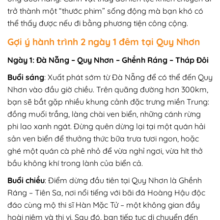
trở thành một “thước phim” sống động mà bạn khó có
thể thấy được nếu đi bằng phương tiện công cộng.
Gợi ý hành trình 2 ngày 1 đêm tại Quy Nhơn
Ngày 1: Đà Nẵng – Quy Nhơn – Ghềnh Ráng – Tháp Đôi
Buổi sáng
: Xuất phát sớm từ Đà Nẵng để có thể đến Quy
Nhơn vào đầu giờ chiều. Trên quãng đường hơn 300km,
bạn sẽ bắt gặp nhiều khung cảnh đặc trưng miền Trung:
đồng muối trắng, làng chài ven biển, những cánh rừng
phi lao xanh ngát. Đừng quên dừng lại tại một quán hải
sản ven biển để thưởng thức bữa trưa tươi ngon, hoặc
ghé một quán cà phê nhỏ để vừa nghỉ ngơi, vừa hít thở
bầu không khí trong lành của biển cả.
Buổi chiều
: Điểm dừng đầu tiên tại Quy Nhơn là Ghềnh
Ráng – Tiên Sa, nơi nổi tiếng với bãi đá Hoàng Hậu độc
đáo cùng mộ thi sĩ Hàn Mặc Tử – một không gian đầy
hoài niệm và thi vị. Sau đó, bạn tiếp tục di chuyển đến