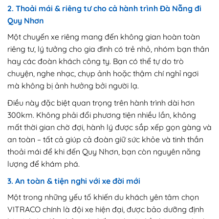
2. Thoải mái & riêng tư cho cả hành trình Đà Nẵng đi
Quy Nhơn
Một chuyến xe riêng mang đến không gian hoàn toàn
riêng tư, lý tưởng cho gia đình có trẻ nhỏ, nhóm bạn thân
hay các đoàn khách công ty. Bạn có thể tự do trò
chuyện, nghe nhạc, chụp ảnh hoặc thậm chí nghỉ ngơi
mà không bị ảnh hưởng bởi người lạ.
Điều này đặc biệt quan trọng trên hành trình dài hơn
300km. Không phải đổi phương tiện nhiều lần, không
mất thời gian chờ đợi, hành lý được sắp xếp gọn gàng và
an toàn – tất cả giúp cả đoàn giữ sức khỏe và tinh thần
thoải mái để khi đến Quy Nhơn, bạn còn nguyên năng
lượng để khám phá.
3. An toàn & tiện nghi với xe đời mới
Một trong những yếu tố khiến du khách yên tâm chọn
VITRACO chính là đội xe hiện đại, được bảo dưỡng định