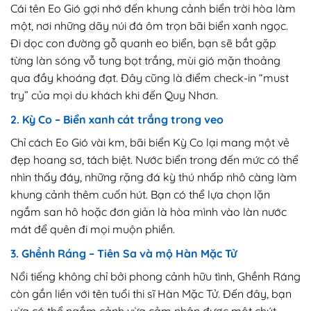
Cái tên Eo Gió gợi nhớ đến khung cảnh biển trời hòa làm
một, nơi những dãy núi đá ôm trọn bãi biển xanh ngọc.
Đi dọc con đường gỗ quanh eo biển, bạn sẽ bắt gặp
từng làn sóng vỗ tung bọt trắng, mùi gió mặn thoảng
qua đầy khoáng đạt. Đây cũng là điểm check-in “must
try” của mọi du khách khi đến Quy Nhơn.
2. Kỳ Co – Biển xanh cát trắng trong veo
Chỉ cách Eo Gió vài km, bãi biển Kỳ Co lại mang một vẻ
đẹp hoang sơ, tách biệt. Nước biển trong đến mức có thể
nhìn thấy đáy, những rặng đá kỳ thú nhấp nhô càng làm
khung cảnh thêm cuốn hút. Bạn có thể lựa chọn lặn
ngắm san hô hoặc đơn giản là hòa mình vào làn nước
mát để quên đi mọi muộn phiền.
3. Ghềnh Ráng – Tiên Sa và mộ Hàn Mặc Tử
Nổi tiếng không chỉ bởi phong cảnh hữu tình, Ghềnh Ráng
còn gắn liền với tên tuổi thi sĩ Hàn Mặc Tử. Đến đây, bạn
vừa có thể ngắm cảnh vừa cảm nhận được một chút