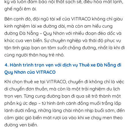
kỳ và luôn đảm bảo nội thất sạch sẽ, điều hòa mát lạnh,
ghế ngồi êm ái.
Bên cạnh đó, đội ngũ tài xế của VITRACO không chỉ giàu
kinh nghiệm lái xe đường dài, mà còn am hiểu cung
đường Đà Nẵng – Quy Nhơn với nhiều đoạn đèo dốc và
khúc cua ven biển. Sự chuyên nghiệp và thái độ phục vụ
tận tình giúp bạn an tâm suốt chặng đường, nhất là khi đi
cùng người thân hay trẻ nhỏ.
4. Hành trình trọn vẹn với dịch vụ Thuê xe Đà Nẵng đi
Quy Nhơn của VITRACO
Khi chọn thuê xe tại VITRACO, chuyến đi không chỉ là việc
di chuyển đơn thuần, mà còn là một trải nghiệm du lịch
trọn vẹn. Từng cung đường bạn đi qua sẽ trở thành một
phần ký ức đẹp – từ hình ảnh cánh đồng muối trắng lấp
lánh dưới nắng, những làng chài nhộn nhịp buổi sớm, đến
cảm giác gió biển mát rượi ùa vào khi xe chạy men theo
đường ven biển.