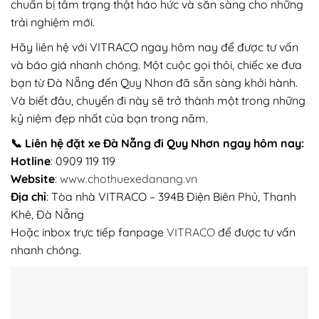
chuẩn bị tâm trạng thật háo hức và sẵn sàng cho những
trải nghiệm mới.
Hãy liên hệ với VITRACO ngay hôm nay để được tư vấn
và báo giá nhanh chóng. Một cuộc gọi thôi, chiếc xe đưa
bạn từ Đà Nẵng đến Quy Nhơn đã sẵn sàng khởi hành.
Và biết đâu, chuyến đi này sẽ trở thành một trong những
kỷ niệm đẹp nhất của bạn trong năm.
📞 Liên hệ đặt xe Đà Nẵng đi Quy Nhơn ngay hôm nay:
Hotline
: 0909 119 119
Website
:
www.chothuexedanang.vn
Địa chỉ
: Tòa nhà VITRACO – 394B Điện Biên Phủ, Thanh
Khê, Đà Nẵng
Hoặc inbox trực tiếp fanpage
VITRACO
để được tư vấn
nhanh chóng.