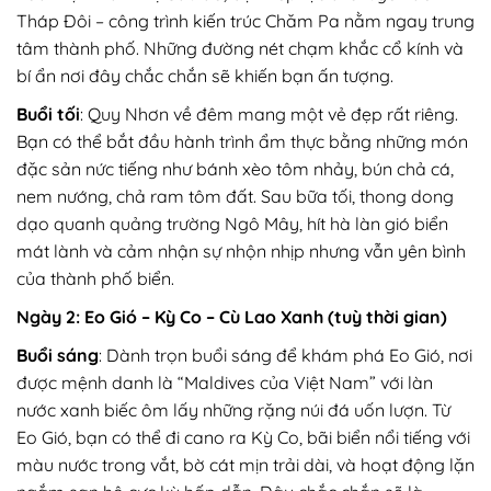
Tháp Đôi – công trình kiến trúc Chăm Pa nằm ngay trung
tâm thành phố. Những đường nét chạm khắc cổ kính và
bí ẩn nơi đây chắc chắn sẽ khiến bạn ấn tượng.
Buổi tối
: Quy Nhơn về đêm mang một vẻ đẹp rất riêng.
Bạn có thể bắt đầu hành trình ẩm thực bằng những món
đặc sản nức tiếng như bánh xèo tôm nhảy, bún chả cá,
nem nướng, chả ram tôm đất. Sau bữa tối, thong dong
dạo quanh quảng trường Ngô Mây, hít hà làn gió biển
mát lành và cảm nhận sự nhộn nhịp nhưng vẫn yên bình
của thành phố biển.
Ngày 2: Eo Gió – Kỳ Co – Cù Lao Xanh (tuỳ thời gian)
Buổi sáng
: Dành trọn buổi sáng để khám phá Eo Gió, nơi
được mệnh danh là “Maldives của Việt Nam” với làn
nước xanh biếc ôm lấy những rặng núi đá uốn lượn. Từ
Eo Gió, bạn có thể đi cano ra Kỳ Co, bãi biển nổi tiếng với
màu nước trong vắt, bờ cát mịn trải dài, và hoạt động lặn