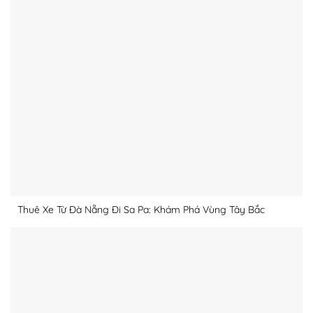
Thuê Xe Từ Đà Nẵng Đi Sa Pa: Khám Phá Vùng Tây Bắc