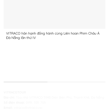
VITRACO hân hạnh đồng hành cùng Liên hoan Phim Châu Á
Đà Nẵng lần thứ IV
THÔNG TIN LIÊN HỆ
VITRACOTOUR
Địa chỉ:
Tòa nhà VITRACO 394B Điện Biên Phủ, Thanh Khê, Đà Nẵng
Số điện thoại:
0915. 705. 705
Email:
vitraco@vitraco.vip