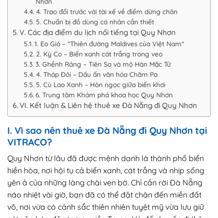
Nhơn
4. Trao đổi trước với tài xế về điểm dừng chân
5. Chuẩn bị đồ dùng cá nhân cần thiết
V. Các địa điểm du lịch nổi tiếng tại Quy Nhơn
1. Eo Gió – “Thiên đường Maldives của Việt Nam”
2. Kỳ Co – Biển xanh cát trắng trong veo
3. Ghềnh Ráng – Tiên Sa và mộ Hàn Mặc Tử
4. Tháp Đôi – Dấu ấn văn hóa Chăm Pa
5. Cù Lao Xanh – Hòn ngọc giữa biển khơi
6. Trung tâm Khám phá khoa học Quy Nhơn
VI. Kết luận & Liên hệ thuê xe Đà Nẵng đi Quy Nhơn
I. Vì sao nên thuê xe Đà Nẵng đi Quy Nhơn tại
VITRACO?
Quy Nhơn từ lâu đã được mệnh danh là thành phố biển
hiền hòa, nơi hội tụ cả biển xanh, cát trắng và nhịp sống
yên ả của những làng chài ven bờ. Chỉ cần rời Đà Nẵng
náo nhiệt vài giờ, bạn đã có thể đặt chân đến miền đất
võ, nơi vừa có cảnh sắc thiên nhiên tuyệt mỹ vừa lưu giữ