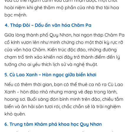
hoài niệm khi ghé thăm mộ phần của nhà thơ tài hoa
bạc mệnh.
4. Tháp Đôi – Dấu ấn văn hóa Chăm Pa
Giữa lòng thành phố Quy Nhơn, hai ngọn tháp Chăm Pa
cổ kính vươn lên như minh chứng cho một thời kỳ rực rỡ
của văn hóa Chăm. Kiến trúc độc đáo, những đường
chạm trổ tinh xảo khiến nơi đây trở thành điểm đến lý
tưởng cho ai yêu thích lịch sử và nghệ thuật.
5. Cù Lao Xanh – Hòn ngọc giữa biển khơi
Nếu có thêm thời gian, bạn có thể thuê ca nô ra Cù Lao
Xanh – hòn đảo nhỏ nhưng mang vẻ đẹp trong lành,
hoang sơ. Buổi sáng đón bình minh trên đảo, chiều tắm
biển và ăn hải sản tươi rói, chắc chắn sẽ là trải nghiệm
khó quên.
6. Trung tâm Khám phá khoa học Quy Nhơn