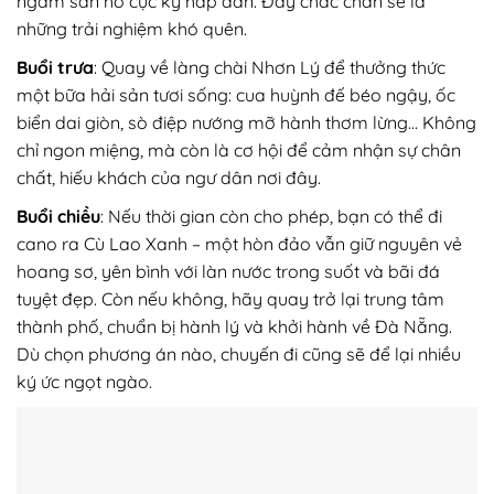
ngắm san hô cực kỳ hấp dẫn. Đây chắc chắn sẽ là
những trải nghiệm khó quên.
Buổi trưa
: Quay về làng chài Nhơn Lý để thưởng thức
một bữa hải sản tươi sống: cua huỳnh đế béo ngậy, ốc
biển dai giòn, sò điệp nướng mỡ hành thơm lừng… Không
chỉ ngon miệng, mà còn là cơ hội để cảm nhận sự chân
chất, hiếu khách của ngư dân nơi đây.
Buổi chiều
: Nếu thời gian còn cho phép, bạn có thể đi
cano ra Cù Lao Xanh – một hòn đảo vẫn giữ nguyên vẻ
hoang sơ, yên bình với làn nước trong suốt và bãi đá
tuyệt đẹp. Còn nếu không, hãy quay trở lại trung tâm
thành phố, chuẩn bị hành lý và khởi hành về Đà Nẵng.
Dù chọn phương án nào, chuyến đi cũng sẽ để lại nhiều
ký ức ngọt ngào.