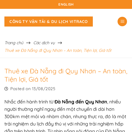
Skip
ENGLISH
to
content
CÔNG TY VẬN TẢI & DU LỊCH VITRACO
Trang chủ
Các dịch vụ
Thuê xe Đà Nẵng đi Quy Nhơn – An toàn, Tiện lợi, Giá tốt
Thuê xe Đà Nẵng đi Quy Nhơn – An toàn,
Tiện lợi, Giá tốt
Posted on
13/08/2025
Nhắc đến hành trình từ
Đà Nẵng đến Quy Nhơn
, nhiều
người thường nghĩ ngay đến một chuyến đi dài hơn
300km mệt mỏi và nhàm chán, nhưng thực ra, đó là một
trải nghiệm du lịch đầy thú vị với những trải nghiệm hấp
dẫn trên hành trình. Từ nhịp sống sôi động của Đà Nẵng,