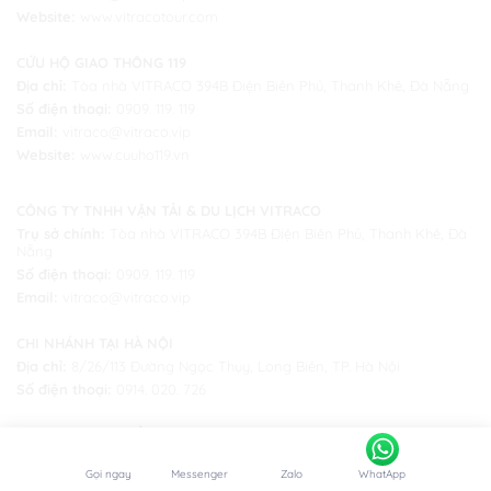
Website:
www.vitracotour.com
CỨU HỘ GIAO THÔNG 119
Địa chỉ:
Tòa nhà VITRACO 394B Điện Biên Phủ, Thanh Khê, Đà Nẵng
Số điện thoại:
0909. 119. 119
Email:
vitraco@vitraco.vip
Website:
www.cuuho119.vn
CÔNG TY TNHH VẬN TẢI & DU LỊCH VITRACO
Trụ sở chính:
Tòa nhà VITRACO 394B Điện Biên Phủ, Thanh Khê, Đà
Nẵng
Số điện thoại:
0909. 119. 119
Email:
vitraco@vitraco.vip
CHI NHÁNH TẠI HÀ NỘI
Địa chỉ:
8/26/113 Đường Ngọc Thụy, Long Biên, TP. Hà Nội
Số điện thoại:
0914. 020. 726
CHI NHÁNH TẠI HỒ CHÍ MINH
Địa chỉ:
183/14/17 Hoàng Hoa Thám, Bình Thạnh, Tp Hồ Chí Minh
Gọi ngay
Messenger
Zalo
WhatApp
Số điện thoại:
0983. 975. 797