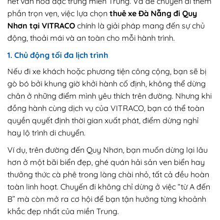
nét văn hóa đặc trưng miền Trung. Và để chuyến đi thêm
phần trọn vẹn, việc lựa chọn
thuê xe Đà Nẵng đi Quy
Nhơn tại VITRACO
chính là giải pháp mang đến sự chủ
động, thoải mái và an toàn cho mỗi hành trình.
1. Chủ động tối đa lịch trình
Nếu đi xe khách hoặc phương tiện công cộng, bạn sẽ bị
gò bó bởi khung giờ khởi hành cố định, không thể dừng
chân ở những điểm mình yêu thích trên đường. Nhưng khi
đồng hành cùng dịch vụ của VITRACO, bạn có thể toàn
quyền quyết định thời gian xuất phát, điểm dừng nghỉ
hay lộ trình di chuyển.
Ví dụ, trên đường đến Quy Nhơn, bạn muốn dừng lại lâu
hơn ở một bãi biển đẹp, ghé quán hải sản ven biển hay
thưởng thức cà phê trong làng chài nhỏ, tất cả đều hoàn
toàn linh hoạt. Chuyến đi không chỉ dừng ở việc “từ A đến
B” mà còn mở ra cơ hội để bạn tận hưởng từng khoảnh
khắc đẹp nhất của miền Trung.