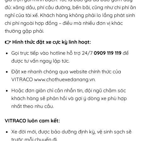
đủ: xăng dầu, phí cầu đường, bến bãi, cũng như chi phí ăn
nghỉ của tài xế. Khách hàng không phải lo lắng phát sinh
chi phí ngoài hợp đồng – điều mà nhiều đơn vị khác
thường gặp phải.
👉 Hình thức đặt xe cực kỳ linh hoạt:
Gọi trực tiếp vào hotline hỗ trợ 24/7
0909 119 119
để
được tư vấn ngay lập tức.
Đặt xe nhanh chóng qua website chính thức của
VITRACO www.chothuexedanang.vn.
Hoặc đơn giản chỉ cần nhắn tin, đội ngũ chăm sóc
khách hàng sẽ phản hồi và gợi ý dòng xe phù hợp
nhất theo nhu cầu.
VITRACO luôn cam kết:
Xe đời mới, được bảo dưỡng định kỳ, vệ sinh sạch sẽ
trước mỗi chuyến đi.