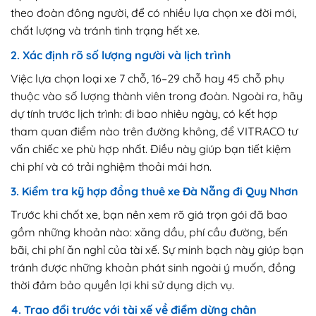
theo đoàn đông người, để có nhiều lựa chọn xe đời mới,
chất lượng và tránh tình trạng hết xe.
2. Xác định rõ số lượng người và lịch trình
Việc lựa chọn loại xe 7 chỗ, 16–29 chỗ hay 45 chỗ phụ
thuộc vào số lượng thành viên trong đoàn. Ngoài ra, hãy
dự tính trước lịch trình: đi bao nhiêu ngày, có kết hợp
tham quan điểm nào trên đường không, để VITRACO tư
vấn chiếc xe phù hợp nhất. Điều này giúp bạn tiết kiệm
chi phí và có trải nghiệm thoải mái hơn.
3. Kiểm tra kỹ hợp đồng thuê xe Đà Nẵng đi Quy Nhơn
Trước khi chốt xe, bạn nên xem rõ giá trọn gói đã bao
gồm những khoản nào: xăng dầu, phí cầu đường, bến
bãi, chi phí ăn nghỉ của tài xế. Sự minh bạch này giúp bạn
tránh được những khoản phát sinh ngoài ý muốn, đồng
thời đảm bảo quyền lợi khi sử dụng dịch vụ.
4. Trao đổi trước với tài xế về điểm dừng chân