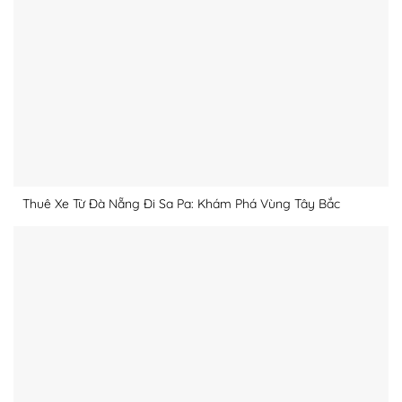
Thuê Xe Từ Đà Nẵng Đi Sa Pa: Khám Phá Vùng Tây Bắc