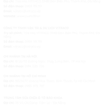
Địa chỉ:
Tòa nhà VITRACO 394B Điện Biên Phủ, Thanh Khê, Đà Nẵng
Số điện thoại:
0909. 119. 119
Email:
vitraco@vitraco.vip
Website:
www.cuuho119.vn
CÔNG TY TNHH VẬN TẢI & DU LỊCH VITRACO
Trụ sở chính:
Tòa nhà VITRACO 394B Điện Biên Phủ, Thanh Khê, Đà
Nẵng
Số điện thoại:
0909. 119. 119
Email:
vitraco@vitraco.vip
CHI NHÁNH TẠI HÀ NỘI
Địa chỉ:
8/26/113 Đường Ngọc Thụy, Long Biên, TP. Hà Nội
Số điện thoại:
0914. 020. 726
CHI NHÁNH TẠI HỒ CHÍ MINH
Địa chỉ:
183/14/17 Hoàng Hoa Thám, Bình Thạnh, Tp Hồ Chí Minh
Số điện thoại:
0983. 975. 797
TRUNG TÂM SỬA CHỮA Ô TÔ BẢO KHOA
Địa chỉ:
38 Võ Chí Công- Cẩm Lệ - Đà Nẵng