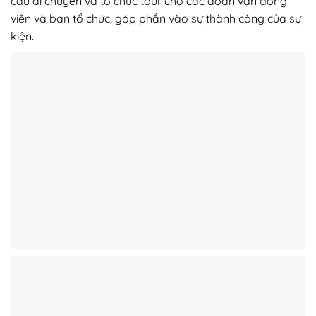
cầu di chuyển và tổ chức tour cho các đoàn vận động
viên và ban tổ chức, góp phần vào sự thành công của sự
kiện.