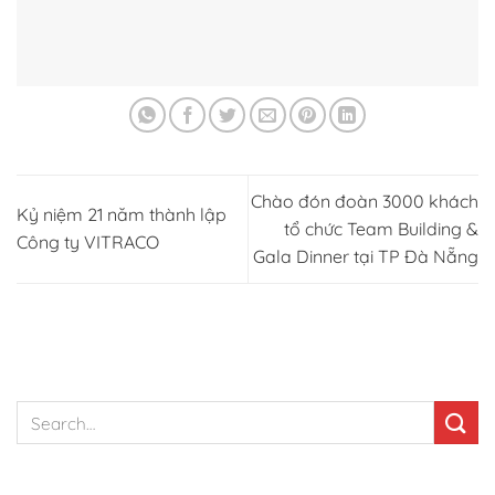
Chào đón đoàn 3000 khách
Kỷ niệm 21 năm thành lập
tổ chức Team Building &
Công ty VITRACO
Gala Dinner tại TP Đà Nẵng
TÌM KIẾM NHANH