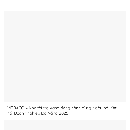
BÀI VIẾT NỔI BẬT
VITRACO – Nhà tài trợ Vàng đồng hành cùng Ngày hội Kết
nối Doanh nghiệp Đà Nẵng 2026