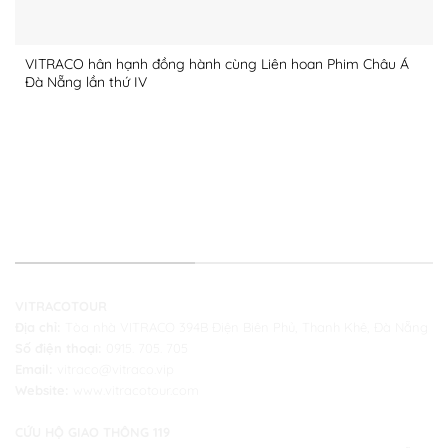
VITRACO hân hạnh đồng hành cùng Liên hoan Phim Châu Á
Đà Nẵng lần thứ IV
THÔNG TIN LIÊN HỆ
VITRACOTOUR
Địa chỉ:
Tòa nhà VITRACO 394B Điện Biên Phủ, Thanh Khê, Đà Nẵng
Số điện thoại:
0915. 705. 705
Email:
vitraco@vitraco.vip
Website:
www.vitracotour.com
CỨU HỘ GIAO THÔNG 119