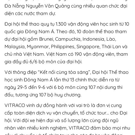
Đà Nẵng Nguyễn Văn Quảng cùng nhiều quan chức đại
diện các nước tham dự.
Đại hội thể thao quy tụ 1.300 vận động viên học sinh từ 10
quốc gia Đông Nam Á. Theo đó, 10 đoàn thể thao tham
dự đại hội gồm Brunei, Campuchia, Indonesia, Lào,
Malaysia, Myanmar, Philippines, Singapore, Thái Lan và
chủ nhà Việt Nam. Việt Nam có 190 vận động viên, tham
gia đầy đủ 6/6 bộ môn của đại hội.
Với thông điệp “Kết nối cùng tỏa sáng”, Đại hội Thể thao
học sinh Đông Nam Á lần thứ 13 chính thức diễn ra từ
ngày 29-5 đến 9-6 với 6 bộ môn cùng 107 nội dung thi
đấu, tương ứng 107 bộ huy chương.
VITRACO vinh dự đồng hành với vai trò là đơn vị cung
cấp toàn diện dịch vụ vận chuyển, tổ chức tour… cho Đại
hội. Với đội xe hiện đại và số lượng lớn cùng đội ngũ
nhân viên nhiều kinh nghiệm, VITRACO đảm bảo mọi nhu