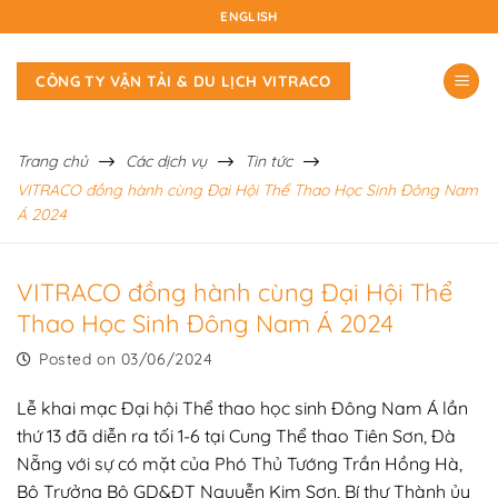
Skip
ENGLISH
to
content
CÔNG TY VẬN TẢI & DU LỊCH VITRACO
Trang chủ
Các dịch vụ
Tin tức
VITRACO đồng hành cùng Đại Hội Thể Thao Học Sinh Đông Nam
Á 2024
VITRACO đồng hành cùng Đại Hội Thể
Thao Học Sinh Đông Nam Á 2024
Posted on
03/06/2024
Lễ khai mạc Đại hội Thể thao học sinh Đông Nam Á lần
thứ 13 đã diễn ra tối 1-6 tại Cung Thể thao Tiên Sơn, Đà
Nẵng với sự có mặt của Phó Thủ Tướng Trần Hồng Hà,
Bộ Trưởng Bộ GD&ĐT Nguyễn Kim Sơn, Bí thư Thành ủy