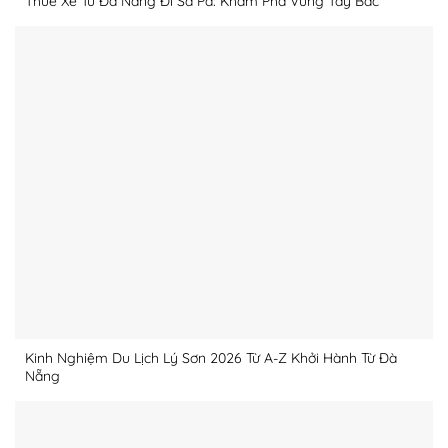
Thuê Xe Từ Đà Nẵng Đi Sa Pa: Khám Phá Vùng Tây Bắc
Kinh Nghiệm Du Lịch Lý Sơn 2026 Từ A-Z Khởi Hành Từ Đà
Nẵng