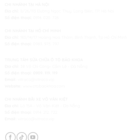
CHI NHÁNH TẠI HÀ NỘI
Địa chỉ:
8/26/113 Đường Ngọc Thụy, Long Biên, TP. Hà Nội
Số điện thoại:
0914. 020. 726
CHI NHÁNH TẠI HỒ CHÍ MINH
Địa chỉ:
183/14/17 Hoàng Hoa Thám, Bình Thạnh, Tp Hồ Chí Minh
Số điện thoại:
0983. 975. 797
TRUNG TÂM SỬA CHỮA Ô TÔ BẢO KHOA
Địa chỉ:
38 Võ Chí Công- Cẩm Lệ - Đà Nẵng
Số điện thoại:
0909. 119. 119
Email:
vitraco@vitraco.vip
Website:
www.otobaokhoa.com
CHI NHÁNH BÃI XE VÕ VĂN KIỆT
Địa chỉ:
Lô 15A - Võ Văn Kiệt -
Đà Nẵng
Số điện thoại:
0914. 212. 722
Email:
vitraco@vitraco.vip