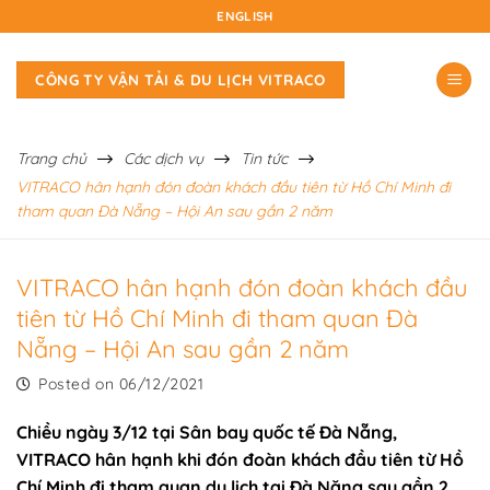
Skip
ENGLISH
to
content
CÔNG TY VẬN TẢI & DU LỊCH VITRACO
Trang chủ
Các dịch vụ
Tin tức
VITRACO hân hạnh đón đoàn khách đầu tiên từ Hồ Chí Minh đi
tham quan Đà Nẵng – Hội An sau gần 2 năm
VITRACO hân hạnh đón đoàn khách đầu
tiên từ Hồ Chí Minh đi tham quan Đà
Nẵng – Hội An sau gần 2 năm
Posted on
06/12/2021
Chiều ngày 3/12 tại Sân bay quốc tế Đà Nẵng,
VITRACO hân hạnh khi đón đoàn khách đầu tiên từ Hồ
Chí Minh đi tham quan du lịch tại Đà Năng sau gần 2