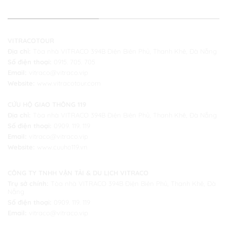
THÔNG TIN LIÊN HỆ
VITRACOTOUR
Địa chỉ:
Tòa nhà VITRACO 394B Điện Biên Phủ, Thanh Khê, Đà Nẵng
Số điện thoại:
0915. 705. 705
Email:
vitraco@vitraco.vip
Website:
www.vitracotour.com
CỨU HỘ GIAO THÔNG 119
Địa chỉ:
Tòa nhà VITRACO 394B Điện Biên Phủ, Thanh Khê, Đà Nẵng
Số điện thoại:
0909. 119. 119
Email:
vitraco@vitraco.vip
Website:
www.cuuho119.vn
CÔNG TY TNHH VẬN TẢI & DU LỊCH VITRACO
Trụ sở chính:
Tòa nhà VITRACO 394B Điện Biên Phủ, Thanh Khê, Đà
Nẵng
Số điện thoại:
0909. 119. 119
Email:
vitraco@vitraco.vip