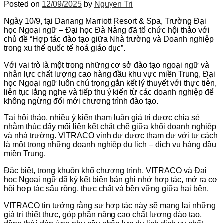
Posted on
12/09/2025
by
Nguyen Tri
Ngày 10/9, tại Danang Marriott Resort & Spa, Trường Đại
học Ngoại ngữ – Đại học Đà Nẵng đã tổ chức hội thảo với
chủ đề “Hợp tác đào tạo giữa Nhà trường và Doanh nghiệp
trong xu thế quốc tế hoá giáo dục”.
Với vai trò là một trong những cơ sở đào tạo ngoại ngữ và
nhân lực chất lượng cao hàng đầu khu vực miền Trung, Đại
học Ngoại ngữ luôn chú trọng gắn kết lý thuyết với thực tiễn,
liên tục lắng nghe và tiếp thu ý kiến từ các doanh nghiệp để
không ngừng đổi mới chương trình đào tạo.
Tại hội thảo, nhiều ý kiến tham luận giá trị được chia sẻ
nhằm thúc đẩy mối liên kết chặt chẽ giữa khối doanh nghiệp
và nhà trường. VITRACO vinh dự được tham dự với tư cách
là một trong những doanh nghiệp du lịch – dịch vụ hàng đầu
miền Trung.
Đặc biệt, trong khuôn khổ chương trình, VITRACO và Đại
học Ngoại ngữ đã ký kết biên bản ghi nhớ hợp tác, mở ra cơ
hội hợp tác sâu rộng, thực chất và bền vững giữa hai bên.
VITRACO tin tưởng rằng sự hợp tác này sẽ mang lại những
giá trị thiết thực, góp phần nâng cao chất lượng đào tạo,