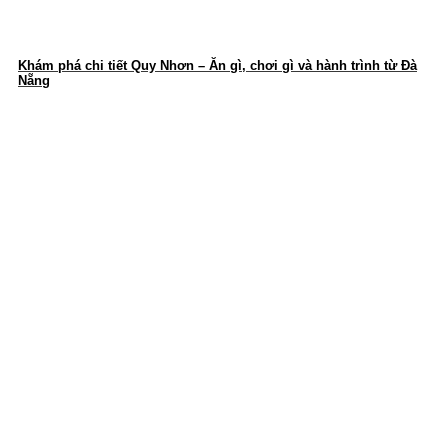
Khám phá chi tiết Quy Nhơn – Ăn gì, chơi gì và hành trình từ Đà
Nẵng