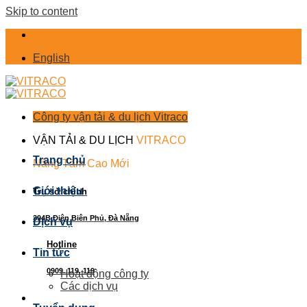
Skip to content
English
Công ty vận tải & du lịch Vitraco
VẬN TẢI & DU LỊCH
VITRACO
Trang chủ
Nâng Tầm Cao Mới
Giới thiệu
Trụ sở chính
394B Điện Biên Phủ, Đà Nẵng
Dịch vụ
Hotline
Tin tức
0909. 119. 119
Hoạt động công ty
Các dịch vụ