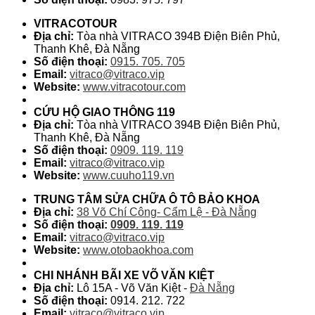
VITRACOTOUR
Địa chỉ:
Tòa nhà VITRACO 394B Điện Biên Phủ,
Thanh Khê, Đà Nẵng
Số điện thoại:
0915. 705. 705
Email:
vitraco@vitraco.vip
Website:
www.vitracotour.com
CỨU HỘ GIAO THÔNG 119
Địa chỉ:
Tòa nhà VITRACO 394B Điện Biên Phủ,
Thanh Khê, Đà Nẵng
Số điện thoại:
0909. 119. 119
Email:
vitraco@vitraco.vip
Website:
www.cuuho119.vn
TRUNG TÂM SỬA CHỮA Ô TÔ BẢO KHOA
Địa chỉ:
38 Võ Chí Công- Cẩm Lệ - Đà Nẵng
Số điện thoại:
0909. 119. 119
Email:
vitraco@vitraco.vip
Website:
www.otobaokhoa.com
CHI NHÁNH BÃI XE VÕ VĂN KIỆT
Địa chỉ:
Lô 15A - Võ Văn Kiệt -
Đà Nẵng
Số điện thoại:
0914. 212. 722
Email:
vitraco@vitraco.vip