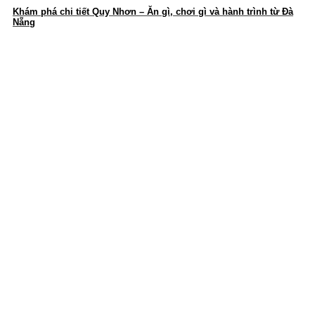
Khám phá chi tiết Quy Nhơn – Ăn gì, chơi gì và hành trình từ Đà
Nẵng