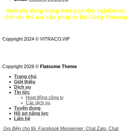
Website đang trong thời gian thử nghiệm và
chờ xin thủ tục cấp phép từ Bộ Công Thương
Copyright 2024 © VITRACO.VIP
Copyright 2026 ©
Flatsome Theme
Trang chủ
Giới thiệu
Dịch vụ
Tin tức
Hoạt động công ty
Các dịch vụ
Tuyển dụng
Hồ sơ năng lực
Liên hệ
Gọi điện cho tôi
Facebook Messenger
Chat Zalo
Chat