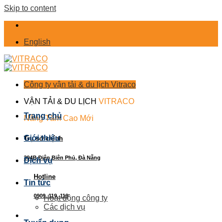
Skip to content
English
Công ty vận tải & du lịch Vitraco
VẬN TẢI & DU LỊCH
VITRACO
Trang chủ
Nâng Tầm Cao Mới
Giới thiệu
Trụ sở chính
394B Điện Biên Phủ, Đà Nẵng
Dịch vụ
Hotline
Tin tức
0909. 119. 119
Hoạt động công ty
Các dịch vụ