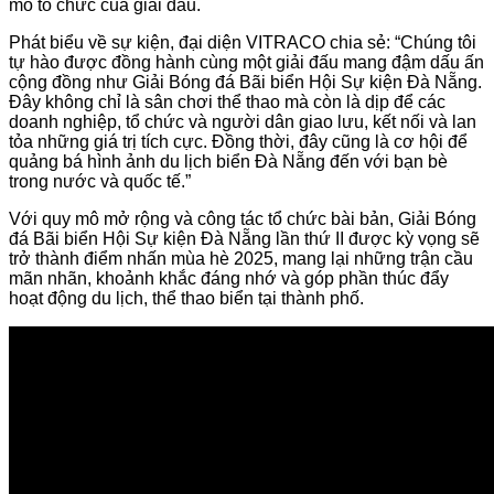
m
ô
t
ổ chức của giải
đ
ấu.
Ph
át
bi
ểu về sự kiện,
đ
ại
diện
VITRACO chia sẻ: “
Ch
úng
tôi
t
ự
h
ào
đư
ợc
đ
ồng
h
ành
cùng
m
ột giải
đ
ấu mang
đ
ậm dấu ấn
cộng
đ
ồng nh
ư Gi
ải
B
óng
đ
á
Bãi
bi
ển Hội Sự kiện
Đ
à N
ẵng.
Đ
ây
không
ch
ỉ
l
à
sân
ch
ơi
th
ể thao
m
à
còn
là
d
ịp
đ
ể
c
ác
doanh
nghi
ệp, tổ chức
v
à
ng
ư
ời
d
ân
giao
l
ưu
, k
ết nối
v
à
lan
t
ỏa những
gi
á
tr
ị
t
ích
c
ực.
Đ
ồng thời,
đ
ây
c
ũng
l
à
c
ơ
h
ội
đ
ể
quảng
b
á
hình
ảnh du lịch biển
Đ
à N
ẵng
đ
ến với bạn
b
è
trong
n
ư
ớc
v
à
qu
ốc tế.”
Với quy
m
ô
m
ở rộng
v
à
công
tác
t
ổ chức
b
ài
b
ản, Giải
B
óng
đ
á
Bãi
bi
ển Hội Sự kiện
Đ
à N
ẵng lần thứ II
đư
ợc kỳ vọng sẽ
trở
th
ành
đi
ểm nhấn
m
ùa
hè
2025,
mang
l
ại những trận cầu
m
ãn
nhãn
, kho
ảnh khắc
đ
áng
nh
ớ
v
à
góp
ph
ần
th
úc
đ
ẩy
hoạt
đ
ộng du lịch, thể thao biển tại
th
ành
ph
ố.