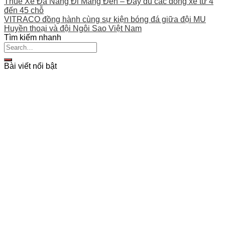
Thuê Xe Đà Nẵng Đi Măng Đen – Đầy đủ các dòng xe từ 4
đến 45 chỗ
VITRACO đồng hành cùng sự kiện bóng đá giữa đội MU
Huyền thoại và đội Ngôi Sao Việt Nam
Tìm kiếm nhanh
Bài viết nổi bật