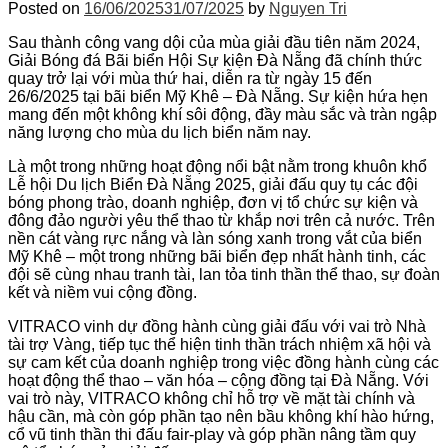
Posted on
16/06/2025
31/07/2025
by
Nguyen Tri
Sau thành công vang d
ội của m
ùa gi
ải
đ
ầu ti
ên n
ăm 2024,
Gi
ải B
óng
đ
á Bãi bi
ển Hội
Sự
kiện
Đ
à N
ẵng
đ
ã chính th
ức
quay trở lại với
m
ùa
th
ứ hai, diễn ra từ ng
ày 15
đ
ến
26/6/2025 tại
b
ãi
bi
ển
Mỹ
Kh
ê
–
Đ
à N
ẵng. Sự kiện hứa hẹn
mang
đ
ến một
kh
ông
khí
sôi
đ
ộng,
đ
ầy
m
àu
s
ắc v
à tràn ng
ập
n
ăng
lư
ợng cho
m
ùa
du l
ịch biển n
ăm nay.
L
à
m
ột trong những hoạt
đ
ộng nổi bật nằm trong
khu
ôn
kh
ổ
Lễ hội Du lịch
Biển
Đ
à N
ẵng 2025,
giải
đ
ấu
quy
tụ
c
ác
đ
ội
b
óng
phong
trào, doanh nghi
ệp,
đơn v
ị tổ chức sự kiện v
à
đ
ông
đ
ảo ng
ư
ời
y
êu
th
ể
thao
từ
khắp
n
ơi
tr
ên
c
ả n
ư
ớc.
Tr
ên
n
ền
c
át
vàng
r
ực nắng
v
à
làn
sóng
xanh
trong
v
ắt của biển
Mỹ
Kh
ê
– m
ột trong
những
b
ãi
bi
ển
đ
ẹp
nhất
h
ành
tinh
,
các
đ
ội sẽ
c
ùng
nhau
tranh
tài
,
lan
t
ỏa tinh thần thể thao, sự
đo
àn
k
ết
v
à
ni
ềm
vui
cộng
đ
ồng.
VITRACO vinh
dự
đ
ồng
h
ành
cùng
gi
ải
đ
ấu với
vai
tr
ò
Nhà
tài
tr
ợ
V
àng
, ti
ếp tục
thể
hiện tinh
thần
tr
ách
nhi
ệm
x
ã
h
ội
v
à
s
ự cam kết của
doanh
nghiệp
trong
việc
đ
ồng
h
ành
cùng
các
ho
ạt
đ
ộng thể thao
– v
ăn
h
óa
– c
ộng
đ
ồng tại
Đ
à N
ẵng. Với
vai
tr
ò
này
, VITRACO
không
ch
ỉ hỗ trợ về mặt
t
ài
chính
và
h
ậu cần,
m
à
còn
góp
ph
ần tạo
n
ên
b
ầu
kh
ông
khí
hào
h
ứng,
cổ v
ũ tinh th
ần thi
đ
ấu fair-play
v
à
góp
ph
ần
n
âng
t
ầm quy