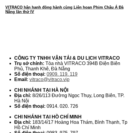
VITRACO hân hạnh đồng hành cùng Liên hoan Phim Châu Á Đà
Nẵng lần thứ IV
thông tin liên hệ
CÔNG TY TNHH VẬN TẢI & DU LỊCH VITRACO
Trụ sở chính:
Tòa nhà VITRACO 394B Điện Biên
Phủ, Thanh Khê, Đà Nẵng
Số điện thoại:
0909. 119. 119
Email:
vitraco@vitraco.vip
CHI NHÁNH TẠI HÀ NỘI
Địa chỉ:
8/26/113 Đường Ngọc Thụy, Long Biên, TP.
Hà Nội
Số điện thoại:
0914. 020. 726
CHI NHÁNH TẠI HỒ CHÍ MINH
Địa chỉ:
183/14/17 Hoàng Hoa Thám, Bình Thạnh, Tp
Hồ Chí Minh
Số điện thoại:
0983. 975. 797