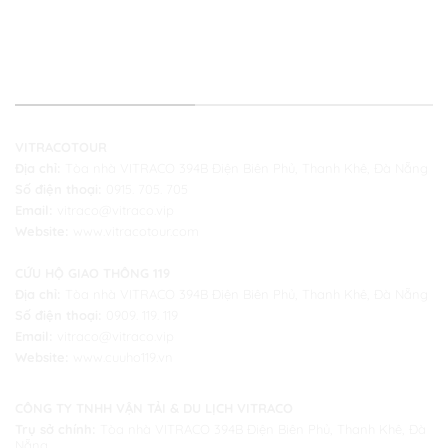
THÔNG TIN LIÊN HỆ
VITRACOTOUR
Địa chỉ:
Tòa nhà VITRACO 394B Điện Biên Phủ, Thanh Khê, Đà Nẵng
Số điện thoại:
0915. 705. 705
Email:
vitraco@vitraco.vip
Website:
www.vitracotour.com
CỨU HỘ GIAO THÔNG 119
Địa chỉ:
Tòa nhà VITRACO 394B Điện Biên Phủ, Thanh Khê, Đà Nẵng
Số điện thoại:
0909. 119. 119
Email:
vitraco@vitraco.vip
Website:
www.cuuho119.vn
CÔNG TY TNHH VẬN TẢI & DU LỊCH VITRACO
Trụ sở chính:
Tòa nhà VITRACO 394B Điện Biên Phủ, Thanh Khê, Đà
Nẵng