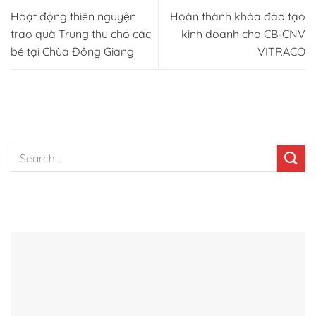
Hoạt động thiện nguyện
Hoàn thành khóa đào tạo
trao quà Trung thu cho các
kinh doanh cho CB-CNV
bé tại Chùa Đông Giang
VITRACO
TÌM KIẾM NHANH
BÀI VIẾT NỔI BẬT