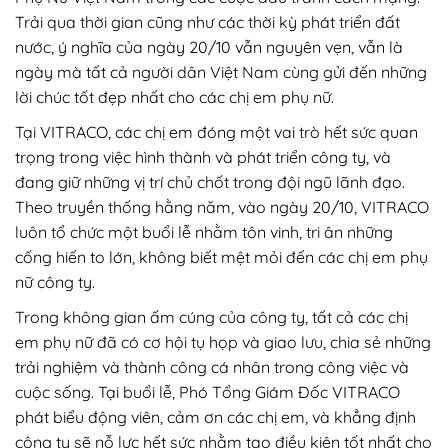
Trải qua thời gian cũng như các thời kỳ phát triển đất
nước, ý nghĩa của ngày 20/10 vẫn nguyên vẹn, vẫn là
ngày mà tất cả người dân Việt Nam cùng gửi đến những
lời chúc tốt đẹp nhất cho các chị em phụ nữ.
Tại VITRACO, các chị em đóng một vai trò hết sức quan
trọng trong việc hình thành và phát triển công ty, và
đang giữ những vị trí chủ chốt trong đội ngũ lãnh đạo.
Theo truyền thống hằng năm, vào ngày 20/10, VITRACO
luôn tổ chức một buổi lễ nhằm tôn vinh, tri ân những
cống hiến to lớn, không biết mệt mỏi đến các chị em phụ
nữ công ty.
Trong không gian ấm cúng của công ty, tất cả các chị
em phụ nữ đã có cơ hội tụ họp và giao lưu, chia sẻ những
trải nghiệm và thành công cá nhân trong công việc và
cuộc sống. Tại buổi lễ, Phó Tổng Giám Đốc VITRACO
phát biểu động viên, cảm ơn các chị em, và khẳng định
công ty sẽ nỗ lực hết sức nhằm tạo điều kiện tốt nhất cho