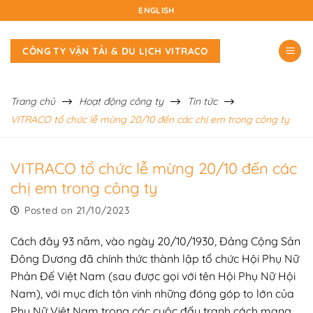
Skip
ENGLISH
to
content
CÔNG TY VẬN TẢI & DU LỊCH VITRACO
Trang chủ
Hoạt động công ty
Tin tức
VITRACO tổ chức lễ mừng 20/10 đến các chị em trong công ty
VITRACO tổ chức lễ mừng 20/10 đến các
chị em trong công ty
Posted on
21/10/2023
Cách đây 93 năm, vào ngày 20/10/1930, Đảng Cộng Sản
Đông Dương đã chính thức thành lập tổ chức Hội Phụ Nữ
Phản Đế Việt Nam (sau được gọi với tên Hội Phụ Nữ Hội
Nam), với mục đích tôn vinh những đóng góp to lớn của
Phụ Nữ Việt Nam trong các cuộc đấu tranh cách mạng.