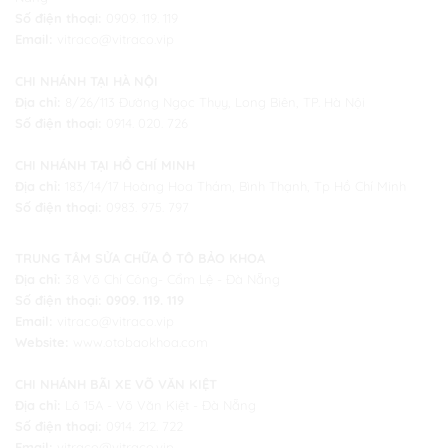
Số điện thoại:
0909. 119. 119
Email:
vitraco@vitraco.vip
CHI NHÁNH TẠI HÀ NỘI
Địa chỉ:
8/26/113 Đường Ngọc Thụy, Long Biên, TP. Hà Nội
Số điện thoại:
0914. 020. 726
CHI NHÁNH TẠI HỒ CHÍ MINH
Địa chỉ:
183/14/17 Hoàng Hoa Thám, Bình Thạnh, Tp Hồ Chí Minh
Số điện thoại:
0983. 975. 797
TRUNG TÂM SỬA CHỮA Ô TÔ BẢO KHOA
Địa chỉ:
38 Võ Chí Công- Cẩm Lệ - Đà Nẵng
Số điện thoại:
0909. 119. 119
Email:
vitraco@vitraco.vip
Website:
www.otobaokhoa.com
CHI NHÁNH BÃI XE VÕ VĂN KIỆT
Địa chỉ:
Lô 15A - Võ Văn Kiệt -
Đà Nẵng
Số điện thoại:
0914. 212. 722
Email:
vitraco@vitraco.vip