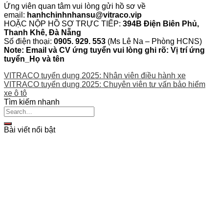
Ứng viên quan tâm vui lòng gửi hồ sơ về
email:
hanhchinhnhansu@vitraco.vip
HOẶC NỘP HỒ SƠ TRỰC TIẾP:
394B Điện Biên Phủ,
Thanh Khê, Đà Nẵng
Số điện thoại:
0905. 929. 553
(Ms Lê Na – Phòng HCNS)
Note: Email và CV ứng tuyển vui lòng ghi rõ: Vị trí ứng
tuyển_Họ và tên
VITRACO tuyển dụng 2025: Nhân viên điều hành xe
VITRACO tuyển dụng 2025: Chuyên viên tư vấn bảo hiểm
xe ô tô
Tìm kiếm nhanh
Bài viết nổi bật