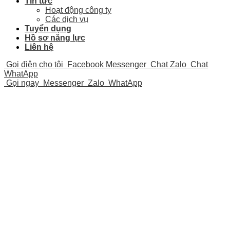
Tin tức
Hoạt động công ty
Các dịch vụ
Tuyển dụng
Hồ sơ năng lực
Liên hệ
Gọi điện cho tôi
Facebook Messenger
Chat Zalo
Chat
WhatApp
Gọi ngay
Messenger
Zalo
WhatApp