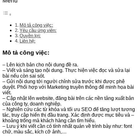
Menu
Mô tả công việc:
Yêu cầu ứng viên:
Quyền lợi:
Liên hệ:
Mô tả công việc
:
– Lên kịch bản cho nội dung đề ra.
– Viết và sáng tạo nội dung. Thực hiện việc đọc và sửa lại
bài nếu còn sai sót.
– Gửi nội dung tới người chỉnh sửa trước khi được phê
duyệt. Phối hợp với Marketing truyền thông để minh họa bài
viết.
– Cập nhật lên website, đăng bài trên các nền tảng xuất bản
của công ty, doanh nghiệp.
– Nghiên cứu các từ khóa và tối ưu SEO để tăng lượt tương
tác, truy cập hiển thị đầu trang. Xác định được mục tiêu và –
khoảng trống mà khách hàng cần tìm hiểu.
– Lưu ý khi viết cần có tính nhất quán về trình bày như: font
chữ, màu sắc, kích cỡ ảnh,…