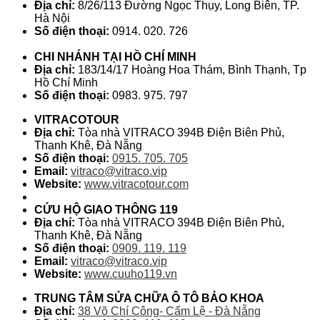
Địa chỉ:
8/26/113 Đường Ngọc Thụy, Long Biên, TP.
Hà Nội
Số điện thoại:
0914. 020. 726
CHI NHÁNH TẠI HỒ CHÍ MINH
Địa chỉ:
183/14/17 Hoàng Hoa Thám, Bình Thạnh, Tp
Hồ Chí Minh
Số điện thoại:
0983. 975. 797
VITRACOTOUR
Địa chỉ:
Tòa nhà VITRACO 394B Điện Biên Phủ,
Thanh Khê, Đà Nẵng
Số điện thoại:
0915. 705. 705
Email:
vitraco@vitraco.vip
Website:
www.vitracotour.com
CỨU HỘ GIAO THÔNG 119
Địa chỉ:
Tòa nhà VITRACO 394B Điện Biên Phủ,
Thanh Khê, Đà Nẵng
Số điện thoại:
0909. 119. 119
Email:
vitraco@vitraco.vip
Website:
www.cuuho119.vn
TRUNG TÂM SỬA CHỮA Ô TÔ BẢO KHOA
Địa chỉ:
38 Võ Chí Công- Cẩm Lệ - Đà Nẵng