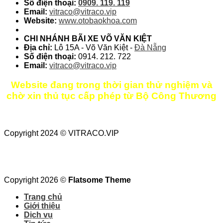
Số điện thoại:
0909. 119. 119
Email:
vitraco@vitraco.vip
Website:
www.otobaokhoa.com
CHI NHÁNH BÃI XE VÕ VĂN KIỆT
Địa chỉ:
Lô 15A - Võ Văn Kiệt -
Đà Nẵng
Số điện thoại:
0914. 212. 722
Email:
vitraco@vitraco.vip
Website đang trong thời gian thử nghiệm và
chờ xin thủ tục cấp phép từ Bộ Công Thương
Copyright 2024 © VITRACO.VIP
Copyright 2026 ©
Flatsome Theme
Trang chủ
Giới thiệu
Dịch vụ