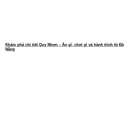
Khám phá chi tiết Quy Nhơn – Ăn gì, chơi gì và hành trình từ Đà
Nẵng