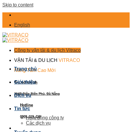
Skip to content
English
Công ty vận tải & du lịch Vitraco
VẬN TẢI & DU LỊCH
VITRACO
Trang chủ
Nâng Tầm Cao Mới
Giới thiệu
Trụ sở chính
394B Điện Biên Phủ, Đà Nẵng
Dịch vụ
Hotline
Tin tức
0909. 119. 119
Hoạt động công ty
Các dịch vụ