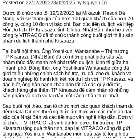
Posted on
22/12/2023
28/02/2025
by
Nguyen Tri
Được tổ chức vào tối 19/12/2023 tại Mikazuki Resort Đà
Nẵng, với sự tham gia của hơn 100 quan khách của hơn 70
công ty, cùng 10 đơn vị báo chí, Ban xúc tiến du lịch và Hiệp
Hội Du lịch TP Kirasazu, tỉnh Chiba, Nhật Bản phối hợp với
công ty VITRACO đã tổ chức thành công buổi giới thiệu sản
phẩm du lịch thành phố Kisarazu.
Tại buổi hội thảo, Ông Yoshikuni Wantanabe – Thị trưởng
TP Kisarazu (Nhật Bản) đã có những phát biểu sâu sắc
nhằm thúc đẩy mạnh mẽ phát triển du lịch, kinh tế giữa hai
Thành phố. Đồng thời, ông Yoshikuni Wantanabe cũng đã
giới thiệu những chính sách hỗ trợ, ưu đãi cho du khách và
doanh nghiệp lữ hành khi kết nối du lịch với TP Kirasazu và
đặc biệt, ông hân hạnh chào đón tất cả các quý đối tác,
khách hàng ghé thăm TP Kirasazu để cảm nhận rõ những
sản phẩm và dịch vụ tại đây một cách chân thực nhất.
Sau buổi hội thảo, ban tổ chức mời các quan khách tham dự
đêm Gala Dinner, thưởng thức ẩm thực với các món ăn đặc
sắc của Nhật Bản và các tiết mục văn nghệ hấp dẫn. Đơn vị
tổ chức – VITRACO rất vinh dự khi được thị trưởng TP
Kisarazu tặng quà thân tình, đáp lại VITRACO cũng đã gửi
tặng ngài Yoshikuni Wantanabe món quà bày tỏ lòng hiếu