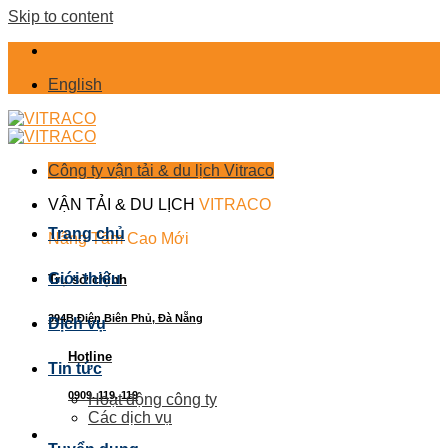
Skip to content
English
Công ty vận tải & du lịch Vitraco
VẬN TẢI & DU LỊCH
VITRACO
Trang chủ
Nâng Tầm Cao Mới
Giới thiệu
Trụ sở chính
394B Điện Biên Phủ, Đà Nẵng
Dịch vụ
Hotline
Tin tức
0909. 119. 119
Hoạt động công ty
Các dịch vụ