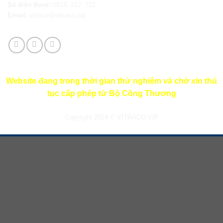
Số điện thoại:
0914. 212. 722
Email:
vitraco@vitraco.vip
Website đang trong thời gian thử nghiệm và chờ xin thủ
tục cấp phép từ Bộ Công Thương
Copyright 2024 © VITRACO.VIP