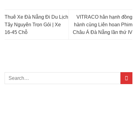
Thuê Xe Đà Nẵng Đi Du Lịch
VITRACO hân hạnh đồng
Tây Nguyên Trọn Gói | Xe
hành cùng Liên hoan Phim
16-45 Chỗ
Châu Á Đà Nẵng lần thứ IV
TÌM KIẾM NHANH
BÀI VIẾT NỔI BẬT