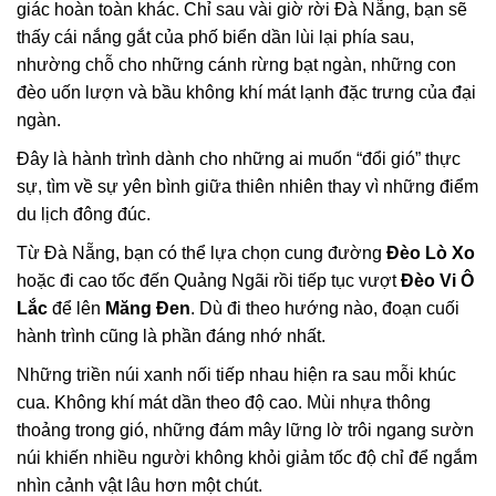
giác hoàn toàn khác. Chỉ sau vài giờ rời Đà Nẵng, bạn sẽ
thấy cái nắng gắt của phố biển dần lùi lại phía sau,
nhường chỗ cho những cánh rừng bạt ngàn, những con
đèo uốn lượn và bầu không khí mát lạnh đặc trưng của đại
ngàn.
Đây là hành trình dành cho những ai muốn “đổi gió” thực
sự, tìm về sự yên bình giữa thiên nhiên thay vì những điểm
du lịch đông đúc.
Từ Đà Nẵng, bạn có thể lựa chọn cung đường
Đèo Lò Xo
hoặc đi cao tốc đến Quảng Ngãi rồi tiếp tục vượt
Đèo Vi Ô
Lắc
để lên
Măng Đen
. Dù đi theo hướng nào, đoạn cuối
hành trình cũng là phần đáng nhớ nhất.
Những triền núi xanh nối tiếp nhau hiện ra sau mỗi khúc
cua. Không khí mát dần theo độ cao. Mùi nhựa thông
thoảng trong gió, những đám mây lững lờ trôi ngang sườn
núi khiến nhiều người không khỏi giảm tốc độ chỉ để ngắm
nhìn cảnh vật lâu hơn một chút.