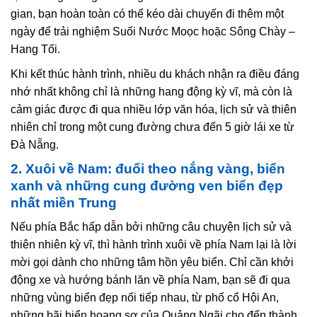
gian, bạn hoàn toàn có thể kéo dài chuyến đi thêm một
ngày để trải nghiệm Suối Nước Moọc hoặc Sông Chày –
Hang Tối.
Khi kết thúc hành trình, nhiều du khách nhận ra điều đáng
nhớ nhất không chỉ là những hang động kỳ vĩ, mà còn là
cảm giác được đi qua nhiều lớp văn hóa, lịch sử và thiên
nhiên chỉ trong một cung đường chưa đến 5 giờ lái xe từ
Đà Nẵng.
2. Xuôi về Nam: đuổi theo nắng vàng, biển
xanh và những cung đường ven biển đẹp
nhất miền Trung
Nếu phía Bắc hấp dẫn bởi những câu chuyện lịch sử và
thiên nhiên kỳ vĩ, thì hành trình xuôi về phía Nam lại là lời
mời gọi dành cho những tâm hồn yêu biển. Chỉ cần khởi
động xe và hướng bánh lăn về phía Nam, bạn sẽ đi qua
những vùng biển đẹp nối tiếp nhau, từ phố cổ Hội An,
những bãi biển hoang sơ của Quảng Ngãi cho đến thành