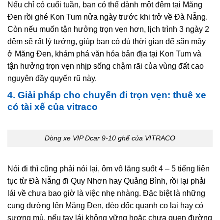
Nếu chỉ có cuối tuần, bạn có thể dành một đêm tại Măng
Đen rồi ghé Kon Tum nửa ngày trước khi trở về Đà Nẵng.
Còn nếu muốn tận hưởng trọn vẹn hơn, lịch trình 3 ngày 2
đêm sẽ rất lý tưởng, giúp bạn có đủ thời gian để săn mây
ở Măng Đen, khám phá văn hóa bản địa tại Kon Tum và
tận hưởng trọn vẹn nhịp sống chậm rãi của vùng đất cao
nguyên đầy quyến rũ này.
4. Giải pháp cho chuyến đi trọn vẹn: thuê xe
có tài xế của vitraco
Dòng xe VIP Dcar 9-10 ghế của VITRACO
Nói đi thì cũng phải nói lại, ôm vô lăng suốt 4 – 5 tiếng liên
tục từ Đà Nẵng đi Quy Nhơn hay Quảng Bình, rồi lại phải
lái về chưa bao giờ là việc nhẹ nhàng. Đặc biệt là những
cung đường lên Măng Đen, đèo dốc quanh co lại hay có
sương mù, nếu tay lái không vững hoặc chưa quen đường