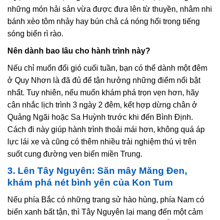
những món hải sản vừa được đưa lên từ thuyền, nhâm nhi
bánh xèo tôm nhảy hay bún chả cá nóng hổi trong tiếng
sóng biển rì rào.
Nên dành bao lâu cho hành trình này?
Nếu chỉ muốn đổi gió cuối tuần, bạn có thể dành một đêm
ở Quy Nhơn là đã đủ để tận hưởng những điểm nổi bật
nhất. Tuy nhiên, nếu muốn khám phá trọn vẹn hơn, hãy
cân nhắc lịch trình 3 ngày 2 đêm, kết hợp dừng chân ở
Quảng Ngãi hoặc Sa Huỳnh trước khi đến Bình Định.
Cách đi này giúp hành trình thoải mái hơn, không quá áp
lực lái xe và cũng có thêm nhiều trải nghiệm thú vị trên
suốt cung đường ven biển miền Trung.
3. Lên Tây Nguyên: Săn mây Măng Đen,
khám phá nét bình yên của Kon Tum
Nếu phía Bắc có những trang sử hào hùng, phía Nam có
biển xanh bất tận, thì Tây Nguyên lại mang đến một cảm