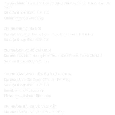
Trụ sở chính:
Tòa nhà VITRACO 394B Điện Biên Phủ, Thanh Khê, Đà
Nẵng
Số điện thoại:
0909. 119. 119
Email:
vitraco@vitraco.vip
CHI NHÁNH TẠI HÀ NỘI
Địa chỉ:
8/26/113 Đường Ngọc Thụy, Long Biên, TP. Hà Nội
Số điện thoại:
0914. 020. 726
CHI NHÁNH TẠI HỒ CHÍ MINH
Địa chỉ:
183/14/17 Hoàng Hoa Thám, Bình Thạnh, Tp Hồ Chí Minh
Số điện thoại:
0983. 975. 797
TRUNG TÂM SỬA CHỮA Ô TÔ BẢO KHOA
Địa chỉ:
38 Võ Chí Công- Cẩm Lệ - Đà Nẵng
Số điện thoại:
0909. 119. 119
Email:
vitraco@vitraco.vip
Website:
www.otobaokhoa.com
CHI NHÁNH BÃI XE VÕ VĂN KIỆT
Địa chỉ:
Lô 15A - Võ Văn Kiệt -
Đà Nẵng