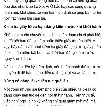
Điều này càng quan trọng nếu hành trình có những đoạn
đèo dốc như Đèo Lò Xo, Vi Ô Lắc hay các cung đường
miền núi. Một chiếc xe vận hành ổn định sẽ giúp bạn tự tin
hơn rất nhiều khi cầm lái.
Kiểm tra giấy tờ và hạn đăng kiểm trước khi khởi hành
Không ai muốn chuyến du lịch bị gián đoạn chỉ vì phát hiện
xe đã hết hạn đăng kiểm hoặc thiếu giấy tờ cần thiết. Vì
vậy, hãy dành vài phút kiểm tra giấy đăng ký xe, giấy phép
lái xe, bảo hiểm bắt buộc và thời hạn đăng kiểm trước
ngày khởi hành.
Nếu xe sắp đến kỳ kiểm định, nên hoàn thành thủ tục trước
chuyến đi để hành trình diễn ra thuận lợi và an tâm hơn.
Đừng cố gắng lái xe liên tục quá lâu
Một trong những sai lầm phổ biến của nhiều tài xế là cố
gắng chạy liên tục để đến nơi thật nhanh. Trên thực tế,
việc nghỉ ngơi định kỳ không chỉ giúp giảm mệt mỏi mà