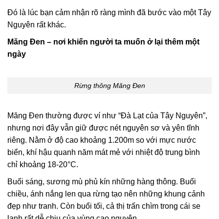
Đó là lúc bạn cảm nhận rõ ràng mình đã bước vào một Tây
Nguyên rất khác.
Măng Đen – nơi khiến người ta muốn ở lại thêm một
ngày
Rừng thông Măng Đen
Măng Đen thường được ví như “Đà Lạt của Tây Nguyên”,
nhưng nơi đây vẫn giữ được nét nguyên sơ và yên tĩnh
riêng. Nằm ở độ cao khoảng 1.200m so với mực nước
biển, khí hậu quanh năm mát mẻ với nhiệt độ trung bình
chỉ khoảng 18-20°C.
Buổi sáng, sương mù phủ kín những hàng thông. Buổi
chiều, ánh nắng len qua rừng tạo nên những khung cảnh
đẹp như tranh. Còn buổi tối, cả thị trấn chìm trong cái se
lạnh rất dễ chịu của vùng cao nguyên.