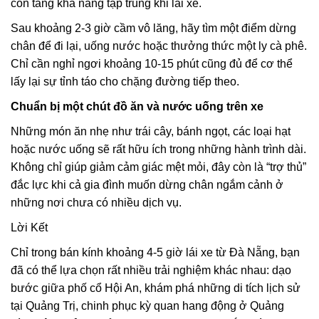
còn tăng khả năng tập trung khi lái xe.
Sau khoảng 2-3 giờ cầm vô lăng, hãy tìm một điểm dừng
chân để đi lại, uống nước hoặc thưởng thức một ly cà phê.
Chỉ cần nghỉ ngơi khoảng 10-15 phút cũng đủ để cơ thể
lấy lại sự tỉnh táo cho chặng đường tiếp theo.
Chuẩn bị một chút đồ ăn và nước uống trên xe
Những món ăn nhẹ như trái cây, bánh ngọt, các loại hạt
hoặc nước uống sẽ rất hữu ích trong những hành trình dài.
Không chỉ giúp giảm cảm giác mệt mỏi, đây còn là “trợ thủ”
đắc lực khi cả gia đình muốn dừng chân ngắm cảnh ở
những nơi chưa có nhiều dịch vụ.
Lời Kết
Chỉ trong bán kính khoảng 4-5 giờ lái xe từ Đà Nẵng, bạn
đã có thể lựa chọn rất nhiều trải nghiệm khác nhau: dạo
bước giữa phố cổ Hội An, khám phá những di tích lịch sử
tại Quảng Trị, chinh phục kỳ quan hang động ở Quảng