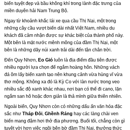
biển tuyệt đẹp và bầu không khí trong lành đặc trưng của
miền duyên hải Nam Trung Bộ.
Ngay từ khoảnh khắc lái xe qua cầu Thị Nại, một trong
những cây cầu vượt biển dài nhất Việt Nam, nhiều du
khách đã cảm nhận được sự khác biệt của thành phố này.
Một bên là mặt nước mênh mông của đầm Thị Nại, một
bên là những dãy núi xanh trải dài đến tận chân trời.
Đến Quy Nhơn,
Eo Gió
luôn là địa điểm đầu tiên được
nhiều người lựa chọn để ngắm hoàng hôn. Những vách
đá ôm lấy biển xanh tạo nên khung cảnh vừa hùng vĩ vừa
thơ mộng. Không xa đó là Kỳ Co với làn nước trong veo
nhiều sắc độ xanh khác nhau, nơi bạn có thể đi cano, lặn
ngắm san hô hoặc đơn giản là thả mình giữa thiên nhiên.
Ngoài biển, Quy Nhơn còn có những dấu ấn văn hóa đặc
sắc như
Tháp Đôi
,
Ghềnh Ráng
hay các làng chài ven
biển mang đậm hơi thở địa phương. Buổi tối, chẳng còn gì
tuyệt vời hơn việc ngồi bên bờ đầm Thị Nại, thưởng thức