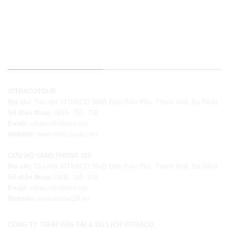
THÔNG TIN LIÊN HỆ
VITRACOTOUR
Địa chỉ:
Tòa nhà VITRACO 394B Điện Biên Phủ, Thanh Khê, Đà Nẵng
Số điện thoại:
0915. 705. 705
Email:
vitraco@vitraco.vip
Website:
www.vitracotour.com
CỨU HỘ GIAO THÔNG 119
Địa chỉ:
Tòa nhà VITRACO 394B Điện Biên Phủ, Thanh Khê, Đà Nẵng
Số điện thoại:
0909. 119. 119
Email:
vitraco@vitraco.vip
Website:
www.cuuho119.vn
CÔNG TY TNHH VẬN TẢI & DU LỊCH VITRACO