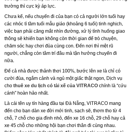
trường thì cực kỳ áp lực.
Chưa kể, nếu chuyến đi của bạn có cả người lớn tuổi hay
các nhóc tì tầm tuổi mẫu giáo (khoảng 6 tuổi) tinh nghịch,
việc bạn phải căng mắt nhìn đường, xử lý tình huống giao
thông sẽ khiến bạn không còn thời gian để trò chuyện,
chăm sóc hay chơi đùa cùng con. Đến nơi thì mệt rũ
người, chẳng còn tâm trí đâu mà tận hưởng chuyến đi
nữa.
Để cả nhà được thảnh thơi 100%, bước lên xe là chỉ có
cười đùa, ngắm cảnh và ngủ một giấc thật ngon, Dịch vụ
cho
thuê xe du lịch có tài xế của VITRACO
chính là “cứu
cánh” hoàn hảo nhất.
Là cái tên uy tín hàng đầu tại Đà Nẵng, VITRACO mang
đến cho bạn dàn xe đời mới tinh, sạch sẽ, thơm tho từ 4
chỗ, 7 chỗ cho gia đình nhỏ, đến xe 16 chỗ, 29 chỗ hay cả
xe 45 chỗ cho những hội bạn chơi thân đi cùng nhau.