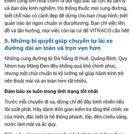
Điểm cộng lớn nhất chính là đội ngũ bác tài cực kỳ tâm lý
và dạn dày kinh nghiệm. Họ thông thuộc mọi cung đường,
biết chỗ nào có cảnh đẹp để dừng cho bạn chụp hình, biết
quán nào ăn ngon chuẩn vị địa phương. Bạn chỉ việc lên
đồ và tận hưởng, mọi việc còn lại cứ để VITRACO cân hết!
5. Những bí quyết giúp chuyến tự lái xe
đường dài an toàn và trọn vẹn hơn
Những cung đường từ Đà Nẵng đi Huế, Quảng Bình, Quy
Nhơn hay Măng Đen đều không quá khó chinh phục,
nhưng một chút chuẩn bị kỹ lưỡng sẽ giúp hành trình trở
nên thoải mái và an toàn hơn rất nhiều.
Đảm bảo xe luôn trong tình trạng tốt nhất
Trước mỗi chuyến đi xa, đừng chỉ đổ đầy bình nhiên liệu
rồi xuất phát. Hãy dành thời gian kiểm tra tổng thể chiếc xe
của mình, đặc biệt là hệ thống phanh, lốp, đèn chiếu sáng,
nước làm mát và ắc quy.