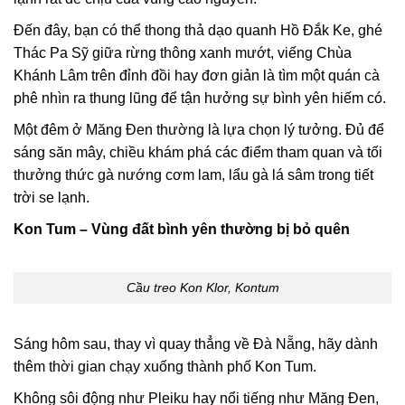
Đến đây, bạn có thể thong thả dạo quanh Hồ Đắk Ke, ghé
Thác Pa Sỹ giữa rừng thông xanh mướt, viếng Chùa
Khánh Lâm trên đỉnh đồi hay đơn giản là tìm một quán cà
phê nhìn ra thung lũng để tận hưởng sự bình yên hiếm có.
Một đêm ở Măng Đen thường là lựa chọn lý tưởng. Đủ để
sáng săn mây, chiều khám phá các điểm tham quan và tối
thưởng thức gà nướng cơm lam, lẩu gà lá sâm trong tiết
trời se lạnh.
Kon Tum – Vùng đất bình yên thường bị bỏ quên
Cầu treo Kon Klor, Kontum
Sáng hôm sau, thay vì quay thẳng về Đà Nẵng, hãy dành
thêm thời gian chạy xuống thành phố Kon Tum.
Không sôi động như Pleiku hay nổi tiếng như Măng Đen,