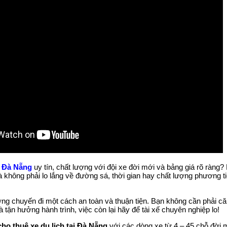
ại Đà Nẵng
uy tín, chất lượng với đội xe đời mới và bảng giá rõ ràn
 không phải lo lắng về đường sá, thời gian hay chất lượng phương 
ng chuyến đi một cách an toàn và thuận tiện. Bạn không cần phải că
 tận hưởng hành trình, việc còn lại hãy để tài xế chuyên nghiệp lo!
cho thuê xe du lịch tại Đà Nẵng
với các dòng xe từ 4 – 45 chỗ đời mớ