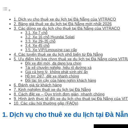
1. Dịch vụ cho thuê xe du lịch tại Đà Nẵng của VITRACO
2. Bảng giá thuê xe du lịch tại Đà Nẵng mới nhất 2026
3. Các dòng xe du lịch cho thuê tại Đà Nẵng của VITRACO
3.1. Xe 7 chỗ
3.2. Xe 16 chỗ Hyundai Solati
3.3. Xe 29–35 chỗ
3.4. Xe 45 chỗ
3.5. Xe VIP/Limousine cao cấp
4. Các tuyến thuê xe du lịch phổ biến từ Đà Nẵng
5. Ưu điểm khi lựa chọn thuê xe du lịch tại Đà Nẵng cùng VI
Đội xe đời mới, đa dạng lựa chọn
Tài xế chuyên nghiệp, hiểu rõ đường xá
Giá cả hợp lý, không phát sinh phí ẩn
Hỗ trợ 24/7, đặt xe nhanh chóng
Đối tác tin cậy của hàng nghìn khách hàng
6. Đánh giá từ khách hàng
7. Kinh nghiệm thuê xe du lịch tại Đà Nẵng
8. Cách đặt xe – Quy trình đơn giản, nhanh chóng
9. Hình ảnh thực tế đội xe du lịch cho thuê tại Đà Nẵng của 
10. Các câu hỏi thường gặp (FAQs)
1. Dịch vụ cho thuê xe du lịch tại Đà 