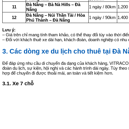
Đà Nẵng – Bà Nà Hills – Đà
11
1 ngày / 80km
1.200
Nẵng
Đà Nẵng – Núi Thần Tài / Hòa
12
1 ngày / 90km
1.400
Phú Thành – Đà Nẵng
Lưu ý:
– Giá trên chỉ mang tính tham khảo, có thể thay đổi tùy vào thời đ
– Đối với khách thuê xe dài hạn, khách đoàn, doanh nghiệp có nhu 
3. Các dòng xe du lịch cho thuê tại Đà
Để đáp ứng nhu cầu di chuyển đa dạng của khách hàng, VITRACO hiệ
đoàn du lịch, sự kiện, hội nghị và các hành trình dài ngày. Tùy the
hợp để chuyến đi được thoải mái, an toàn và tiết kiệm hơn.
3.1. Xe 7 chỗ