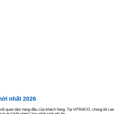
mới nhất 2026
à mối quan tâm hàng đầu của khách hàng. Tại VITRACO, chúng tôi cam k
lo bị “chặt chém” hay phát sinh phí ẩn.