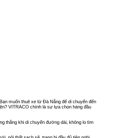
g? Bạn muốn thuê xe từ Đà Nẵng để di chuyển đến
tiện? VITRACO chính là sự lựa chọn hàng đầu
ng thẳng khi di chuyển đường dài, không lo tìm
i, nội thất sạch sẽ, trang bị đầy đủ tiện nghi.