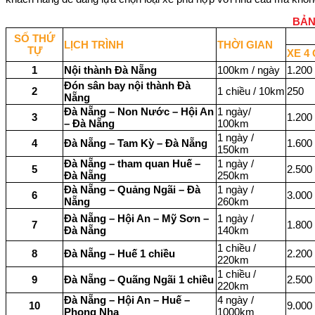
BẢN
SỐ THỨ
LỊCH TRÌNH
THỜI GIAN
TỰ
XE 4
1
Nội thành Đà Nẵng
100km / ngày
1.200
Đón sân bay nội thành Đà
2
1 chiều / 10km
250
Nẵng
Đà Nẵng – Non Nước – Hội An
1 ngày/
3
1.200
– Đà Nẵng
100km
1 ngày /
4
Đà Nẵng – Tam Kỳ – Đà Nẵng
1.600
150km
Đà Nẵng – tham quan Huế –
1 ngày /
5
2.500
Đà Nẵng
250km
Đà Nẵng – Quảng Ngãi – Đà
1 ngày /
6
3.000
Nẵng
260km
Đà Nẵng – Hội An – Mỹ Sơn –
1 ngày /
7
1.800
Đà Nẵng
140km
1 chiều /
8
Đà Nẵng – Huế 1 chiều
2.200
220km
1 chiều /
9
Đà Nẵng – Quãng Ngãi 1 chiều
2.500
220km
Đà Nẵng – Hội An – Huế –
4 ngày /
10
9.000
Phong Nha
1000km