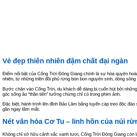
Vẻ đẹp thiên nhiên đậm chất đại ngàn
Điểm nổi bật của Cổng Trời Đông Giang chính là sự hòa quyện hoàn
nhiên, từ những triền đồi phủ rừng bòn bon nguyên sinh, dòng sôn
Bước chân vào Cổng Trời, du khách dễ dàng bị cuốn hút bởi những
góc sống ảo “thần tiên” tưởng chừng chỉ có trong phim ảnh.
Đặc biệt, hành trình lên đỉnh Bảo Lâm bằng tuyến cáp treo độc đá
gần ngay tầm mắt.
Nét văn hóa Cơ Tu – linh hồn của núi r
Không chỉ sở hữu cảnh sắc xanh tươi, Cổng Trời Đông Giang còn là 