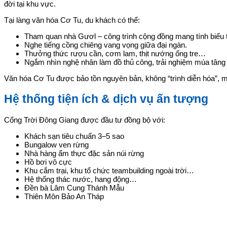
đời tại khu vực.
Tại làng văn hóa Cơ Tu, du khách có thể:
Tham quan nhà Gươl – công trình cộng đồng mang tính biểu
Nghe tiếng cồng chiêng vang vọng giữa đại ngàn.
Thưởng thức rượu cần, cơm lam, thịt nướng ống tre…
Ngắm nhìn nghệ nhân làm đồ thủ công, trải nghiệm múa tâng 
Văn hóa Cơ Tu được bảo tồn nguyên bản, không “trình diễn hóa”, m
Hệ thống tiện ích & dịch vụ ấn tượng
Cổng Trời Đông Giang được đầu tư đồng bộ với:
Khách sạn tiêu chuẩn 3–5 sao
Bungalow ven rừng
Nhà hàng ẩm thực đặc sản núi rừng
Hồ bơi vô cực
Khu cắm trại, khu tổ chức teambuilding ngoài trời…
Hệ thống thác nước, hang động…
Đền bà Lâm Cung Thánh Mẫu
Thiên Môn Bảo An Tháp