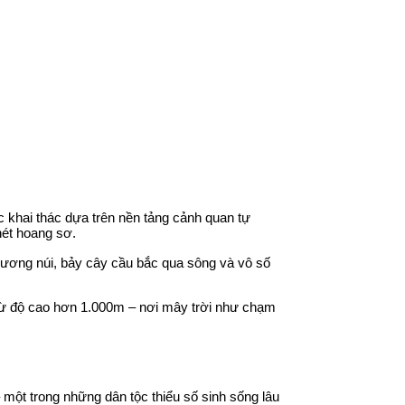
 khai thác dựa trên nền tảng cảnh quan tự
nét hoang sơ.
sương núi, bảy cây cầu bắc qua sông và vô số
 từ độ cao hơn 1.000m – nơi mây trời như chạm
 một trong những dân tộc thiểu số sinh sống lâu