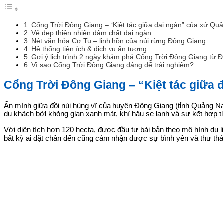
Cổng Trời Đông Giang – “Kiệt tác giữa đại ngàn” của xứ Qu
Vẻ đẹp thiên nhiên đậm chất đại ngàn
Nét văn hóa Cơ Tu – linh hồn của núi rừng Đông Giang
Hệ thống tiện ích & dịch vụ ấn tượng
Gợi ý lịch trình 2 ngày khám phá Cổng Trời Đông Giang từ 
Vì sao Cổng Trời Đông Giang đáng để trải nghiệm?
Cổng Trời Đông Giang – “Kiệt tác giữa
Ẩn mình giữa đồi núi hùng vĩ của huyện Đông Giang (tỉnh Quảng Nam
du khách bởi không gian xanh mát, khí hậu se lạnh và sự kết hợp ti
Với diện tích hơn 120 hecta, được đầu tư bài bản theo mô hình du 
bất kỳ ai đặt chân đến cũng cảm nhận được sự bình yên và thư thá