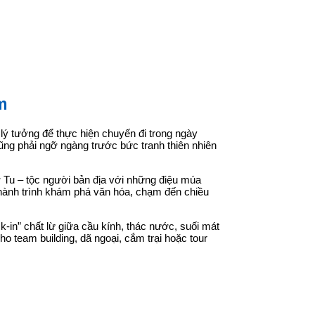
m
ý tưởng để thực hiện chuyến đi trong ngày
cũng phải ngỡ ngàng trước bức tranh thiên nhiên
 Tu – tộc người bản địa với những điệu múa
 hành trình khám phá văn hóa, chạm đến chiều
-in” chất lừ giữa cầu kính, thác nước, suối mát
o team building, dã ngoại, cắm trại hoặc tour