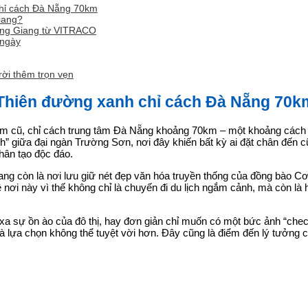
chỉ cách Đà Nẵng 70km
Giang?
 Đông Giang từ VITRACO
 ngày
ời thêm trọn vẹn
– Thiên đường xanh chỉ cách Đà Nẵng 70k
 cũ, chỉ cách trung tâm Đà Nẵng khoảng 70km – một khoảng cách l
nh” giữa đại ngàn Trường Sơn, nơi đây khiến bất kỳ ai đặt chân đến 
hân tạo độc đáo.
g còn là nơi lưu giữ nét đẹp văn hóa truyền thống của đồng bào Cơ
 nơi này vì thế không chỉ là chuyến đi du lịch ngắm cảnh, mà còn là
xa sự ồn ào của đô thị, hay đơn giản chỉ muốn có một bức ảnh “check
 lựa chọn không thể tuyệt vời hơn. Đây cũng là điểm đến lý tưởng ch