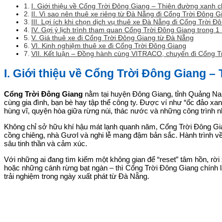
I. Giới thiệu về Cổng Trời Đông Giang – Thiên đường xanh 
II. Vì sao nên thuê xe riêng từ Đà Nẵng đi Cổng Trời Đông 
III. Lợi ích khi chọn dịch vụ thuê xe Đà Nẵng đi Cổng Trời
IV. Gợi ý lịch trình tham quan Cổng Trời Đông Giang trong 1
V. Giá thuê xe đi Cổng Trời Đông Giang từ Đà Nẵng
VI. Kinh nghiệm thuê xe đi Cổng Trời Đông Giang
VII. Kết luận – Đồng hành cùng VITRACO, chuyến đi Cổng Tr
I. Giới thiệu về Cổng Trời Đông Giang 
Cổng Trời Đông Giang
nằm tại huyện Đông Giang, tỉnh Quảng Nam
cùng gia đình, bạn bè hay tập thể công ty. Được ví như “ốc đảo xa
hùng vĩ, quyện hòa giữa rừng núi, thác nước và những công trình n
Không chỉ sở hữu khí hậu mát lạnh quanh năm, Cổng Trời Đông Gian
cồng chiêng, nhà Gươl và nghi lễ mang đậm bản sắc. Hành trình về
sâu tinh thần và cảm xúc.
Với những ai đang tìm kiếm một không gian để “reset” tâm hồn, rời 
hoặc những cánh rừng bạt ngàn – thì Cổng Trời Đông Giang chính là
trải nghiệm trong ngày xuất phát từ Đà Nẵng.