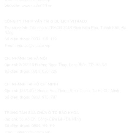
Website:
www.cuuho119.vn
CÔNG TY TNHH VẬN TẢI & DU LỊCH VITRACO
Trụ sở chính:
Tòa nhà VITRACO 394B Điện Biên Phủ, Thanh Khê, Đà
Nẵng
Số điện thoại:
0909. 119. 119
Email:
vitraco@vitraco.vip
CHI NHÁNH TẠI HÀ NỘI
Địa chỉ:
8/26/113 Đường Ngọc Thụy, Long Biên, TP. Hà Nội
Số điện thoại:
0914. 020. 726
CHI NHÁNH TẠI HỒ CHÍ MINH
Địa chỉ:
183/14/17 Hoàng Hoa Thám, Bình Thạnh, Tp Hồ Chí Minh
Số điện thoại:
0983. 975. 797
TRUNG TÂM SỬA CHỮA Ô TÔ BẢO KHOA
Địa chỉ:
38 Võ Chí Công- Cẩm Lệ - Đà Nẵng
Số điện thoại:
0909. 119. 119
Email:
vitraco@vitraco.vip