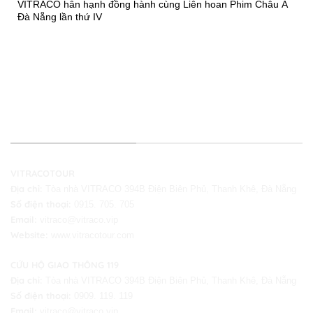
VITRACO hân hạnh đồng hành cùng Liên hoan Phim Châu Á
Đà Nẵng lần thứ IV
THÔNG TIN LIÊN HỆ
VITRACOTOUR
Địa chỉ:
Tòa nhà VITRACO 394B Điện Biên Phủ, Thanh Khê, Đà Nẵng
Số điện thoại:
0915. 705. 705
Email:
vitraco@vitraco.vip
Website:
www.vitracotour.com
CỨU HỘ GIAO THÔNG 119
Địa chỉ:
Tòa nhà VITRACO 394B Điện Biên Phủ, Thanh Khê, Đà Nẵng
Số điện thoại:
0909. 119. 119
Email:
vitraco@vitraco.vip