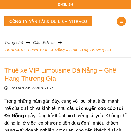
Skip
ENGLISH
to
content
CÔNG TY VẬN TẢI & DU LỊCH VITRACO
Trang chủ
Các dịch vụ
Thuê xe VIP Limousine Đà Nẵng – Ghế Hạng Thương Gia
Thuê xe VIP Limousine Đà Nẵng – Ghế
Hạng Thương Gia
Posted on
28/08/2025
Trong những năm gần đây, cùng với sự phát triển mạnh
di chuyển cao cấp tại
mẽ của du lịch và kinh tế, nhu cầu
Đà Nẵng
ngày càng trở thành xu hướng tất yếu. Không chỉ
dừng lại ở việc “có phương tiện đưa đón”, nhiều khách
hàng – từ doanh nghiệp, cơ quan, cho đến khách du lịch