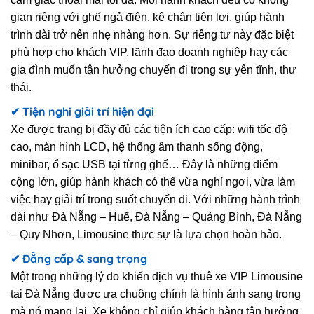
gian riêng với ghế ngả điện, kê chân tiện lợi, giúp hành
trình dài trở nên nhẹ nhàng hơn. Sự riêng tư này đặc biệt
phù hợp cho khách VIP, lãnh đạo doanh nghiệp hay các
gia đình muốn tận hưởng chuyến đi trong sự yên tĩnh, thư
thái.
✔ Tiện nghi giải trí hiện đại
Xe được trang bị đầy đủ các tiện ích cao cấp: wifi tốc độ
cao, màn hình LCD, hệ thống âm thanh sống động,
minibar, ổ sạc USB tại từng ghế… Đây là những điểm
cộng lớn, giúp hành khách có thể vừa nghỉ ngơi, vừa làm
việc hay giải trí trong suốt chuyến đi. Với những hành trình
dài như Đà Nẵng – Huế, Đà Nẵng – Quảng Bình, Đà Nẵng
– Quy Nhơn, Limousine thực sự là lựa chọn hoàn hảo.
✔ Đẳng cấp & sang trọng
Một trong những lý do khiến dịch vụ thuê xe VIP Limousine
tại Đà Nẵng được ưa chuộng chính là hình ảnh sang trọng
mà nó mang lại. Xe không chỉ giúp khách hàng tận hưởng