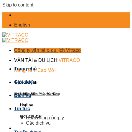
Skip to content
English
Công ty vận tải & du lịch Vitraco
VẬN TẢI & DU LỊCH
VITRACO
Trang chủ
Nâng Tầm Cao Mới
Giới thiệu
Trụ sở chính
394B Điện Biên Phủ, Đà Nẵng
Dịch vụ
Hotline
Tin tức
0909. 119. 119
Hoạt động công ty
Các dịch vụ