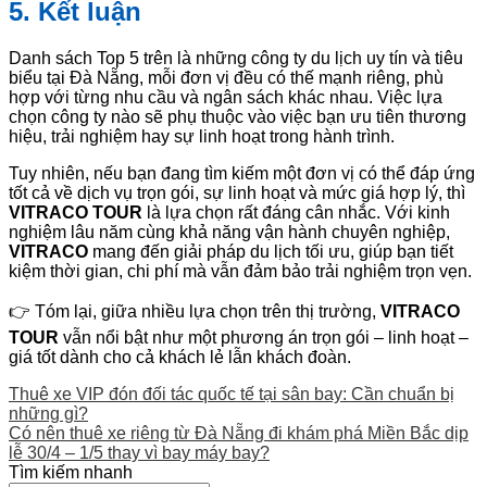
5. Kết luận
Danh sách Top 5 trên là những công ty du lịch uy tín và tiêu
biểu tại Đà Nẵng, mỗi đơn vị đều có thế mạnh riêng, phù
hợp với từng nhu cầu và ngân sách khác nhau. Việc lựa
chọn công ty nào sẽ phụ thuộc vào việc bạn ưu tiên thương
hiệu, trải nghiệm hay sự linh hoạt trong hành trình.
Tuy nhiên, nếu bạn đang tìm kiếm một đơn vị có thể đáp ứng
tốt cả về dịch vụ trọn gói, sự linh hoạt và mức giá hợp lý, thì
VITRACO TOUR
là lựa chọn rất đáng cân nhắc. Với kinh
nghiệm lâu năm cùng khả năng vận hành chuyên nghiệp,
VITRACO
mang đến giải pháp du lịch tối ưu, giúp bạn tiết
kiệm thời gian, chi phí mà vẫn đảm bảo trải nghiệm trọn vẹn.
👉 Tóm lại, giữa nhiều lựa chọn trên thị trường,
VITRACO
TOUR
vẫn nổi bật như một phương án trọn gói – linh hoạt –
giá tốt dành cho cả khách lẻ lẫn khách đoàn.
Thuê xe VIP đón đối tác quốc tế tại sân bay: Cần chuẩn bị
những gì?
Có nên thuê xe riêng từ Đà Nẵng đi khám phá Miền Bắc dịp
lễ 30/4 – 1/5 thay vì bay máy bay?
Tìm kiếm nhanh