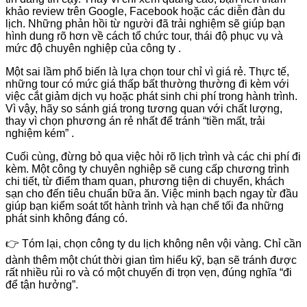
khảo review trên Google, Facebook hoặc các diễn đàn du
lịch. Những phản hồi từ người đã trải nghiệm sẽ giúp bạn
hình dung rõ hơn về cách tổ chức tour, thái độ phục vụ và
mức độ chuyên nghiệp của công ty .
Một sai lầm phổ biến là lựa chọn tour chỉ vì giá rẻ. Thực tế,
những tour có mức giá thấp bất thường thường đi kèm với
việc cắt giảm dịch vụ hoặc phát sinh chi phí trong hành trình.
Vì vậy, hãy so sánh giá trong tương quan với chất lượng,
thay vì chọn phương án rẻ nhất để tránh “tiền mất, trải
nghiệm kém” .
Cuối cùng, đừng bỏ qua việc hỏi rõ lịch trình và các chi phí đi
kèm. Một công ty chuyên nghiệp sẽ cung cấp chương trình
chi tiết, từ điểm tham quan, phương tiện di chuyển, khách
sạn cho đến tiêu chuẩn bữa ăn. Việc minh bạch ngay từ đầu
giúp bạn kiểm soát tốt hành trình và hạn chế tối đa những
phát sinh không đáng có.
👉 Tóm lại, chọn công ty du lịch không nên vội vàng. Chỉ cần
dành thêm một chút thời gian tìm hiểu kỹ, bạn sẽ tránh được
rất nhiều rủi ro và có một chuyến đi trọn vẹn, đúng nghĩa “đi
để tận hưởng”.