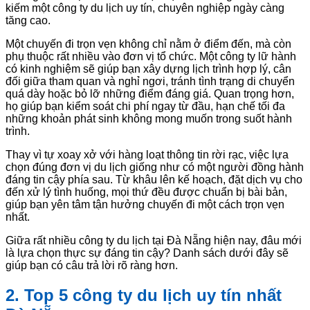
kiếm một công ty du lịch uy tín, chuyên nghiệp ngày càng
tăng cao.
Một chuyến đi trọn vẹn không chỉ nằm ở điểm đến, mà còn
phụ thuộc rất nhiều vào đơn vị tổ chức. Một công ty lữ hành
có kinh nghiệm sẽ giúp bạn xây dựng lịch trình hợp lý, cân
đối giữa tham quan và nghỉ ngơi, tránh tình trạng di chuyển
quá dày hoặc bỏ lỡ những điểm đáng giá. Quan trọng hơn,
họ giúp bạn kiểm soát chi phí ngay từ đầu, hạn chế tối đa
những khoản phát sinh không mong muốn trong suốt hành
trình.
Thay vì tự xoay xở với hàng loạt thông tin rời rạc, việc lựa
chọn đúng đơn vị du lịch giống như có một người đồng hành
đáng tin cậy phía sau. Từ khâu lên kế hoạch, đặt dịch vụ cho
đến xử lý tình huống, mọi thứ đều được chuẩn bị bài bản,
giúp bạn yên tâm tận hưởng chuyến đi một cách trọn vẹn
nhất.
Giữa rất nhiều công ty du lịch tại Đà Nẵng hiện nay, đâu mới
là lựa chọn thực sự đáng tin cậy? Danh sách dưới đây sẽ
giúp bạn có câu trả lời rõ ràng hơn.
2. Top 5 công ty du lịch uy tín nhất