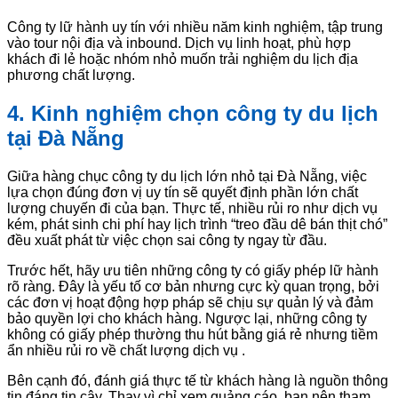
Công ty lữ hành uy tín với nhiều năm kinh nghiệm, tập trung
vào tour nội địa và inbound. Dịch vụ linh hoạt, phù hợp
khách đi lẻ hoặc nhóm nhỏ muốn trải nghiệm du lịch địa
phương chất lượng.
4. Kinh nghiệm chọn công ty du lịch
tại Đà Nẵng
Giữa hàng chục công ty du lịch lớn nhỏ tại Đà Nẵng, việc
lựa chọn đúng đơn vị uy tín sẽ quyết định phần lớn chất
lượng chuyến đi của bạn. Thực tế, nhiều rủi ro như dịch vụ
kém, phát sinh chi phí hay lịch trình “treo đầu dê bán thịt chó”
đều xuất phát từ việc chọn sai công ty ngay từ đầu.
Trước hết, hãy ưu tiên những công ty có giấy phép lữ hành
rõ ràng. Đây là yếu tố cơ bản nhưng cực kỳ quan trọng, bởi
các đơn vị hoạt động hợp pháp sẽ chịu sự quản lý và đảm
bảo quyền lợi cho khách hàng. Ngược lại, những công ty
không có giấy phép thường thu hút bằng giá rẻ nhưng tiềm
ẩn nhiều rủi ro về chất lượng dịch vụ .
Bên cạnh đó, đánh giá thực tế từ khách hàng là nguồn thông
tin đáng tin cậy. Thay vì chỉ xem quảng cáo, bạn nên tham