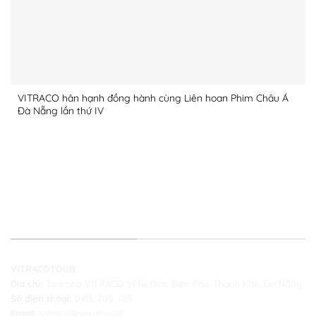
VITRACO hân hạnh đồng hành cùng Liên hoan Phim Châu Á
Đà Nẵng lần thứ IV
THÔNG TIN LIÊN HỆ
VITRACOTOUR
Địa chỉ:
Tòa nhà VITRACO 394B Điện Biên Phủ, Thanh Khê, Đà Nẵng
Số điện thoại:
0915. 705. 705
Email:
vitraco@vitraco.vip