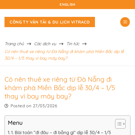
Skip
ENGLISH
to
content
CÔNG TY VẬN TẢI & DU LỊCH VITRACO
Trang chủ
Các dịch vụ
Tin tức
Có nên thuê xe riêng từ Đà Nẵng đi khám phá Miền Bắc dịp lễ
30/4 – 1/5 thay vì bay máy bay?
Có nên thuê xe riêng từ Đà Nẵng đi
khám phá Miền Bắc dịp lễ 30/4 – 1/5
thay vì bay máy bay?
Posted on
27/03/2026
Menu
1. Bài toán “đi đâu – đi bằng gì” dịp lễ 30/4 – 1/5