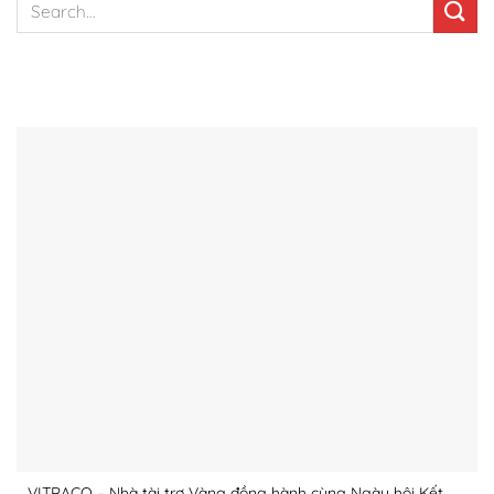
BÀI VIẾT NỔI BẬT
VITRACO – Nhà tài trợ Vàng đồng hành cùng Ngày hội Kết