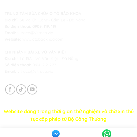
TRUNG TÂM SỬA CHỮA Ô TÔ BẢO KHOA
Địa chỉ:
38 Võ Chí Công- Cẩm Lệ - Đà Nẵng
Số điện thoại:
0909. 119. 119
Email:
vitraco@vitraco.vip
Website:
www.otobaokhoa.com
CHI NHÁNH BÃI XE VÕ VĂN KIỆT
Địa chỉ:
Lô 15A - Võ Văn Kiệt -
Đà Nẵng
Số điện thoại:
0914. 212. 722
Email:
vitraco@vitraco.vip
Website đang trong thời gian thử nghiệm và chờ xin thủ
tục cấp phép từ Bộ Công Thương
Copyright 2024 © VITRACO.VIP