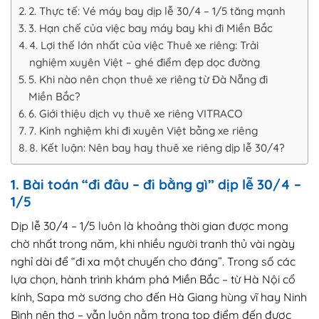
2. Thực tế: Vé máy bay dịp lễ 30/4 – 1/5 tăng mạnh
3. Hạn chế của việc bay máy bay khi đi Miền Bắc
4. Lợi thế lớn nhất của việc Thuê xe riêng: Trải
nghiệm xuyên Việt – ghé điểm đẹp dọc đường
5. Khi nào nên chọn thuê xe riêng từ Đà Nẵng đi
Miền Bắc?
6. Giới thiệu dịch vụ thuê xe riêng VITRACO
7. Kinh nghiệm khi đi xuyên Việt bằng xe riêng
8. Kết luận: Nên bay hay thuê xe riêng dịp lễ 30/4?
1. Bài toán “đi đâu – đi bằng gì” dịp lễ 30/4 –
1/5
Dịp lễ 30/4 – 1/5 luôn là khoảng thời gian được mong
chờ nhất trong năm, khi nhiều người tranh thủ vài ngày
nghỉ dài để “đi xa một chuyến cho đáng”. Trong số các
lựa chọn, hành trình khám phá Miền Bắc – từ Hà Nội cổ
kính, Sapa mờ sương cho đến Hà Giang hùng vĩ hay Ninh
Bình nên thơ – vẫn luôn nằm trong top điểm đến được