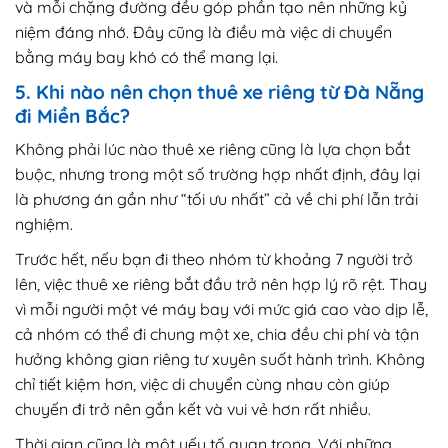
và mỗi chặng đường đều góp phần tạo nên những kỷ
niệm đáng nhớ. Đây cũng là điều mà việc di chuyển
bằng máy bay khó có thể mang lại.
5. Khi nào nên chọn thuê xe riêng từ Đà Nẵng
đi Miền Bắc?
Không phải lúc nào thuê xe riêng cũng là lựa chọn bắt
buộc, nhưng trong một số trường hợp nhất định, đây lại
là phương án gần như “tối ưu nhất” cả về chi phí lẫn trải
nghiệm.
Trước hết, nếu bạn đi theo nhóm từ khoảng 7 người trở
lên, việc thuê xe riêng bắt đầu trở nên hợp lý rõ rệt. Thay
vì mỗi người một vé máy bay với mức giá cao vào dịp lễ,
cả nhóm có thể đi chung một xe, chia đều chi phí và tận
hưởng không gian riêng tư xuyên suốt hành trình. Không
chỉ tiết kiệm hơn, việc di chuyển cùng nhau còn giúp
chuyến đi trở nên gắn kết và vui vẻ hơn rất nhiều.
Thời gian cũng là một yếu tố quan trọng. Với những