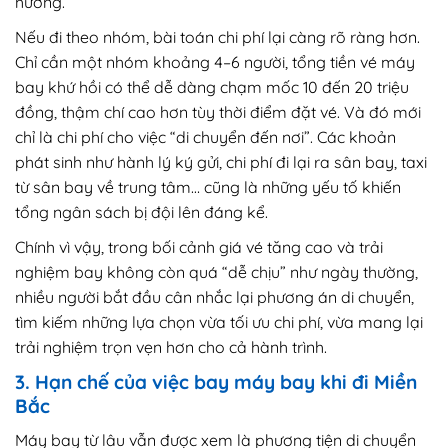
hưởng.
Nếu đi theo nhóm, bài toán chi phí lại càng rõ ràng hơn.
Chỉ cần một nhóm khoảng 4–6 người, tổng tiền vé máy
bay khứ hồi có thể dễ dàng chạm mốc 10 đến 20 triệu
đồng, thậm chí cao hơn tùy thời điểm đặt vé. Và đó mới
chỉ là chi phí cho việc “di chuyển đến nơi”. Các khoản
phát sinh như hành lý ký gửi, chi phí đi lại ra sân bay, taxi
từ sân bay về trung tâm… cũng là những yếu tố khiến
tổng ngân sách bị đội lên đáng kể.
Chính vì vậy, trong bối cảnh giá vé tăng cao và trải
nghiệm bay không còn quá “dễ chịu” như ngày thường,
nhiều người bắt đầu cân nhắc lại phương án di chuyển,
tìm kiếm những lựa chọn vừa tối ưu chi phí, vừa mang lại
trải nghiệm trọn vẹn hơn cho cả hành trình.
3. Hạn chế của việc bay máy bay khi đi Miền
Bắc
Máy bay từ lâu vẫn được xem là phương tiện di chuyển