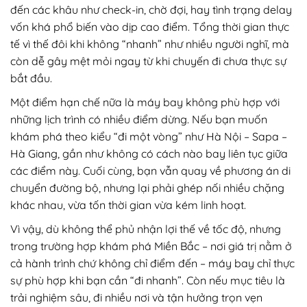
đến các khâu như check-in, chờ đợi, hay tình trạng delay
vốn khá phổ biến vào dịp cao điểm. Tổng thời gian thực
tế vì thế đôi khi không “nhanh” như nhiều người nghĩ, mà
còn dễ gây mệt mỏi ngay từ khi chuyến đi chưa thực sự
bắt đầu.
Một điểm hạn chế nữa là máy bay không phù hợp với
những lịch trình có nhiều điểm dừng. Nếu bạn muốn
khám phá theo kiểu “đi một vòng” như Hà Nội – Sapa –
Hà Giang, gần như không có cách nào bay liên tục giữa
các điểm này. Cuối cùng, bạn vẫn quay về phương án di
chuyển đường bộ, nhưng lại phải ghép nối nhiều chặng
khác nhau, vừa tốn thời gian vừa kém linh hoạt.
Vì vậy, dù không thể phủ nhận lợi thế về tốc độ, nhưng
trong trường hợp khám phá Miền Bắc – nơi giá trị nằm ở
cả hành trình chứ không chỉ điểm đến – máy bay chỉ thực
sự phù hợp khi bạn cần “đi nhanh”. Còn nếu mục tiêu là
trải nghiệm sâu, đi nhiều nơi và tận hưởng trọn vẹn