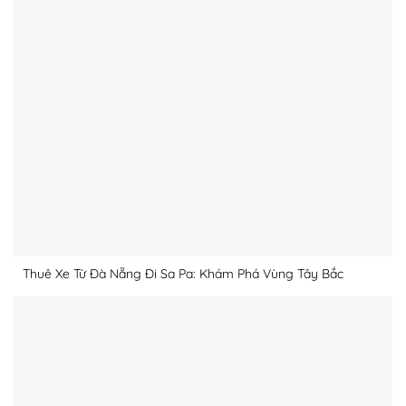
Thuê Xe Từ Đà Nẵng Đi Sa Pa: Khám Phá Vùng Tây Bắc