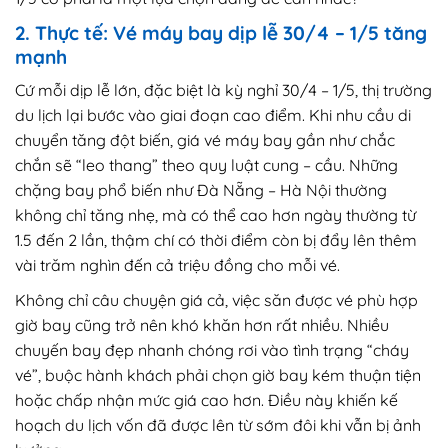
2. Thực tế: Vé máy bay dịp lễ 30/4 – 1/5 tăng
mạnh
Cứ mỗi dịp lễ lớn, đặc biệt là kỳ nghỉ 30/4 – 1/5, thị trường
du lịch lại bước vào giai đoạn cao điểm. Khi nhu cầu di
chuyển tăng đột biến, giá vé máy bay gần như chắc
chắn sẽ “leo thang” theo quy luật cung – cầu. Những
chặng bay phổ biến như Đà Nẵng – Hà Nội thường
không chỉ tăng nhẹ, mà có thể cao hơn ngày thường từ
1.5 đến 2 lần, thậm chí có thời điểm còn bị đẩy lên thêm
vài trăm nghìn đến cả triệu đồng cho mỗi vé.
Không chỉ câu chuyện giá cả, việc săn được vé phù hợp
giờ bay cũng trở nên khó khăn hơn rất nhiều. Nhiều
chuyến bay đẹp nhanh chóng rơi vào tình trạng “cháy
vé”, buộc hành khách phải chọn giờ bay kém thuận tiện
hoặc chấp nhận mức giá cao hơn. Điều này khiến kế
hoạch du lịch vốn đã được lên từ sớm đôi khi vẫn bị ảnh