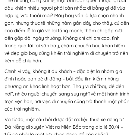
Thế nhưng, càng sát lễ, một bài toán quen thuộc lại bắt
đầu khiến nhiều người phải cân nhắc: đi bằng gì để vừa
hợp lý, vừa thoải mái? Máy bay vốn là lựa chọn nhanh
gọn, nhưng thực tế những năm gần đây cho thấy, cứ đến
cao điểm lễ là giá vé lại tăng mạnh, thậm chí gấp rưỡi
đến gấp đôi ngày thường. Không chỉ chi phí cao, tình
trạng quá tải tại sân bay, chậm chuyến hay khan hiếm
vé đẹp giờ bay cũng khiến trải nghiệm di chuyển trở nên
kém dễ chịu hơn.
Chính vì vậy, không ít du khách – đặc biệt là nhóm gia
đình hoặc bạn bè đi đông – bắt đầu tìm kiếm những
phương án khác linh hoạt hơn. Thay vì chỉ “bay để đến
nơi”, nhiều người chuyển sang suy nghĩ về một hành trình
trọn vẹn hơn, nơi việc di chuyển cũng trở thành một phần
của trải nghiệm.
Và từ đó, một câu hỏi được đặt ra: liệu thuê xe riêng từ
Đà Nẵng đi xuyên Việt ra Miền Bắc trong dịp lễ 30/4 –
1/5 có phải là một lựa chọn đáng để cân nhắc?