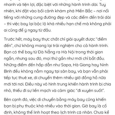
nhanh và tiện lợi, đặc biệt với những hành trình dài. Tuy
nhiên, khi đặt vào bối cảnh khám phá Miền Bắc – nơi nổi
tiếng với những cung đường đẹp và các điểm đến trải dài
– thì việc bay lại bộc lộ khá nhiều hạn chế mà không phải
ai cũng để ý ngay từ đầu.
Trước hết, máy bay thực chất chỉ giải quyết được “điểm
đến”, chứ không mang lại trải nghiệm cho cả hành trình.
Bạn có thể bay từ Đà Nẵng ra Hà Nội trong thời gian
ngắn, nhưng sau đó, mọi thứ gần như mới chỉ bắt đầu.
Những điểm đến hấp dẫn như Sapa, Hà Giang hay Ninh
Bình đều không nằm ngay tại sân bay, và bạn vẫn phải
tiếp tục thuê xe, di chuyển thêm nhiều giờ đồng hồ nữa
mới tới nơi. Điều này vô hình trung khiến hành trình bị chia
nhỏ, thiếu đi sự liền mạch và cảm giác “đi xuyên suốt”.
Bên cạnh đó, việc di chuyển bằng máy bay cũng khiến
bạn bị phụ thuộc khá nhiều vào thời gian. Giờ bay là cố
định, không thể linh hoạt theo lịch trình cá nhân. Chưa kể