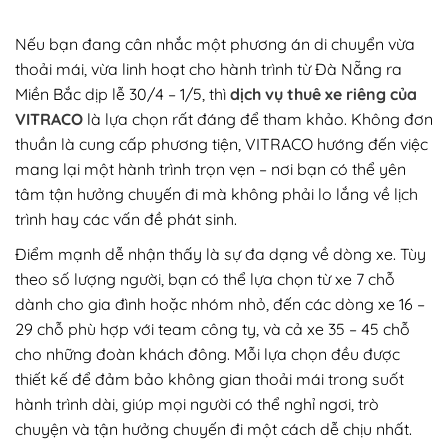
Nếu bạn đang cân nhắc một phương án di chuyển vừa
thoải mái, vừa linh hoạt cho hành trình từ Đà Nẵng ra
Miền Bắc dịp lễ 30/4 – 1/5, thì
dịch vụ thuê xe riêng của
VITRACO
là lựa chọn rất đáng để tham khảo. Không đơn
thuần là cung cấp phương tiện, VITRACO hướng đến việc
mang lại một hành trình trọn vẹn – nơi bạn có thể yên
tâm tận hưởng chuyến đi mà không phải lo lắng về lịch
trình hay các vấn đề phát sinh.
Điểm mạnh dễ nhận thấy là sự đa dạng về dòng xe. Tùy
theo số lượng người, bạn có thể lựa chọn từ xe 7 chỗ
dành cho gia đình hoặc nhóm nhỏ, đến các dòng xe 16 –
29 chỗ phù hợp với team công ty, và cả xe 35 – 45 chỗ
cho những đoàn khách đông. Mỗi lựa chọn đều được
thiết kế để đảm bảo không gian thoải mái trong suốt
hành trình dài, giúp mọi người có thể nghỉ ngơi, trò
chuyện và tận hưởng chuyến đi một cách dễ chịu nhất.