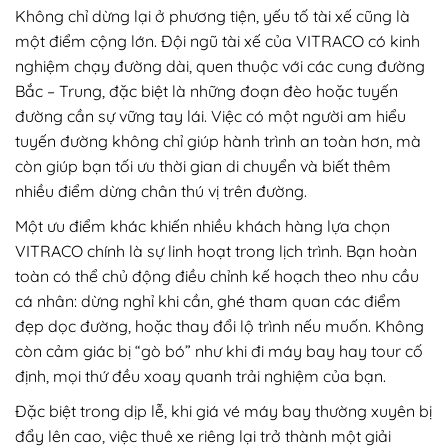
Không chỉ dừng lại ở phương tiện, yếu tố tài xế cũng là
một điểm cộng lớn. Đội ngũ tài xế của VITRACO có kinh
nghiệm chạy đường dài, quen thuộc với các cung đường
Bắc – Trung, đặc biệt là những đoạn đèo hoặc tuyến
đường cần sự vững tay lái. Việc có một người am hiểu
tuyến đường không chỉ giúp hành trình an toàn hơn, mà
còn giúp bạn tối ưu thời gian di chuyển và biết thêm
nhiều điểm dừng chân thú vị trên đường.
Một ưu điểm khác khiến nhiều khách hàng lựa chọn
VITRACO chính là sự linh hoạt trong lịch trình. Bạn hoàn
toàn có thể chủ động điều chỉnh kế hoạch theo nhu cầu
cá nhân: dừng nghỉ khi cần, ghé tham quan các điểm
đẹp dọc đường, hoặc thay đổi lộ trình nếu muốn. Không
còn cảm giác bị “gò bó” như khi đi máy bay hay tour cố
định, mọi thứ đều xoay quanh trải nghiệm của bạn.
Đặc biệt trong dịp lễ, khi giá vé máy bay thường xuyên bị
đẩy lên cao, việc thuê xe riêng lại trở thành một giải