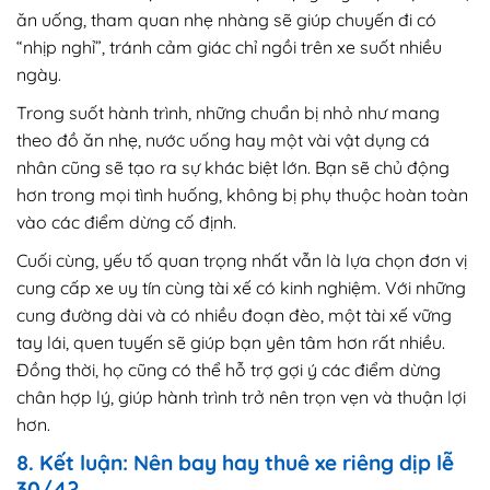
ăn uống, tham quan nhẹ nhàng sẽ giúp chuyến đi có
“nhịp nghỉ”, tránh cảm giác chỉ ngồi trên xe suốt nhiều
ngày.
Trong suốt hành trình, những chuẩn bị nhỏ như mang
theo đồ ăn nhẹ, nước uống hay một vài vật dụng cá
nhân cũng sẽ tạo ra sự khác biệt lớn. Bạn sẽ chủ động
hơn trong mọi tình huống, không bị phụ thuộc hoàn toàn
vào các điểm dừng cố định.
Cuối cùng, yếu tố quan trọng nhất vẫn là lựa chọn đơn vị
cung cấp xe uy tín cùng tài xế có kinh nghiệm. Với những
cung đường dài và có nhiều đoạn đèo, một tài xế vững
tay lái, quen tuyến sẽ giúp bạn yên tâm hơn rất nhiều.
Đồng thời, họ cũng có thể hỗ trợ gợi ý các điểm dừng
chân hợp lý, giúp hành trình trở nên trọn vẹn và thuận lợi
hơn.
8. Kết luận: Nên bay hay thuê xe riêng dịp lễ
30/4?