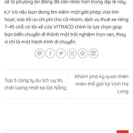
sẽ là phương án đáng để cân nhắc hơn trong dịp lễ này.
👉 Và nếu bạn đang tìm kiếm một giải pháp vừa linh
hoạt, vừa tối ưu chi phí cho cả nhóm, dịch vụ thuê xe riêng
7–45 chỗ có tài xế của VITRACO chính là lựa chọn giúp
bạn biến chuyến đi thành một trải nghiệm trọn vẹn, thay
vì chỉ là một hành trình di chuyển.
Khám phá kỳ quan thiên
Top 5 công ty du lịch uy tín,
nhiên thế giới tại Vịnh Hạ
chất lượng nhất tại Đà Nẵng
Long
TÌM KIẾM NHANH