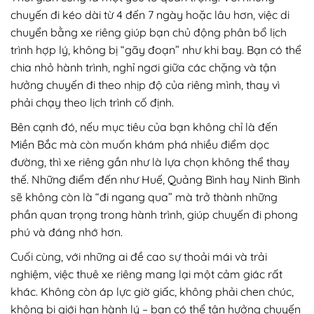
chuyến đi kéo dài từ 4 đến 7 ngày hoặc lâu hơn, việc di
chuyển bằng xe riêng giúp bạn chủ động phân bổ lịch
trình hợp lý, không bị “gãy đoạn” như khi bay. Bạn có thể
chia nhỏ hành trình, nghỉ ngơi giữa các chặng và tận
hưởng chuyến đi theo nhịp độ của riêng mình, thay vì
phải chạy theo lịch trình cố định.
Bên cạnh đó, nếu mục tiêu của bạn không chỉ là đến
Miền Bắc mà còn muốn khám phá nhiều điểm dọc
đường, thì xe riêng gần như là lựa chọn không thể thay
thế. Những điểm đến như Huế, Quảng Bình hay Ninh Bình
sẽ không còn là “đi ngang qua” mà trở thành những
phần quan trọng trong hành trình, giúp chuyến đi phong
phú và đáng nhớ hơn.
Cuối cùng, với những ai đề cao sự thoải mái và trải
nghiệm, việc thuê xe riêng mang lại một cảm giác rất
khác. Không còn áp lực giờ giấc, không phải chen chúc,
không bị giới hạn hành lý – bạn có thể tận hưởng chuyến