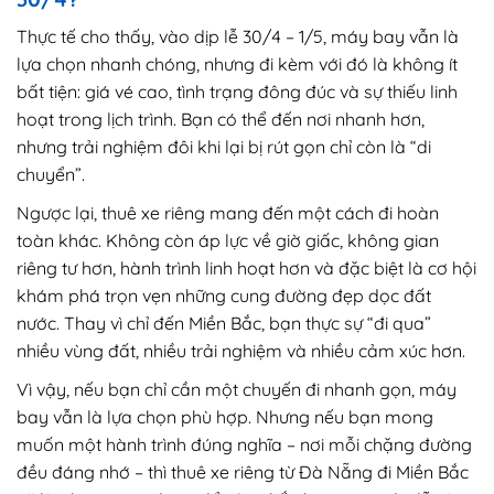
Thực tế cho thấy, vào dịp lễ 30/4 – 1/5, máy bay vẫn là
lựa chọn nhanh chóng, nhưng đi kèm với đó là không ít
bất tiện: giá vé cao, tình trạng đông đúc và sự thiếu linh
hoạt trong lịch trình. Bạn có thể đến nơi nhanh hơn,
nhưng trải nghiệm đôi khi lại bị rút gọn chỉ còn là “di
chuyển”.
Ngược lại, thuê xe riêng mang đến một cách đi hoàn
toàn khác. Không còn áp lực về giờ giấc, không gian
riêng tư hơn, hành trình linh hoạt hơn và đặc biệt là cơ hội
khám phá trọn vẹn những cung đường đẹp dọc đất
nước. Thay vì chỉ đến Miền Bắc, bạn thực sự “đi qua”
nhiều vùng đất, nhiều trải nghiệm và nhiều cảm xúc hơn.
Vì vậy, nếu bạn chỉ cần một chuyến đi nhanh gọn, máy
bay vẫn là lựa chọn phù hợp. Nhưng nếu bạn mong
muốn một hành trình đúng nghĩa – nơi mỗi chặng đường
đều đáng nhớ – thì thuê xe riêng từ Đà Nẵng đi Miền Bắc