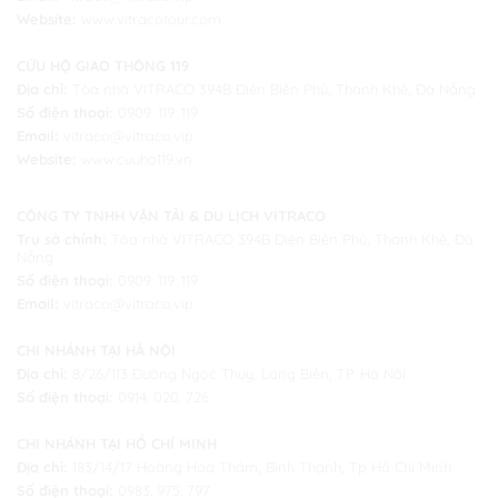
Website:
www.vitracotour.com
CỨU HỘ GIAO THÔNG 119
Địa chỉ:
Tòa nhà VITRACO 394B Điện Biên Phủ, Thanh Khê, Đà Nẵng
Số điện thoại:
0909. 119. 119
Email:
vitraco@vitraco.vip
Website:
www.cuuho119.vn
CÔNG TY TNHH VẬN TẢI & DU LỊCH VITRACO
Trụ sở chính:
Tòa nhà VITRACO 394B Điện Biên Phủ, Thanh Khê, Đà
Nẵng
Số điện thoại:
0909. 119. 119
Email:
vitraco@vitraco.vip
CHI NHÁNH TẠI HÀ NỘI
Địa chỉ:
8/26/113 Đường Ngọc Thụy, Long Biên, TP. Hà Nội
Số điện thoại:
0914. 020. 726
CHI NHÁNH TẠI HỒ CHÍ MINH
Địa chỉ:
183/14/17 Hoàng Hoa Thám, Bình Thạnh, Tp Hồ Chí Minh
Số điện thoại:
0983. 975. 797