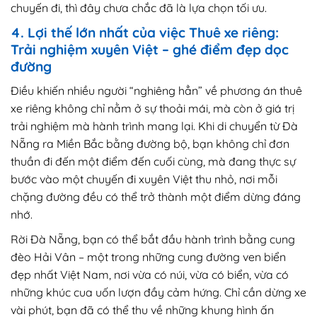
chuyến đi, thì đây chưa chắc đã là lựa chọn tối ưu.
4. Lợi thế lớn nhất của việc Thuê xe riêng:
Trải nghiệm xuyên Việt – ghé điểm đẹp dọc
đường
Điều khiến nhiều người “nghiêng hẳn” về phương án thuê
xe riêng không chỉ nằm ở sự thoải mái, mà còn ở giá trị
trải nghiệm mà hành trình mang lại. Khi di chuyển từ Đà
Nẵng ra Miền Bắc bằng đường bộ, bạn không chỉ đơn
thuần đi đến một điểm đến cuối cùng, mà đang thực sự
bước vào một chuyến đi xuyên Việt thu nhỏ, nơi mỗi
chặng đường đều có thể trở thành một điểm dừng đáng
nhớ.
Rời Đà Nẵng, bạn có thể bắt đầu hành trình bằng cung
đèo Hải Vân – một trong những cung đường ven biển
đẹp nhất Việt Nam, nơi vừa có núi, vừa có biển, vừa có
những khúc cua uốn lượn đầy cảm hứng. Chỉ cần dừng xe
vài phút, bạn đã có thể thu về những khung hình ấn