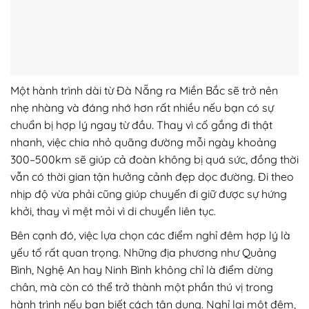
Một hành trình dài từ Đà Nẵng ra Miền Bắc sẽ trở nên
nhẹ nhàng và đáng nhớ hơn rất nhiều nếu bạn có sự
chuẩn bị hợp lý ngay từ đầu. Thay vì cố gắng đi thật
nhanh, việc chia nhỏ quãng đường mỗi ngày khoảng
300–500km sẽ giúp cả đoàn không bị quá sức, đồng thời
vẫn có thời gian tận hưởng cảnh đẹp dọc đường. Đi theo
nhịp độ vừa phải cũng giúp chuyến đi giữ được sự hứng
khởi, thay vì mệt mỏi vì di chuyển liên tục.
Bên cạnh đó, việc lựa chọn các điểm nghỉ đêm hợp lý là
yếu tố rất quan trọng. Những địa phương như Quảng
Bình, Nghệ An hay Ninh Bình không chỉ là điểm dừng
chân, mà còn có thể trở thành một phần thú vị trong
hành trình nếu bạn biết cách tận dụng. Nghỉ lại một đêm,