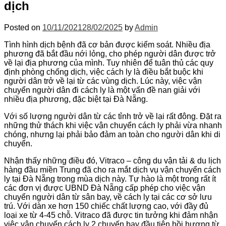
dịch
Posted on
10/11/2021
28/02/2025
by
Admin
Tình hình dịch bệnh đã cơ bản được kiểm soát. Nhiều địa
phương đã bắt đầu nới lỏng, cho phép người dân được trở
về lại địa phương của mình. Tuy nhiên để tuân thủ các quy
định phòng chống dịch, việc cách ly là điều bắt buộc khi
người dân trở về lại từ các vùng dịch. Lúc này, việc vận
chuyển người dân đi cách ly là một vấn đề nan giải với
nhiều địa phương, đặc biệt tại Đà Nẵng.
Với số lượng người dân từ các tỉnh trở về lại rất đông. Đặt ra
những thử thách khi việc vận chuyển cách ly phải vừa nhanh
chóng, nhưng lại phải bảo đảm an toàn cho người dân khi di
chuyển.
Nhận thấy những điều đó, Vitraco – công du vận tải & du lịch
hàng đầu miền Trung đã cho ra mắt dịch vụ vận chuyển cách
ly tại Đà Nẵng trong mùa dịch này. Tự hào là một trong rất ít
các đơn vị được UBND Đà Nẵng cấp phép cho việc vận
chuyển người dân từ sân bay, về cách ly tại các cơ sở lưu
trú. Với dàn xe hơn 150 chiếc chất lượng cao, với đầy đủ
loại xe từ 4-45 chỗ. Vitraco đã được tin tưởng khi đảm nhận
việc vận chuyển cách ly 2 chuyến bay đầu tiên hồi hương từ