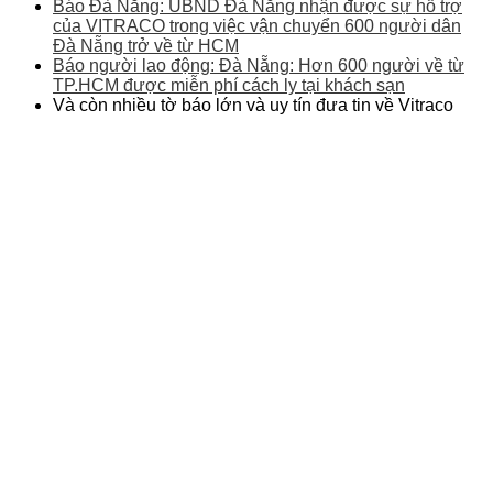
Báo Đà Nẵng: UBND Đà Nẵng nhận được sự hỗ trợ
của VITRACO trong việc vận chuyển 600 người dân
Đà Nẵng trở về từ HCM
Báo người lao động: Đà Nẵng: Hơn 600 người về từ
TP.HCM được miễn phí cách ly tại khách sạn
Và còn nhiều tờ báo lớn và uy tín đưa tin về Vitraco