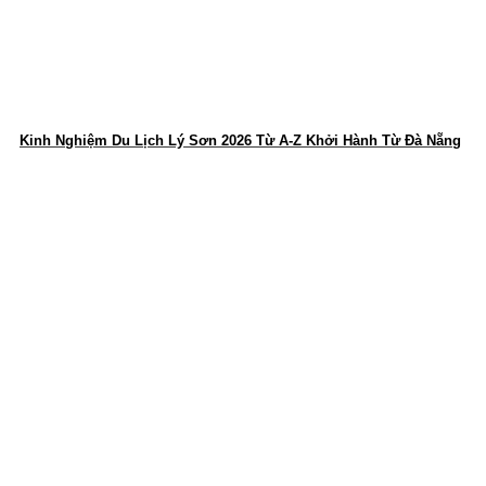
Kinh Nghiệm Du Lịch Lý Sơn 2026 Từ A-Z Khởi Hành Từ Đà Nẵng