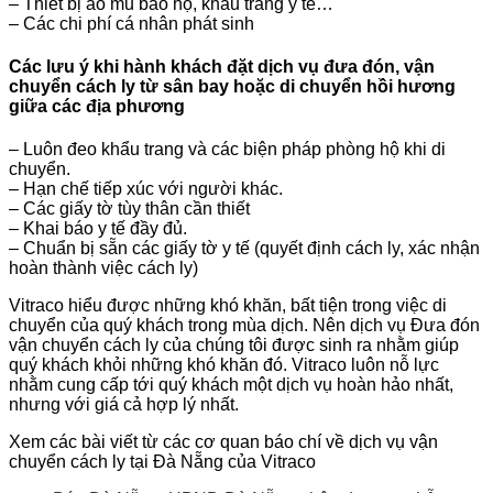
– Thiết bị áo mũ bảo hộ, khẩu trang y tế…
– Các chi phí cá nhân phát sinh
Các lưu ý khi hành khách đặt dịch vụ đưa đón, vận
chuyển cách ly từ sân bay hoặc di chuyển hồi hương
giữa các địa phương
– Luôn đeo khẩu trang và các biện pháp phòng hộ khi di
chuyển.
– Hạn chế tiếp xúc với người khác.
– Các giấy tờ tùy thân cần thiết
– Khai báo y tế đầy đủ.
– Chuẩn bị sẵn các giấy tờ y tế (quyết định cách ly, xác nhận
hoàn thành việc cách ly)
Vitraco hiểu được những khó khăn, bất tiện trong việc di
chuyển của quý khách trong mùa dịch. Nên dịch vụ Đưa đón
vận chuyển cách ly của chúng tôi được sinh ra nhằm giúp
quý khách khỏi những khó khăn đó. Vitraco luôn nỗ lực
nhằm cung cấp tới quý khách một dịch vụ hoàn hảo nhất,
nhưng với giá cả hợp lý nhất.
Xem các bài viết từ các cơ quan báo chí về dịch vụ vận
chuyển cách ly tại Đà Nẵng của Vitraco