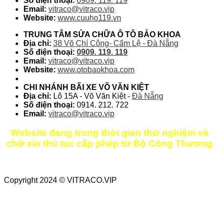
Số điện thoại:
0909. 119. 119
Email:
vitraco@vitraco.vip
Website:
www.cuuho119.vn
TRUNG TÂM SỬA CHỮA Ô TÔ BẢO KHOA
Địa chỉ:
38 Võ Chí Công- Cẩm Lệ - Đà Nẵng
Số điện thoại:
0909. 119. 119
Email:
vitraco@vitraco.vip
Website:
www.otobaokhoa.com
CHI NHÁNH BÃI XE VÕ VĂN KIỆT
Địa chỉ:
Lô 15A - Võ Văn Kiệt -
Đà Nẵng
Số điện thoại:
0914. 212. 722
Email:
vitraco@vitraco.vip
Website đang trong thời gian thử nghiệm và
chờ xin thủ tục cấp phép từ Bộ Công Thương
Copyright 2024 © VITRACO.VIP