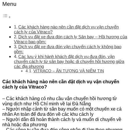
Menu
Các khách hàng nào nên cần đặt dịch vụ vận chuyển
cách ly của Vitraco?
Dịch vụ đặt xe đưa đón cách ly Sân bay – Hồi hương của
Vitraco bao gồm:
Dịch vụ đặt xe đưa đón vận chuyển cách ly không bao
gồm:
Các lưu ý khi hành khách đặt dịch vụ đưa đón, vận
chuyển cách ly từ sân bay hoặc di chuyển hồi hương giữa
các địa phương
VITRACO – ẤN TƯỢNG VÀ NIỀM TIN
Các khách hàng nào nên cần đặt dịch vụ vận chuyển
cách ly của Vitraco?
– Các khách hàng có nhu cầu vận chuyển hồi hương từ
vùng dịch như Hồ Chí minh về lại Đà Nẵng
– Người nhập cảnh từ sân bay muốn có một chuyến xe cá
nhân An toàn để đưa đón về các khu cách ly
– Người dân đã hoàn thành cách ly và muốn di chuyển về
nhà hoặc địa phương
– Các công ty cần đưa đón công nhân đi làm theo phương