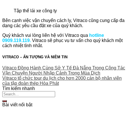
Tập thể lái xe công ty
Bên cạnh việc vận chuyển cách ly, Vitraco cũng cung cấp đa
dạng các yêu cầu đặt xe của quý khách.
Quý khách vui lòng liên hệ với Vitraco qua
hotline
0909.119.119.
Vitraco sẽ phục vụ tư vấn cho quý khách một
cách nhiệt tình nhât.
VITRACO – ẤN TƯỢNG VÀ NIỀM TIN
Vitraco Đồng Hành Cùng Sở Y Tế Đà Nẵng Trong Công Tác
Vận Chuyện Người Nhập Cảnh Trong Mùa Dịch
Vitraco tổ chức tour du lịch cho hơn 2000 cán bộ nhân viên
của tập đoàn thép Hòa Phát
Tìm kiếm nhanh
Bài viết nổi bật