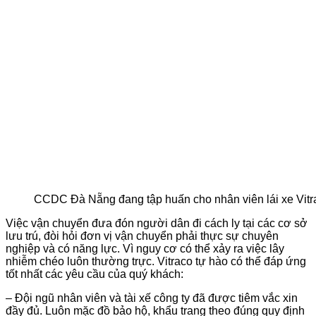
CCDC Đà Nẵng đang tập huấn cho nhân viên lái xe Vitr
Việc vận chuyển đưa đón người dân đi cách ly tại các cơ sở
lưu trú, đòi hỏi đơn vị vận chuyển phải thực sự chuyên
nghiệp và có năng lực. Vì nguy cơ có thể xảy ra việc lây
nhiễm chéo luôn thường trực. Vitraco tự hào có thể đáp ứng
tốt nhất các yêu cầu của quý khách:
– Đội ngũ nhân viên và tài xế công ty đã được tiêm vắc xin
đầy đủ. Luôn mặc đồ bảo hộ, khẩu trang theo đúng quy định