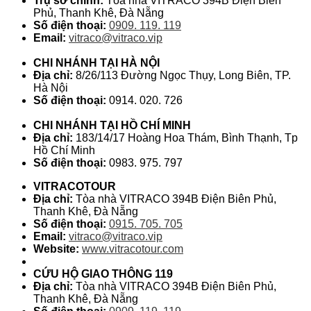
Trụ sở chính:
Tòa nhà VITRACO 394B Điện Biên
Phủ, Thanh Khê, Đà Nẵng
Số điện thoại:
0909. 119. 119
Email:
vitraco@vitraco.vip
CHI NHÁNH TẠI HÀ NỘI
Địa chỉ:
8/26/113 Đường Ngọc Thụy, Long Biên, TP.
Hà Nội
Số điện thoại:
0914. 020. 726
CHI NHÁNH TẠI HỒ CHÍ MINH
Địa chỉ:
183/14/17 Hoàng Hoa Thám, Bình Thạnh, Tp
Hồ Chí Minh
Số điện thoại:
0983. 975. 797
VITRACOTOUR
Địa chỉ:
Tòa nhà VITRACO 394B Điện Biên Phủ,
Thanh Khê, Đà Nẵng
Số điện thoại:
0915. 705. 705
Email:
vitraco@vitraco.vip
Website:
www.vitracotour.com
CỨU HỘ GIAO THÔNG 119
Địa chỉ:
Tòa nhà VITRACO 394B Điện Biên Phủ,
Thanh Khê, Đà Nẵng