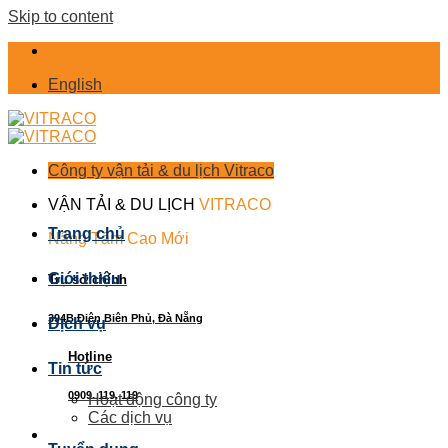
Skip to content
English
Công ty vận tải & du lịch Vitraco
VẬN TẢI & DU LỊCH
VITRACO
Trang chủ
Nâng Tầm Cao Mới
Giới thiệu
Trụ sở chính
394B Điện Biên Phủ, Đà Nẵng
Dịch vụ
Hotline
Tin tức
0909. 119. 119
Hoạt động công ty
Các dịch vụ