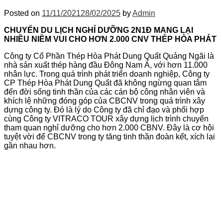
Posted on
11/11/2021
28/02/2025
by
Admin
CHUYẾN DU LỊCH NGHỈ DƯỠNG 2N1Đ MANG LẠI
NHIỀU NIỀM VUI CHO HƠN 2.000 CNV THÉP HÒA PHÁT
Công ty Cổ Phần Thép Hòa Phát Dung Quất Quảng Ngãi là
nhà sản xuất thép hàng đầu Đông Nam Á, với hơn 11.000
nhân lực. Trong quá trình phát triển doanh nghiệp, Công ty
CP Thép Hòa Phát Dung Quất đã không ngừng quan tâm
đến đời sống tinh thần của các cán bộ công nhân viên và
khích lệ những đóng góp của CBCNV trong quá trình xây
dựng công ty. Đó là lý do Công ty đã chỉ đạo và phối hợp
cùng Công ty VITRACO TOUR xây dựng lịch trình chuyến
tham quan nghỉ dưỡng cho hơn 2.000 CBNV. Đây là cơ hội
tuyệt vời để CBCNV trong ty tăng tinh thần đoàn kết, xích lại
gần nhau hơn.