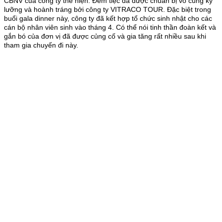
CBNV của công ty thể hiện. Đêm tiệc đã được chuẩn bị vô cùng kỹ
lưỡng và hoành tráng bởi công ty VITRACO TOUR. Đặc biệt trong
buổi gala dinner này, công ty đã kết hợp tổ chức sinh nhật cho các
cán bộ nhân viên sinh vào tháng 4. Có thể nói tinh thần đoàn kết và
gắn bó của đơn vị đã được củng cố và gia tăng rất nhiều sau khi
tham gia chuyến đi này.