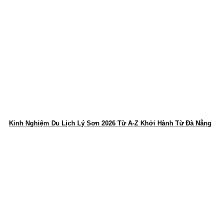
Kinh Nghiệm Du Lịch Lý Sơn 2026 Từ A-Z Khởi Hành Từ Đà Nẵng