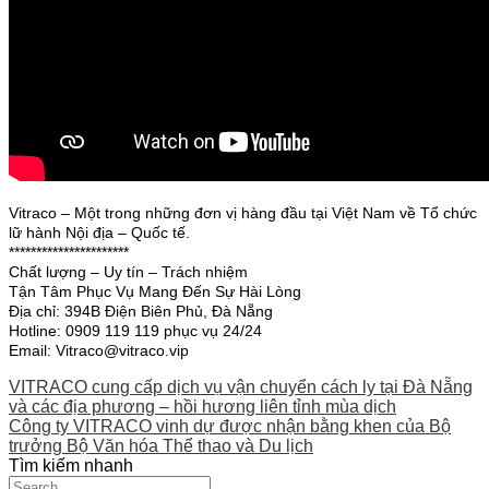
Vitraco – Một trong những đơn vị hàng đầu tại Việt Nam về Tổ chức
lữ hành Nội địa – Quốc tế.
**********************
Chất lượng – Uy tín – Trách nhiệm
Tận Tâm Phục Vụ Mang Đến Sự Hài Lòng
Địa chỉ: 394B Điện Biên Phủ, Đà Nẵng
Hotline: 0909 119 119 phục vụ 24/24
Email: Vitraco@vitraco.vip
VITRACO cung cấp dịch vụ vận chuyển cách ly tại Đà Nẵng
và các địa phương – hồi hương liên tỉnh mùa dịch
Công ty VITRACO vinh dự được nhận bằng khen của Bộ
trưởng Bộ Văn hóa Thể thao và Du lịch
Tìm kiếm nhanh