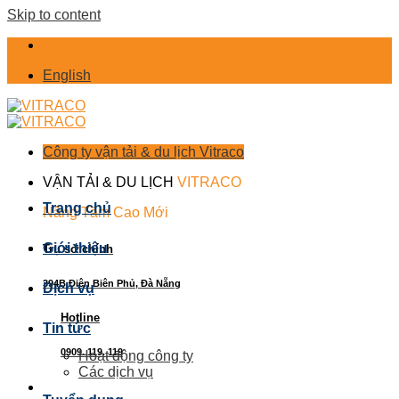
Skip to content
English
Công ty vận tải & du lịch Vitraco
VẬN TẢI & DU LỊCH
VITRACO
Trang chủ
Nâng Tầm Cao Mới
Giới thiệu
Trụ sở chính
394B Điện Biên Phủ, Đà Nẵng
Dịch vụ
Hotline
Tin tức
0909. 119. 119
Hoạt động công ty
Các dịch vụ