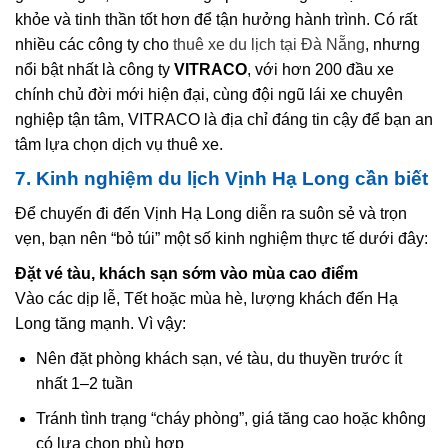
khỏe và tinh thần tốt hơn để tận hưởng hành trình. Có rất
nhiều các công ty cho
thuê xe du lịch tại Đà Nẵng
, nhưng
nổi bật nhất là công ty
VITRACO
, với hơn 200 đầu xe
chính chủ đời mới hiện đại, cùng đội ngũ lái xe chuyên
nghiệp tận tâm, VITRACO là địa chỉ đáng tin cậy để bạn an
tâm lựa chọn dịch vụ thuê xe.
7. Kinh nghiệm du lịch Vịnh Hạ Long cần biết
Để chuyến đi đến Vịnh Hạ Long diễn ra suôn sẻ và trọn
vẹn, bạn nên “bỏ túi” một số kinh nghiệm thực tế dưới đây:
Đặt vé tàu, khách sạn sớm vào mùa cao điểm
Vào các dịp lễ, Tết hoặc mùa hè, lượng khách đến Hạ
Long tăng mạnh. Vì vậy:
Nên đặt phòng khách sạn, vé tàu, du thuyền trước ít
nhất 1–2 tuần
Tránh tình trạng “cháy phòng”, giá tăng cao hoặc không
có lựa chọn phù hợp