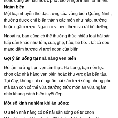
hoặc dùng để nấu nước phở, tạo vị ngọt thanh tự nhiên.
Ngán biển
Một loại nhuyễn thể đặc trưng của vùng biển Quảng Ninh,
thường được chế biến thành các món như hấp, nướng
hoặc ngâm rượu. Ngán có vị béo, thơm và rất bổ dưỡng.
Ngoài ra, bạn cũng có thể thưởng thức nhiều loại hải sản
hấp dẫn khác như tôm, cua, ghẹ, hàu, bề bề… tất cả đều
mang đậm hương vị tươi ngon của biển.
Gợi ý ăn uống tại nhà hàng ven biển
Để tận hưởng trọn vẹn ẩm thực Hạ Long, bạn nên lựa
chọn các nhà hàng ven biển hoặc khu vực gần bến tàu.
Tại đây, không chỉ có nguồn hải sản tươi sống phong phú,
mà bạn còn có thể vừa thưởng thức món ăn vừa ngắm
nhìn khung cảnh biển tuyệt đẹp.
Một số kinh nghiệm khi ăn uống:
Ưu tiên nhà hàng có bể hải sản sống để tự chọn