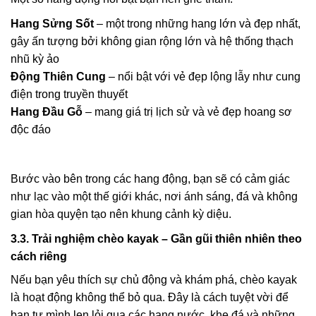
Hang Sửng Sốt
– một trong những hang lớn và đẹp nhất,
gây ấn tượng bởi không gian rộng lớn và hệ thống thạch
nhũ kỳ ảo
Động Thiên Cung
– nổi bật với vẻ đẹp lộng lẫy như cung
điện trong truyền thuyết
Hang Đầu Gỗ
– mang giá trị lịch sử và vẻ đẹp hoang sơ
độc đáo
Bước vào bên trong các hang động, bạn sẽ có cảm giác
như lạc vào một thế giới khác, nơi ánh sáng, đá và không
gian hòa quyện tạo nên khung cảnh kỳ diệu.
3.3. Trải nghiệm chèo kayak – Gần gũi thiên nhiên theo
cách riêng
Nếu bạn yêu thích sự chủ động và khám phá, chèo kayak
là hoạt động không thể bỏ qua. Đây là cách tuyệt vời để
bạn tự mình len lỏi qua các hang nước, khe đá và những