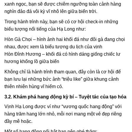
xanh ngọc, bạn sẽ được chiêm ngưỡng toàn cảnh hàng
nghìn đảo đá vôi kỳ vĩ nhô lên giữa biển trời.
Trong hành trình này, bạn sẽ có cơ hội check-in những
biểu tượng nổi tiếng của Hạ Long như:
Hòn Gà Chọi – hình ảnh hai khối đá như đôi gà đang chọi
nhau, được xem là biểu tượng du lịch của vịnh
Hòn Đỉnh Hương – khối đá có hình dáng giống chiếc lư
hương khổng lồ giữa biển
Không chỉ là hành trình tham quan, đây còn là cơ hội để
bạn lưu lại những bức ảnh “triệu like” giữa khung cảnh
thiên nhiên hùng vĩ hiếm có.
3.2. Khám phá hang động kỳ bí – Tuyệt tác của tạo hóa
Vịnh Hạ Long được ví như “vương quốc hang động” với
hàng trăm hang lớn nhỏ, mỗi nơi mang một vẻ đẹp riêng
đầy mê hoặc.
Một số hang động nổi bật bạn nên ghé thăm: