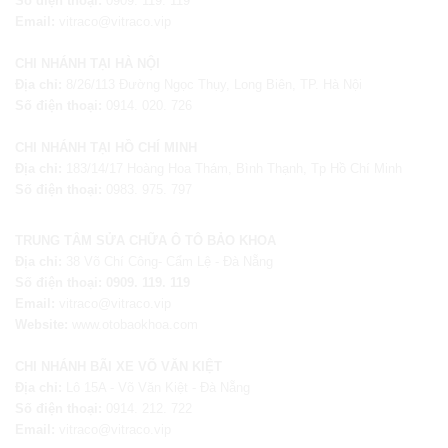
Số điện thoại:
0909. 119. 119
Email:
vitraco@vitraco.vip
CHI NHÁNH TẠI HÀ NỘI
Địa chỉ:
8/26/113 Đường Ngọc Thụy, Long Biên, TP. Hà Nội
Số điện thoại:
0914. 020. 726
CHI NHÁNH TẠI HỒ CHÍ MINH
Địa chỉ:
183/14/17 Hoàng Hoa Thám, Bình Thạnh, Tp Hồ Chí Minh
Số điện thoại:
0983. 975. 797
TRUNG TÂM SỬA CHỮA Ô TÔ BẢO KHOA
Địa chỉ:
38 Võ Chí Công- Cẩm Lệ - Đà Nẵng
Số điện thoại:
0909. 119. 119
Email:
vitraco@vitraco.vip
Website:
www.otobaokhoa.com
CHI NHÁNH BÃI XE VÕ VĂN KIỆT
Địa chỉ:
Lô 15A - Võ Văn Kiệt -
Đà Nẵng
Số điện thoại:
0914. 212. 722
Email:
vitraco@vitraco.vip