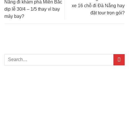
Nẵng đi khám phá Miền Bắc
xe 16 chỗ đi Đà Nẵng hay
dịp lễ 30/4 – 1/5 thay vì bay
đặt tour trọn gói?
máy bay?
TÌM KIẾM NHANH
BÀI VIẾT NỔI BẬT