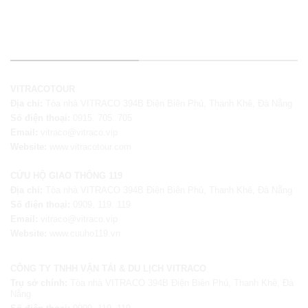
THÔNG TIN LIÊN HỆ
VITRACOTOUR
Địa chỉ:
Tòa nhà VITRACO 394B Điện Biên Phủ, Thanh Khê, Đà Nẵng
Số điện thoại:
0915. 705. 705
Email:
vitraco@vitraco.vip
Website:
www.vitracotour.com
CỨU HỘ GIAO THÔNG 119
Địa chỉ:
Tòa nhà VITRACO 394B Điện Biên Phủ, Thanh Khê, Đà Nẵng
Số điện thoại:
0909. 119. 119
Email:
vitraco@vitraco.vip
Website:
www.cuuho119.vn
CÔNG TY TNHH VẬN TẢI & DU LỊCH VITRACO
Trụ sở chính:
Tòa nhà VITRACO 394B Điện Biên Phủ, Thanh Khê, Đà
Nẵng