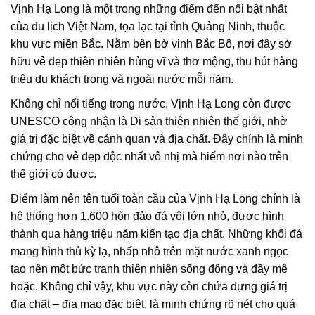
Vịnh Hạ Long là một trong những điểm đến nổi bật nhất
của du lịch Việt Nam, tọa lạc tại tỉnh Quảng Ninh, thuộc
khu vực miền Bắc. Nằm bên bờ vịnh Bắc Bộ, nơi đây sở
hữu vẻ đẹp thiên nhiên hùng vĩ và thơ mộng, thu hút hàng
triệu du khách trong và ngoài nước mỗi năm.
Không chỉ nổi tiếng trong nước, Vịnh Hạ Long còn được
UNESCO công nhận là Di sản thiên nhiên thế giới, nhờ
giá trị đặc biệt về cảnh quan và địa chất. Đây chính là minh
chứng cho vẻ đẹp độc nhất vô nhị mà hiếm nơi nào trên
thế giới có được.
Điểm làm nên tên tuổi toàn cầu của Vịnh Hạ Long chính là
hệ thống hơn 1.600 hòn đảo đá vôi lớn nhỏ, được hình
thành qua hàng triệu năm kiến tạo địa chất. Những khối đá
mang hình thù kỳ lạ, nhấp nhô trên mặt nước xanh ngọc
tạo nên một bức tranh thiên nhiên sống động và đầy mê
hoặc. Không chỉ vậy, khu vực này còn chứa đựng giá trị
địa chất – địa mạo đặc biệt, là minh chứng rõ nét cho quá