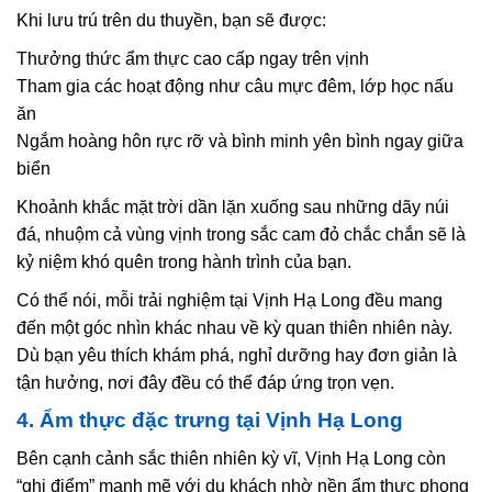
Khi lưu trú trên du thuyền, bạn sẽ được:
Thưởng thức ẩm thực cao cấp ngay trên vịnh
Tham gia các hoạt động như câu mực đêm, lớp học nấu
ăn
Ngắm hoàng hôn rực rỡ và bình minh yên bình ngay giữa
biển
Khoảnh khắc mặt trời dần lặn xuống sau những dãy núi
đá, nhuộm cả vùng vịnh trong sắc cam đỏ chắc chắn sẽ là
kỷ niệm khó quên trong hành trình của bạn.
Có thể nói, mỗi trải nghiệm tại Vịnh Hạ Long đều mang
đến một góc nhìn khác nhau về kỳ quan thiên nhiên này.
Dù bạn yêu thích khám phá, nghỉ dưỡng hay đơn giản là
tận hưởng, nơi đây đều có thể đáp ứng trọn vẹn.
4. Ẩm thực đặc trưng tại Vịnh Hạ Long
Bên cạnh cảnh sắc thiên nhiên kỳ vĩ, Vịnh Hạ Long còn
“ghi điểm” mạnh mẽ với du khách nhờ nền ẩm thực phong