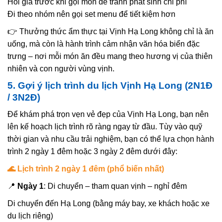
Hỏi giá trước khi gọi món để tránh phát sinh chi phí
Đi theo nhóm nên gọi set menu để tiết kiệm hơn
👉 Thưởng thức ẩm thực tại Vịnh Hạ Long không chỉ là ăn
uống, mà còn là hành trình cảm nhận văn hóa biển đặc
trưng – nơi mỗi món ăn đều mang theo hương vị của thiên
nhiên và con người vùng vịnh.
5. Gợi ý lịch trình du lịch Vịnh Hạ Long (2N1Đ
/ 3N2Đ)
Để khám phá trọn vẹn vẻ đẹp của Vịnh Hạ Long, bạn nên
lên kế hoạch lịch trình rõ ràng ngay từ đầu. Tùy vào quỹ
thời gian và nhu cầu trải nghiệm, bạn có thể lựa chọn hành
trình 2 ngày 1 đêm hoặc 3 ngày 2 đêm dưới đây:
🌊 Lịch trình 2 ngày 1 đêm (phổ biến nhất)
📍
Ngày 1
: Di chuyển – tham quan vịnh – nghỉ đêm
Di chuyển đến Hạ Long (bằng máy bay, xe khách hoặc xe
du lịch riêng)